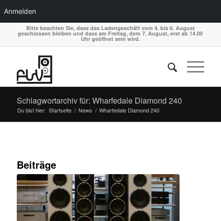
Anmelden
Bitte beachten Sie, dass das Ladengeschäft vom 4. bis 6. August
geschlossen bleiben und dass am Freitag, dem 7. August, erst ab 14.00
Uhr geöffnet sein wird.
Schlagwortarchiv für: Wharfedale Diamond 240
Du bist hier:
Startseite
/
News
/
Wharfedale Diamond 240
Beiträge