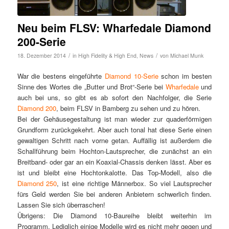
Neu beim FLSV: Wharfedale Diamond
200-Serie
/
/
18. Dezember 2014
in
High Fidelity & High End
,
News
von
Michael Munk
War die bestens eingeführte
Diamond 10-Serie
schon im besten
Sinne des Wortes die „Butter und Brot“-Serie bei
Wharfedale
und
auch bei uns, so gibt es ab sofort den Nachfolger, die Serie
Diamond 200
, beim FLSV in Bamberg zu sehen und zu hören.
Bei der Gehäusegestaltung ist man wieder zur quaderförmigen
Grundform zurückgekehrt. Aber auch tonal hat diese Serie einen
gewaltigen Schritt nach vorne getan. Auffällig ist außerdem die
Schallführung beim Hochton-Lautsprecher, die zunächst an ein
Breitband- oder gar an ein Koaxial-Chassis denken lässt. Aber es
ist und bleibt eine Hochtonkalotte. Das Top-Modell, also die
Diamond 250
, ist eine richtige Männerbox. So viel Lautsprecher
fürs Geld werden Sie bei anderen Anbietern schwerlich finden.
Lassen Sie sich überraschen!
Übrigens: Die Diamond 10-Baureihe bleibt weiterhin im
Programm. Lediglich einige Modelle wird es nicht mehr gegen und