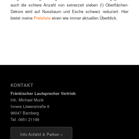
auch die schiere Anzahl von seinerzeit sieben (!) Oberflächen-
Dekors wird auf Nussbaum und Esche schwarz reduziert. Hier
bietet meine
Preisliste
einen wie immer aktuellen Überblick.
KONTAKT
Fränkischer Lautsprecher Vertrieb
Inh. Michael Munk
Innere Löwenstraße 6
96047 Bamberg
Tel. 0951 21199
Info Anfahrt & Parken »