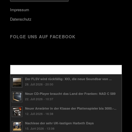
Impressum
Datenschutz
FOLGE UNS AUF FACEBOOK
Kürzlich
Der FLSV wird rückfällig: XIO, die neue Soundbar von ...
28. Juli 2026 - 20:00
Neue CD-Player braucht das Land der Franken: NAD C 589
22. Juli 2026 - 10:37
Neuer Anwärter in der Klasse der Plattenspieler bis 3000.-...
12. Juli 2026 - 16:38
Nachlese der sehr UK-lastigen Harbeth Days
15. Juni 2026 - 13:06