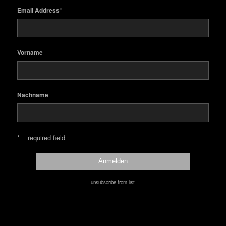
*
Email Address
Vorname
Nachname
* = required field
unsubscribe from list