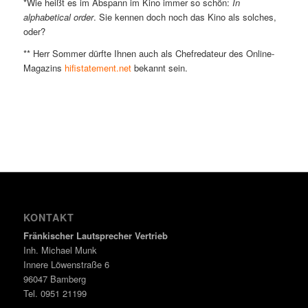
*Wie heißt es im Abspann im Kino immer so schön:
In
alphabetical order
. Sie kennen doch noch das Kino als solches,
oder?
** Herr Sommer dürfte Ihnen auch als Chefredateur des Online-
Magazins
hifistatement.net
bekannt sein.
KONTAKT
Fränkischer Lautsprecher Vertrieb
Inh. Michael Munk
Innere Löwenstraße 6
96047 Bamberg
Tel. 0951 21199