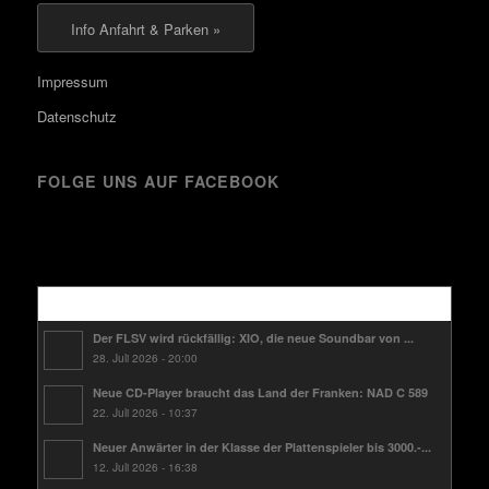
Info Anfahrt & Parken »
Impressum
Datenschutz
FOLGE UNS AUF FACEBOOK
Kürzlich
Der FLSV wird rückfällig: XIO, die neue Soundbar von ...
28. Juli 2026 - 20:00
Neue CD-Player braucht das Land der Franken: NAD C 589
22. Juli 2026 - 10:37
Neuer Anwärter in der Klasse der Plattenspieler bis 3000.-...
12. Juli 2026 - 16:38