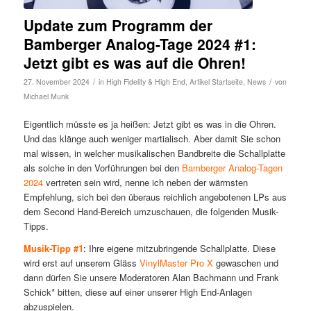
Update zum Programm der
Bamberger Analog-Tage 2024 #1:
Jetzt gibt es was auf die Ohren!
/
/
27. November 2024
in
High Fidelity & High End
,
Artikel Startseite
,
News
von
Michael Munk
Eigentlich müsste es ja heißen: Jetzt gibt es was in die Ohren.
Und das klänge auch weniger martialisch. Aber damit Sie schon
mal wissen, in welcher musikalischen Bandbreite die Schallplatte
als solche in den Vorführungen bei den
Bamberger Analog-Tagen
2024
vertreten sein wird, nenne ich neben der wärmsten
Empfehlung, sich bei den überaus reichlich angebotenen LPs aus
dem Second Hand-Bereich umzuschauen, die folgenden Musik-
Tipps.
Musik-Tipp #1
: Ihre eigene mitzubringende Schallplatte. Diese
wird erst auf unserem Gläss
VinylMaster Pro X
gewaschen und
dann dürfen Sie unsere Moderatoren Alan Bachmann und Frank
Schick* bitten, diese auf einer unserer High End-Anlagen
abzuspielen.