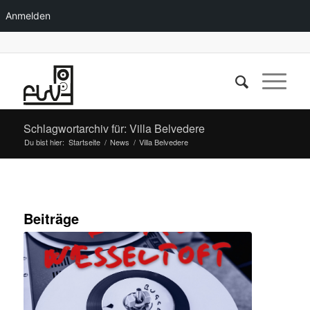
Anmelden
Schlagwortarchiv für: Villa Belvedere
Du bist hier:
Startseite
/
News
/
Villa Belvedere
Beiträge