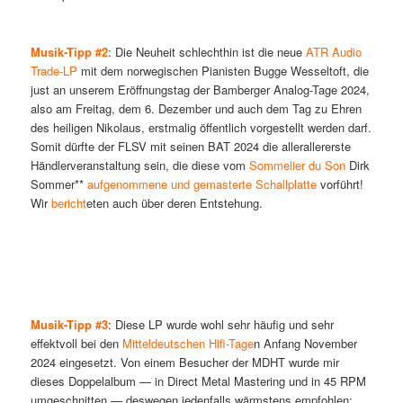
Musik-Tipp #2
: Die Neuheit schlechthin ist die neue
ATR Audio
Trade-LP
mit dem norwegischen Pianisten Bugge Wesseltoft, die
just an unserem Eröffnungstag der Bamberger Analog-Tage 2024,
also am Freitag, dem 6. Dezember und auch dem Tag zu Ehren
des heiligen Nikolaus, erstmalig öffentlich vorgestellt werden darf.
Somit dürfte der FLSV mit seinen BAT 2024 die allerallererste
Händlerveranstaltung sein, die diese vom
Sommelier du Son
Dirk
Sommer**
aufgenommene und gemasterte Schallplatte
vorführt!
Wir
bericht
eten auch über deren Entstehung.
Musik-Tipp #3
: Diese LP wurde wohl sehr häufig und sehr
effektvoll bei den
Mitteldeutschen Hifi-Tage
n Anfang November
2024 eingesetzt. Von einem Besucher der MDHT wurde mir
dieses Doppelalbum — in Direct Metal Mastering und in 45 RPM
umgeschnitten — deswegen jedenfalls wärmstens empfohlen: