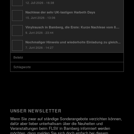
12. Juli 2026 - 16:38
Nachlese der sehr UK-lastigen Harbeth Days
15. Juni 2026 - 13:06
Vinylrausch in Bamberg, die Erste: Kurze Nachlese vom 8....
9. Juni 2026 - 23:44
Nochmaliger Hinweis und wiederholte Einladung zu gleich...
7. Juni 2026 - 14:27
Beliebt
Schlagworte
UNSER NEWSLETTER
Wenn Sie zwar auf ständige Sonderangebote verzichten können,
dafür aber lieber unterhaltsam über die Neuheiten und
Veranstaltungen beim FLSV in Bamberg informiert werden
möchten, dann melden Sie sich doch einfach bei diesem