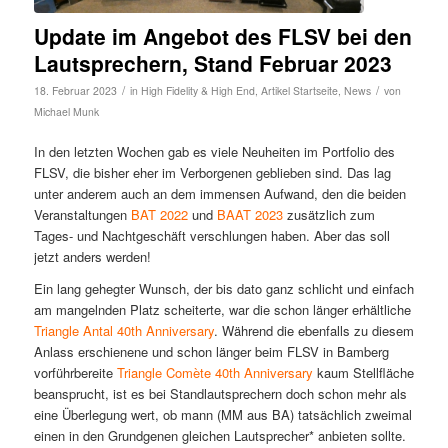
Update im Angebot des FLSV bei den
Lautsprechern, Stand Februar 2023
/
/
18. Februar 2023
in
High Fidelity & High End
,
Artikel Startseite
,
News
von
Michael Munk
In den letzten Wochen gab es viele Neuheiten im Portfolio des
FLSV, die bisher eher im Verborgenen geblieben sind. Das lag
unter anderem auch an dem immensen Aufwand, den die beiden
Veranstaltungen
BAT 2022
und
BAAT 2023
zusätzlich zum
Tages- und Nachtgeschäft verschlungen haben. Aber das soll
jetzt anders werden!
Ein lang gehegter Wunsch, der bis dato ganz schlicht und einfach
am mangelnden Platz scheiterte, war die schon länger erhältliche
Triangle Antal 40th Anniversary
. Während die ebenfalls zu diesem
Anlass erschienene und schon länger beim FLSV in Bamberg
vorführbereite
Triangle Comète 40th Anniversary
kaum Stellfläche
beansprucht, ist es bei Standlautsprechern doch schon mehr als
eine Überlegung wert, ob mann (MM aus BA) tatsächlich zweimal
einen in den Grundgenen gleichen Lautsprecher* anbieten sollte.