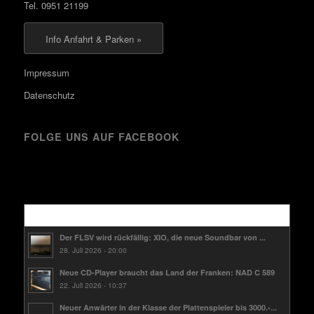
Tel. 0951 21199
Info Anfahrt & Parken »
Impressum
Datenschutz
FOLGE UNS AUF FACEBOOK
Kürzlich
Der FLSV wird rückfällig: XIO, die neue Soundbar von ...
28. Juli 2026 - 20:00
Neue CD-Player braucht das Land der Franken: NAD C 589
22. Juli 2026 - 10:37
Neuer Anwärter in der Klasse der Plattenspieler bis 3000.-...