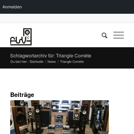
Anmelden
Schlagwortarchiv für: Triangle Comète
Du bist hier:
Startseite
/
News
/
Triangle Comète
Beiträge