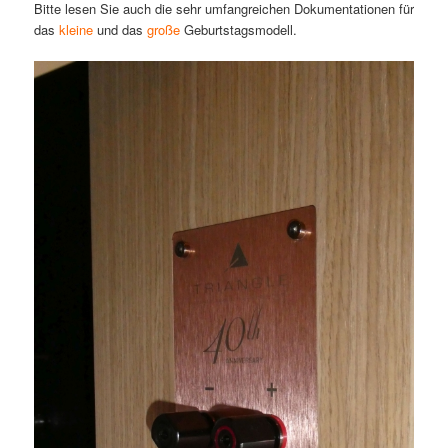
Bitte lesen Sie auch die sehr umfangreichen Dokumentationen für
das
kleine
und das
große
Geburtstagsmodell.