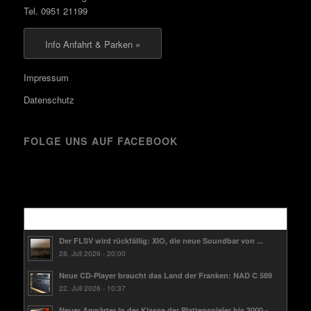
Tel. 0951 21199
Info Anfahrt & Parken »
Impressum
Datenschutz
FOLGE UNS AUF FACEBOOK
Kürzlich
Der FLSV wird rückfällig: XIO, die neue Soundbar von ...
28. Juli 2026 - 20:00
Neue CD-Player braucht das Land der Franken: NAD C 589
22. Juli 2026 - 10:37
Neuer Anwärter in der Klasse der Plattenspieler bis 3000.-...