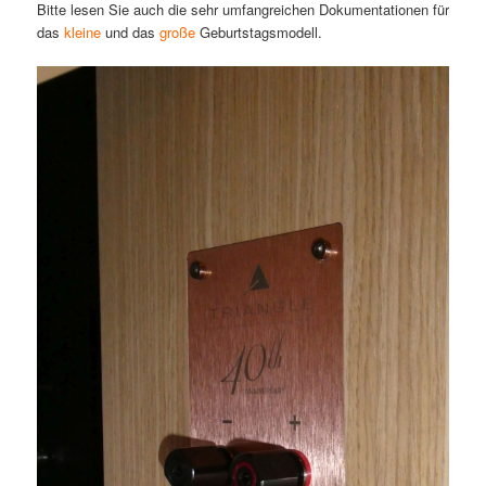
Bitte lesen Sie auch die sehr umfangreichen Dokumentationen für
das
kleine
und das
große
Geburtstagsmodell.