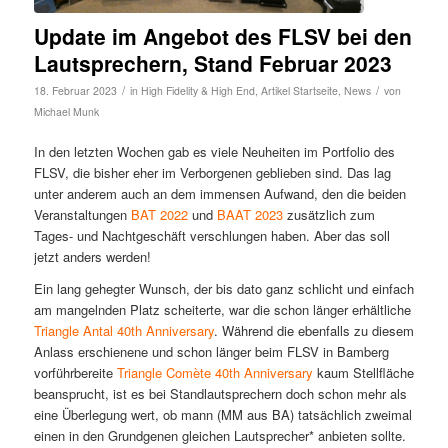
Update im Angebot des FLSV bei den
Lautsprechern, Stand Februar 2023
/
/
18. Februar 2023
in
High Fidelity & High End
,
Artikel Startseite
,
News
von
Michael Munk
In den letzten Wochen gab es viele Neuheiten im Portfolio des
FLSV, die bisher eher im Verborgenen geblieben sind. Das lag
unter anderem auch an dem immensen Aufwand, den die beiden
Veranstaltungen
BAT 2022
und
BAAT 2023
zusätzlich zum
Tages- und Nachtgeschäft verschlungen haben. Aber das soll
jetzt anders werden!
Ein lang gehegter Wunsch, der bis dato ganz schlicht und einfach
am mangelnden Platz scheiterte, war die schon länger erhältliche
Triangle Antal 40th Anniversary
. Während die ebenfalls zu diesem
Anlass erschienene und schon länger beim FLSV in Bamberg
vorführbereite
Triangle Comète 40th Anniversary
kaum Stellfläche
beansprucht, ist es bei Standlautsprechern doch schon mehr als
eine Überlegung wert, ob mann (MM aus BA) tatsächlich zweimal
einen in den Grundgenen gleichen Lautsprecher* anbieten sollte.