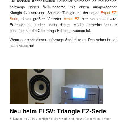
Die meisten französischen Hersteller verstehen es meisterlich,
halbwegs hohen Wirkungsgrad mit einem ausgewogenen
Klangbild zu vereinen. So auch Triangle mit der neuen
Esprit EZ-
Serie
, deren größter Vertreter
Antal EZ
hier vorgestellt wird.
Erfreulich ist zudem, dass dieses Modell immerhin 200.- €
günstiger als die Geburttags-Edition geworden ist.
Wenn nur nicht dieser unförmige Sockel wäre. Den schraube ich
noch heute ab!
Neu beim FLSV: Triangle EZ-Serie
/
/
3. Dezember 2014
in
High Fidelity & High End
,
News
von
Michael Munk