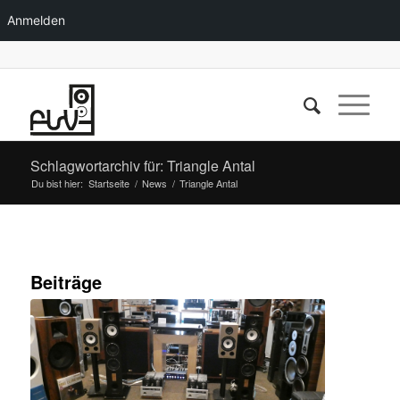
Anmelden
Schlagwortarchiv für: Triangle Antal
Du bist hier:
Startseite
/
News
/
Triangle Antal
Beiträge