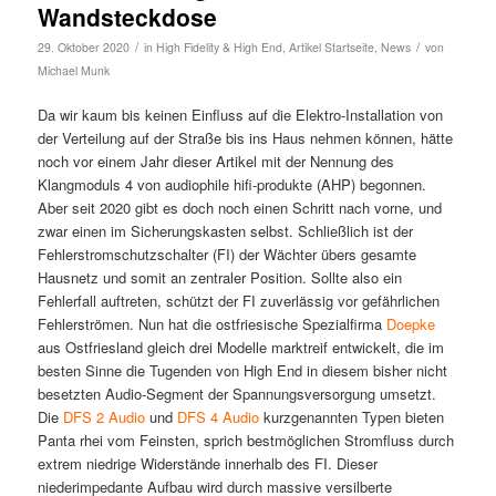
Wandsteckdose
/
/
29. Oktober 2020
in
High Fidelity & High End
,
Artikel Startseite
,
News
von
Michael Munk
Da wir kaum bis keinen Einfluss auf die Elektro-Installation von
der Verteilung auf der Straße bis ins Haus nehmen können, hätte
noch vor einem Jahr dieser Artikel mit der Nennung des
Klangmoduls 4 von audiophile hifi-produkte (AHP) begonnen.
Aber seit 2020 gibt es doch noch einen Schritt nach vorne, und
zwar einen im Sicherungskasten selbst. Schließlich ist der
Fehlerstromschutzschalter (FI) der Wächter übers gesamte
Hausnetz und somit an zentraler Position. Sollte also ein
Fehlerfall auftreten, schützt der FI zuverlässig vor gefährlichen
Fehlerströmen. Nun hat die ostfriesische Spezialfirma
Doepke
aus Ostfriesland gleich drei Modelle marktreif entwickelt, die im
besten Sinne die Tugenden von High End in diesem bisher nicht
besetzten Audio-Segment der Spannungsversorgung umsetzt.
Die
DFS 2 Audio
und
DFS 4 Audio
kurzgenannten Typen bieten
Panta rhei vom Feinsten, sprich bestmöglichen Stromfluss durch
extrem niedrige Widerstände innerhalb des FI. Dieser
niederimpedante Aufbau wird durch massive versilberte