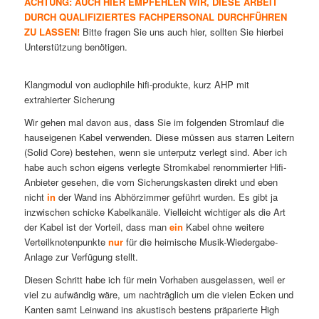
ACHTUNG: AUCH HIER EMPFEHLEN WIR, DIESE ARBEIT
DURCH QUALIFIZIERTES FACHPERSONAL DURCHFÜHREN
ZU LASSEN!
Bitte fragen Sie uns auch hier, sollten Sie hierbei
Unterstützung benötigen.
Klangmodul von audiophile hifi-produkte, kurz AHP mit
extrahierter Sicherung
Wir gehen mal davon aus, dass Sie im folgenden Stromlauf die
hauseigenen Kabel verwenden. Diese müssen aus starren Leitern
(Solid Core) bestehen, wenn sie unterputz verlegt sind. Aber ich
habe auch schon eigens verlegte Stromkabel renommierter Hifi-
Anbieter gesehen, die vom Sicherungskasten direkt und eben
nicht
in
der Wand ins Abhörzimmer geführt wurden. Es gibt ja
inzwischen schicke Kabelkanäle. Vielleicht wichtiger als die Art
der Kabel ist der Vorteil, dass man
ein
Kabel ohne weitere
Verteilknotenpunkte
nur
für die heimische Musik-Wiedergabe-
Anlage zur Verfügung stellt.
Diesen Schritt habe ich für mein Vorhaben ausgelassen, weil er
viel zu aufwändig wäre, um nachträglich um die vielen Ecken und
Kanten samt Leinwand ins akustisch bestens präparierte High