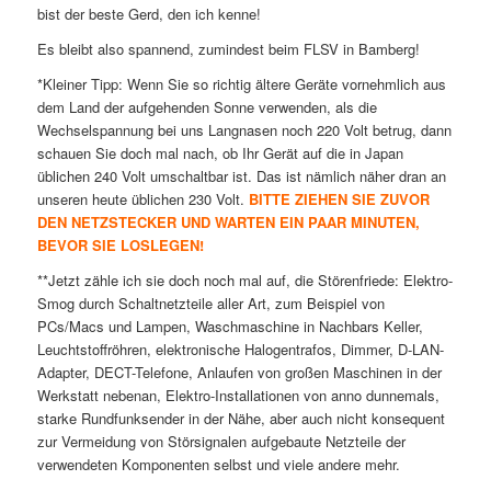
bist der beste Gerd, den ich kenne!
Es bleibt also spannend, zumindest beim FLSV in Bamberg!
*Kleiner Tipp: Wenn Sie so richtig ältere Geräte vornehmlich aus
dem Land der aufgehenden Sonne verwenden, als die
Wechselspannung bei uns Langnasen noch 220 Volt betrug, dann
schauen Sie doch mal nach, ob Ihr Gerät auf die in Japan
üblichen 240 Volt umschaltbar ist. Das ist nämlich näher dran an
unseren heute üblichen 230 Volt.
BITTE ZIEHEN SIE ZUVOR
DEN NETZSTECKER UND WARTEN EIN PAAR MINUTEN,
BEVOR SIE LOSLEGEN!
**Jetzt zähle ich sie doch noch mal auf, die Störenfriede: Elektro-
Smog durch Schaltnetzteile aller Art, zum Beispiel von
PCs/Macs und Lampen, Waschmaschine in Nachbars Keller,
Leuchtstoffröhren, elektronische Halogentrafos, Dimmer, D-LAN-
Adapter, DECT-Telefone, Anlaufen von großen Maschinen in der
Werkstatt nebenan, Elektro-Installationen von anno dunnemals,
starke Rundfunksender in der Nähe, aber auch nicht konsequent
zur Vermeidung von Störsignalen aufgebaute Netzteile der
verwendeten Komponenten selbst und viele andere mehr.