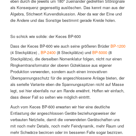
eben durch die jeweils um 180° zueinander gedrehten Störsignale
als Konsequenz gegenseitig auslöschen. Das kennt man aus der
Algebra, Stichwort Kurvendiskussion. Aber da war der Eine und
die Andere und das Sonstige bestimmt gerade Kreide holen.
So schick wie solide: der Keces BP-600
Dass der Keces BP-600 wie auch seine größeren Brüder
BP-1200
(4 Steckplätze) ,
BP-2400
(8 Steckplätze) und
BP-5000
(8
Steckplätze), die derselben Nomenklatur folgen, nicht nur einen
Ringkerntransformator der oberen Güteklasse aus eigener
Produktion verwenden, sondern auch einen innovativen
Überspannungsschutz für die angeschlossene Anlage bieten, der
als serielle Variante eben die Spannungsspitzen nicht auf Masse
legt, sei hier ebenfalls nur am Rande erwähnt. Hoffen wir einfach,
dass dieser Fall so selten wie möglich eintritt.
Auch vom Keces BP-600 erwarten wir hier eine deutliche
Entlastung der angeschlossen Geräte beziehungsweiser der
verbauten Netzteile, damit die verwendeten Gerätschaften uns
mit noch mehr Details, noch mehr Feindynamik, mehr Raum und
mehr Schwärze becircen oder im besseren Falle sogar bezirzen.