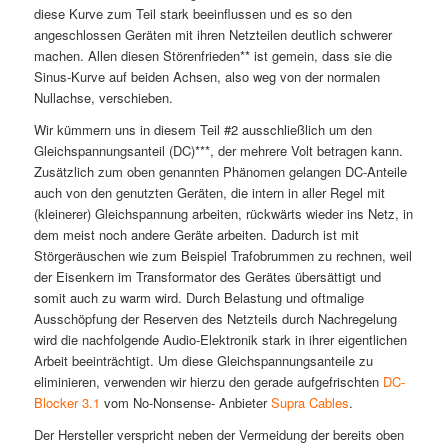
diese Kurve zum Teil stark beeinflussen und es so den
angeschlossen Geräten mit ihren Netzteilen deutlich schwerer
machen. Allen diesen Störenfrieden** ist gemein, dass sie die
Sinus-Kurve auf beiden Achsen, also weg von der normalen
Nullachse, verschieben.
Wir kümmern uns in diesem Teil #2 ausschließlich um den
Gleichspannungsanteil (DC)***, der mehrere Volt betragen kann.
Zusätzlich zum oben genannten Phänomen gelangen DC-Anteile
auch von den genutzten Geräten, die intern in aller Regel mit
(kleinerer) Gleichspannung arbeiten, rückwärts wieder ins Netz, in
dem meist noch andere Geräte arbeiten. Dadurch ist mit
Störgeräuschen wie zum Beispiel Trafobrummen zu rechnen, weil
der Eisenkern im Transformator des Gerätes übersättigt und
somit auch zu warm wird. Durch Belastung und oftmalige
Ausschöpfung der Reserven des Netzteils durch Nachregelung
wird die nachfolgende Audio-Elektronik stark in ihrer eigentlichen
Arbeit beeinträchtigt. Um diese Gleichspannungsanteile zu
eliminieren, verwenden wir hierzu den gerade aufgefrischten
DC-
Blocker 3.1
vom No-Nonsense- Anbieter
Supra Cables
.
Der Hersteller verspricht neben der Vermeidung der bereits oben