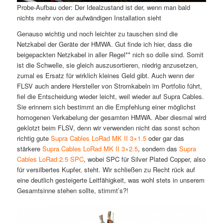
Probe-Aufbau oder: Der Idealzustand ist der, wenn man bald
nichts mehr von der aufwändigen Installation sieht
Genauso wichtig und noch leichter zu tauschen sind die
Netzkabel der Geräte der HMWA. Gut finde ich hier, dass die
beigepackten Netzkabel in aller Regel** nich so dolle sind. Somit
ist die Schwelle, sie gleich auszusortieren, niedrig anzusetzen,
zumal es Ersatz für wirklich kleines Geld gibt. Auch wenn der
FLSV auch andere Hersteller von Stromkabeln im Portfolio führt,
fiel die Entscheidung wieder leicht, weil wieder auf Supra Cables.
Sie erinnern sich bestimmt an die Empfehlung einer möglichst
homogenen Verkabelung der gesamten HMWA. Aber diesmal wird
geklotzt beim FLSV, denn wir verwenden nicht das sonst schon
richtig gute
Supra Cables LoRad MK II 3×1.5
oder gar das
stärkere
Supra Cables LoRad MK II 3×2.5
, sondern das
Supra
Cables LoRad 2.5 SPC
, wobei SPC für Silver Plated Copper, also
für versilbertes Kupfer, steht. Wir schließen zu Recht rück auf
eine deutlich gesteigerte Leitfähigkeit, was wohl stets in unserem
Gesamtsinne stehen sollte, stimmt’s?!