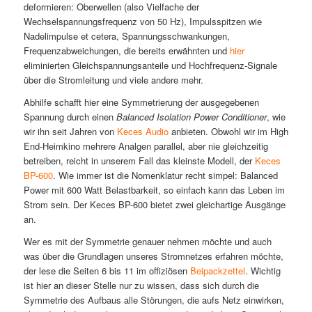
deformieren: Oberwellen (also Vielfache der
Wechselspannungsfrequenz von 50 Hz), Impulsspitzen wie
Nadelimpulse et cetera, Spannungsschwankungen,
Frequenzabweichungen, die bereits erwähnten und
hier
eliminierten Gleichspannungsanteile und Hochfrequenz-Signale
über die Stromleitung und viele andere mehr.
Abhilfe schafft hier eine Symmetrierung der ausgegebenen
Spannung durch einen
Balanced Isolation Power Conditioner
, wie
wir ihn seit Jahren von
Keces Audio
anbieten. Obwohl wir im High
End-Heimkino mehrere Analgen parallel, aber nie gleichzeitig
betreiben, reicht in unserem Fall das kleinste Modell, der
Keces
BP-600
. Wie immer ist die Nomenklatur recht simpel: Balanced
Power mit 600 Watt Belastbarkeit, so einfach kann das Leben im
Strom sein. Der Keces BP-600 bietet zwei gleichartige Ausgänge
an.
Wer es mit der Symmetrie genauer nehmen möchte und auch
was über die Grundlagen unseres Stromnetzes erfahren möchte,
der lese die Seiten 6 bis 11 im offiziösen
Beipackzettel
. Wichtig
ist hier an dieser Stelle nur zu wissen, dass sich durch die
Symmetrie des Aufbaus alle Störungen, die aufs Netz einwirken,