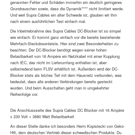
genannten Fehler und Schäden immerhin ein deutlich geringeres
Grundrauschen sowie, dass die Dynamik**** nicht limitiert werde.
Und weil Supra Cables ein alter Schwede ist, glauben wir ihm
nach einem ausführlichen Test einfach mal.
Die Inbetriebnahme des Supra Cables DC-Blocker ist so simpel
wie einfach: Er kommt ganz einfach vor die bereits bestehende
Mehrfach-Steckdosenleiste. Hier sind zwei Besonderheiten zu
beachten: Der DC-Blocker benötigt wegen seiner hohen
Belastbarkeit von 16 Ampère ein Netzkabel mit einer Kupplung
nach IEC, das nicht im Lieferumfang enthalten ist, aber
selbstredend beim FLSV erhältlich ist. Außerdem wird der DC-
Blocker stets als letztes Teil mit dem Hausnetz verbunden, was
bedeutet, dass alle anderen Verbindungen bereits gesteckt
wurden. Und beim Ausschalten geht man in umgekehrter
Reihenfolge vor.
Die Anschlussseite des Supra Cables DC Blocker mit 16 Ampère
x 230 Volt = 3680 Watt Belastbarkeit
An dieser Stelle danke ich besonders Herrn Kopistecki von Geko-
Hifi, dem deutschen Vertrieb dieser schwedischen Produkte. Du