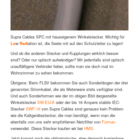
Supra Cables SPC mit hauseigenem Winkelstecker. Wichtig für
Lo
w
Rad
iation ist, die Seele mit auf den Schutzleiter zu legen!
Und ob die anderen Stecker und Kupplungen wirklich besser
sind? Oder nur optisch aufwändiger? Mir jedenfalls sind optisch
unauffälligere Verbinder lieber, sollte man sie doch mal im
Wohnzimmer zu sehen bekommen.
Übrigens: Beim FLSV bekommen Sie auch Sonderlängen der drei
genannten Stromkabel, die als Meterware stets verfügbar sind.
Und auch Sonderformen wie der im obigen Bild dargestellte
Winkelstecker
SW-EU/A
oder der bis 16 Ampere stabile IEC-
Stecker
SWF-16
von Supra Cables sind genauso kein Problem
wie die Kaltgerätestecker, die man benötigt, wenn man die
ebenfalls von uns sehr empfohlenen Netzfilter von
Furman
verwendet. Diese Stecker kaufen wir bei
HMS
.
Jetzt kommt noch der obligatorische, aber dennoch kostenlose