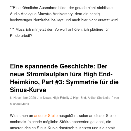
**Eine rühmliche Ausnahme bildet der gerade nicht sichtbare
Audio Analogue Maestro Anniversary, dem ein richtig
hochwertiges Netzkabel beiliegt und auch hier nicht ersetzt wird.
*** Muss ich mir jetzt den Vorwurf anhören, ich plädiere für
Kinderarbeit?
Eine spannende Geschichte: Der
neue Stromlaufplan fürs High End-
Heimkino, Part #3: Symmetrie für die
Sinus-Kurve
/
/
6. November 2020
in
News
,
High Fidelity & High End
,
Artikel Startseite
von
Michael Munk
Wie schon an
anderer Stelle
ausgeführt, seien an dieser Stelle
nochmals folgende mögliche Störkomponenten genannt, die
unserer idealen Sinus-Kurve drastisch zusetzen und sie somit