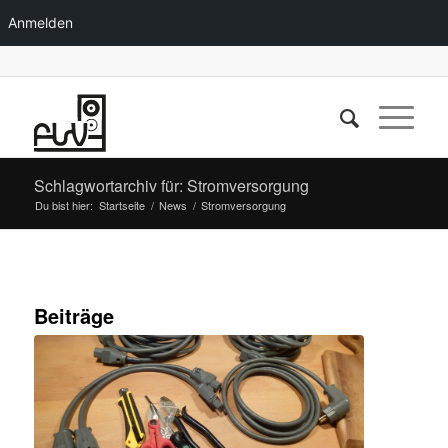
Anmelden
Schlagwortarchiv für: Stromversorgung
Du bist hier:
Startseite
/
News
/
Stromversorgung
Beiträge