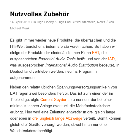
Nutzvolles Zubehör
/
/
14. April 2019
in
High Fidelity & High End
,
Artikel Startseite
,
News
von
Michael Munk
Es gibt immer wieder neue Produkte, die überraschen und die
Hifi-Welt bereichern, indem sie sie vereinfachen. So haben wir
einige der Produkte der niederländischen Firma
EAT
, die
ausgeschrieben
Essential Audio Tools
heißt und von der
IAD
,
was ausgesprochen
International Audio Distribution
bedeutet, in
Deutschland vertrieben werden, neu ins Programm
aufgenommen.
Neben den relativ üblichen Spannungsversorgungsartikeln von
EAT ragen zwei besonders hervor. Das ist zum einen der im
Titelbild gezeigte
Current Spyder L
zu nennen, der bei einer
minimalistischen Anlage eventuell die Mehrfachsteckdose
erübrigt. Hier wird eine Zuleitung entweder in drei gleich lange
oder eben in
drei ungleich lange Abzweige
verteilt. Somit können
gleich drei Geräte versorgt werden, obwohl man nur eine
Wandsteckdose benötigt.