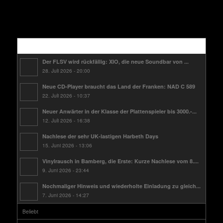
Kürzlich
Der FLSV wird rückfällig: XIO, die neue Soundbar von ...
28. Juli 2026 - 20:00
Neue CD-Player braucht das Land der Franken: NAD C 589
22. Juli 2026 - 10:37
Neuer Anwärter in der Klasse der Plattenspieler bis 3000.-...
12. Juli 2026 - 16:38
Nachlese der sehr UK-lastigen Harbeth Days
15. Juni 2026 - 13:06
Vinylrausch in Bamberg, die Erste: Kurze Nachlese vom 8....
9. Juni 2026 - 23:44
Nochmaliger Hinweis und wiederholte Einladung zu gleich...
7. Juni 2026 - 14:27
Beliebt