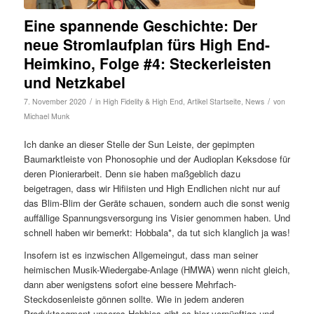
Eine spannende Geschichte: Der
neue Stromlaufplan fürs High End-
Heimkino, Folge #4: Steckerleisten
und Netzkabel
/
/
7. November 2020
in
High Fidelity & High End
,
Artikel Startseite
,
News
von
Michael Munk
Ich danke an dieser Stelle der Sun Leiste, der gepimpten
Baumarktleiste von Phonosophie und der Audioplan Keksdose für
deren Pionierarbeit. Denn sie haben maßgeblich dazu
beigetragen, dass wir Hifiisten und High Endlichen nicht nur auf
das Blim-Blim der Geräte schauen, sondern auch die sonst wenig
auffällige Spannungsversorgung ins Visier genommen haben. Und
schnell haben wir bemerkt: Hobbala*, da tut sich klanglich ja was!
Insofern ist es inzwischen Allgemeingut, dass man seiner
heimischen Musik-Wiedergabe-Anlage (HMWA) wenn nicht gleich,
dann aber wenigstens sofort eine bessere Mehrfach-
Steckdosenleiste gönnen sollte. Wie in jedem anderen
Produktsegment unseres Hobbies gibt es hier vernünftige und