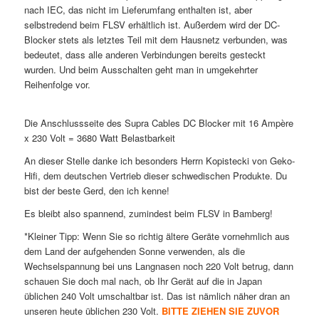
nach IEC, das nicht im Lieferumfang enthalten ist, aber
selbstredend beim FLSV erhältlich ist. Außerdem wird der DC-
Blocker stets als letztes Teil mit dem Hausnetz verbunden, was
bedeutet, dass alle anderen Verbindungen bereits gesteckt
wurden. Und beim Ausschalten geht man in umgekehrter
Reihenfolge vor.
Die Anschlussseite des Supra Cables DC Blocker mit 16 Ampère
x 230 Volt = 3680 Watt Belastbarkeit
An dieser Stelle danke ich besonders Herrn Kopistecki von Geko-
Hifi, dem deutschen Vertrieb dieser schwedischen Produkte. Du
bist der beste Gerd, den ich kenne!
Es bleibt also spannend, zumindest beim FLSV in Bamberg!
*Kleiner Tipp: Wenn Sie so richtig ältere Geräte vornehmlich aus
dem Land der aufgehenden Sonne verwenden, als die
Wechselspannung bei uns Langnasen noch 220 Volt betrug, dann
schauen Sie doch mal nach, ob Ihr Gerät auf die in Japan
üblichen 240 Volt umschaltbar ist. Das ist nämlich näher dran an
unseren heute üblichen 230 Volt.
BITTE ZIEHEN SIE ZUVOR