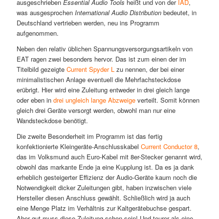
ausgeschrieben
Essential Audio Tools
heißt und von der
IAD
,
was ausgesprochen
International Audio Distribution
bedeutet, in
Deutschland vertrieben werden, neu ins Programm
aufgenommen.
Neben den relativ üblichen Spannungsversorgungsartikeln von
EAT ragen zwei besonders hervor. Das ist zum einen der im
Titelbild gezeigte
Current Spyder L
zu nennen, der bei einer
minimalistischen Anlage eventuell die Mehrfachsteckdose
erübrigt. Hier wird eine Zuleitung entweder in drei gleich lange
oder eben in
drei ungleich lange Abzweige
verteilt. Somit können
gleich drei Geräte versorgt werden, obwohl man nur eine
Wandsteckdose benötigt.
Die zweite Besonderheit im Programm ist das fertig
konfektionierte Kleingeräte-Anschlusskabel
Current Conductor 8
,
das im Volksmund auch Euro-Kabel mit 8er-Stecker genannt wird,
obwohl das markante Ende ja eine Kupplung ist. Da es ja dank
erheblich gesteigerter Effizienz der Audio-Geräte kaum noch die
Notwendigkeit dicker Zuleitungen gibt, haben inzwischen viele
Hersteller diesen Anschluss gewählt. Schließlich wird ja auch
eine Menge Platz im Verhältnis zur Kaltgerätebuchse gespart.
Aber gut muss diese Zuleitung schon sein! Und teurer als eine