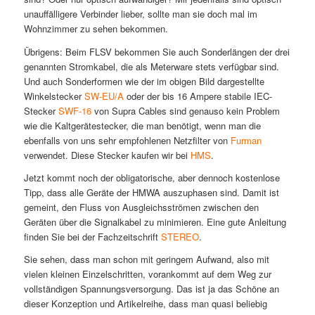
unauffälligere Verbinder lieber, sollte man sie doch mal im
Wohnzimmer zu sehen bekommen.
Übrigens: Beim FLSV bekommen Sie auch Sonderlängen der drei
genannten Stromkabel, die als Meterware stets verfügbar sind.
Und auch Sonderformen wie der im obigen Bild dargestellte
Winkelstecker
SW-EU/A
oder der bis 16 Ampere stabile IEC-
Stecker
SWF-16
von Supra Cables sind genauso kein Problem
wie die Kaltgerätestecker, die man benötigt, wenn man die
ebenfalls von uns sehr empfohlenen Netzfilter von
Furman
verwendet. Diese Stecker kaufen wir bei
HMS
.
Jetzt kommt noch der obligatorische, aber dennoch kostenlose
Tipp, dass alle Geräte der HMWA auszuphasen sind. Damit ist
gemeint, den Fluss von Ausgleichsströmen zwischen den
Geräten über die Signalkabel zu minimieren. Eine gute Anleitung
finden Sie bei der Fachzeitschrift
STEREO
.
Sie sehen, dass man schon mit geringem Aufwand, also mit
vielen kleinen Einzelschritten, vorankommt auf dem Weg zur
vollständigen Spannungsversorgung. Das ist ja das Schöne an
dieser Konzeption und Artikelreihe, dass man quasi beliebig