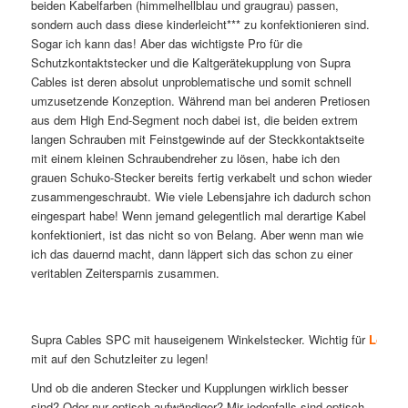
beiden Kabelfarben (himmelhellblau und graugrau) passen,
sondern auch dass diese kinderleicht*** zu konfektionieren sind.
Sogar ich kann das! Aber das wichtigste Pro für die
Schutzkontaktstecker und die Kaltgerätekupplung von Supra
Cables ist deren absolut unproblematische und somit schnell
umzusetzende Konzeption. Während man bei anderen Pretiosen
aus dem High End-Segment noch dabei ist, die beiden extrem
langen Schrauben mit Feinstgewinde auf der Steckkontaktseite
mit einem kleinen Schraubendreher zu lösen, habe ich den
grauen Schuko-Stecker bereits fertig verkabelt und schon wieder
zusammengeschraubt. Wie viele Lebensjahre ich dadurch schon
eingespart habe! Wenn jemand gelegentlich mal derartige Kabel
konfektioniert, ist das nicht so von Belang. Aber wenn man wie
ich das dauernd macht, dann läppert sich das schon zu einer
veritablen Zeitersparnis zusammen.
Supra Cables SPC mit hauseigenem Winkelstecker. Wichtig für
Lo
w
R
mit auf den Schutzleiter zu legen!
Und ob die anderen Stecker und Kupplungen wirklich besser
sind? Oder nur optisch aufwändiger? Mir jedenfalls sind optisch