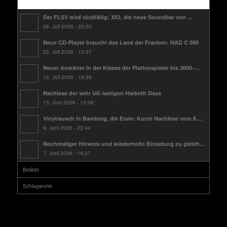
Kürzlich
Der FLSV wird rückfällig: XIO, die neue Soundbar von ...
28. Juli 2026 - 20:00
Neue CD-Player braucht das Land der Franken: NAD C 589
22. Juli 2026 - 10:37
Neuer Anwärter in der Klasse der Plattenspieler bis 3000.-...
12. Juli 2026 - 16:38
Nachlese der sehr UK-lastigen Harbeth Days
15. Juni 2026 - 13:06
Vinylrausch in Bamberg, die Erste: Kurze Nachlese vom 8....
9. Juni 2026 - 23:44
Nochmaliger Hinweis und wiederholte Einladung zu gleich...
7. Juni 2026 - 14:27
Beliebt
Schlagworte