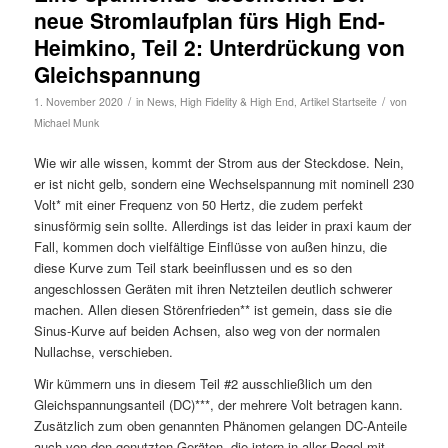
neue Stromlaufplan fürs High End-
Heimkino, Teil 2: Unterdrückung von
Gleichspannung
/
/
1. November 2020
in
News
,
High Fidelity & High End
,
Artikel Startseite
von
Michael Munk
Wie wir alle wissen, kommt der Strom aus der Steckdose. Nein,
er ist nicht gelb, sondern eine Wechselspannung mit nominell 230
Volt* mit einer Frequenz von 50 Hertz, die zudem perfekt
sinusförmig sein sollte. Allerdings ist das leider in praxi kaum der
Fall, kommen doch vielfältige Einflüsse von außen hinzu, die
diese Kurve zum Teil stark beeinflussen und es so den
angeschlossen Geräten mit ihren Netzteilen deutlich schwerer
machen. Allen diesen Störenfrieden** ist gemein, dass sie die
Sinus-Kurve auf beiden Achsen, also weg von der normalen
Nullachse, verschieben.
Wir kümmern uns in diesem Teil #2 ausschließlich um den
Gleichspannungsanteil (DC)***, der mehrere Volt betragen kann.
Zusätzlich zum oben genannten Phänomen gelangen DC-Anteile
auch von den genutzten Geräten, die intern in aller Regel mit