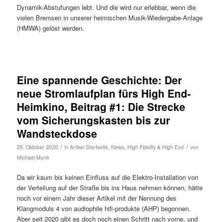
Dynamik-Abstufungen lebt. Und die wird nur erlebbar, wenn die
vielen Bremsen in unserer heimischen Musik-Wiedergabe-Anlage
(HMWA) gelöst werden.
Eine spannende Geschichte: Der
neue Stromlaufplan fürs High End-
Heimkino, Beitrag #1: Die Strecke
vom Sicherungskasten bis zur
Wandsteckdose
/
/
29. Oktober 2020
in
Artikel Startseite
,
News
,
High Fidelity & High End
von
Michael Munk
Da wir kaum bis keinen Einfluss auf die Elektro-Installation von
der Verteilung auf der Straße bis ins Haus nehmen können, hätte
noch vor einem Jahr dieser Artikel mit der Nennung des
Klangmoduls 4 von audiophile hifi-produkte (AHP) begonnen.
Aber seit 2020 gibt es doch noch einen Schritt nach vorne, und