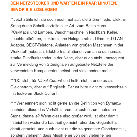
DEN NETZSTECKER UND WARTEN EIN PAAR MINUTEN,
BEVOR SIE LOSLEGEN!
**Jetzt zähle ich sie doch noch mal auf, die Störenfriede: Elektro-
Smog durch Schaltnetzteile aller Art, zum Beispiel von
PCs/Macs und Lampen, Waschmaschine in Nachbars Keller,
Leuchtstoffröhren, elektronische Halogentrafos, Dimmer, D-LAN-
Adapter, DECT-Telefone, Anlaufen von großen Maschinen in der
Werkstatt nebenan, Elektro-Installationen von anno dunnemals,
starke Rundfunksender in der Nähe, aber auch nicht konsequent
zur Vermeidung von Störsignalen aufgebaute Netzteile der
verwendeten Komponenten selbst und viele andere mehr.
***DC steht für
Direct Current
und heißt nichts anderes als
Gleichstrom, aber auf Englisch. Der ist bitte nicht zu verwechseln
mit leckeren Black Currant.
****Wer erinnert sich nicht gerne an die Definition von
Dynamik
,
nachdem diese das Verhältnis vom leisesten zum lautesten
Signal darstelle? Wenn diese also größer wird, ist aber damit
mitnichten weder die Lautheit gemeint, eher das Gegenteil ist
damit gemeint, und auch nicht nur die so genannte Grobdynamik,
sondern vielmehr, dass Musik eher von den vielen feinen