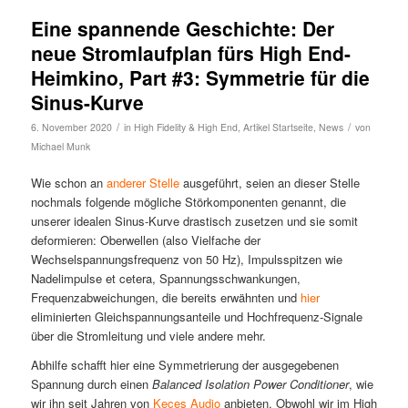
Eine spannende Geschichte: Der
neue Stromlaufplan fürs High End-
Heimkino, Part #3: Symmetrie für die
Sinus-Kurve
/
/
6. November 2020
in
High Fidelity & High End
,
Artikel Startseite
,
News
von
Michael Munk
Wie schon an
anderer Stelle
ausgeführt, seien an dieser Stelle
nochmals folgende mögliche Störkomponenten genannt, die
unserer idealen Sinus-Kurve drastisch zusetzen und sie somit
deformieren: Oberwellen (also Vielfache der
Wechselspannungsfrequenz von 50 Hz), Impulsspitzen wie
Nadelimpulse et cetera, Spannungsschwankungen,
Frequenzabweichungen, die bereits erwähnten und
hier
eliminierten Gleichspannungsanteile und Hochfrequenz-Signale
über die Stromleitung und viele andere mehr.
Abhilfe schafft hier eine Symmetrierung der ausgegebenen
Spannung durch einen
Balanced Isolation Power Conditioner
, wie
wir ihn seit Jahren von
Keces Audio
anbieten. Obwohl wir im High