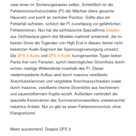
zwar einen im Sicherungskasten selbst. Schließlich ist der
Fehlerstromschutzschalter (FI) der Wächter übers gesamte
Hausnetz und somit an zentraler Position. Sollte also ein
Fehlerfall auftreten, schützt der FI zuverlässig vor gefährlichen
Fehlerströmen. Nun hat die ostfriesische Spezialfirma
Doepke
aus Ostfriesland gleich drei Modelle marktreif entwickelt, die im
besten Sinne die Tugenden von High End in diesem bisher nicht
besetzten Audio-Segment der Spannungsversorgung umsetzt.
Die
DFS 2 Audio
und
DFS 4 Audio
kurzgenannten Typen bieten
Panta rhei vom Feinsten, sprich bestmöglichen Stromfluss durch
extrem niedrige Widerstände innerhalb des FI. Dieser
niederimpedante Aufbau wird durch massive versilberte
Anschlussklemmen und vergoldete Anschlussschrauben sowie
durch massive, versilberte interne Stromleiter aus hochreinem
und sauerstoffarmem Kupfer erzielt. Außerdem verhindert die
spezielle Konstruktion des Summenstromwandlers unerwünschte
induktive Anteile. Nur so gibt es einen Fehlerstromschutz ohne
Klangverluste!
Meist ausreichend. Doepke DFS 2