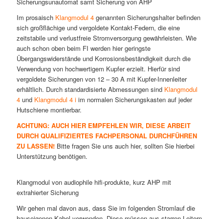
Sicherungsunautomat samt Sicherung von AHP
Im prosaisch
Klangmodul 4
genannten Sicherungshalter befinden
sich großflächige und vergoldete Kontakt-Federn, die eine
zeitstabile und verlustfreie Stromversorgung gewährleisten. Wie
auch schon oben beim FI werden hier geringste
Übergangswiderstände und Korrosionsbeständigkeit durch die
Verwendung von hochwertigem Kupfer erzielt. Hierfür sind
vergoldete Sicherungen von 12 – 30 A mit Kupfer-Innenleiter
erhältlich. Durch standardisierte Abmessungen sind
Klangmodul
4
und
Klangmodul 4 i
im normalen Sicherungskasten auf jeder
Hutschiene montierbar.
ACHTUNG: AUCH HIER EMPFEHLEN WIR, DIESE ARBEIT
DURCH QUALIFIZIERTES FACHPERSONAL DURCHFÜHREN
ZU LASSEN!
Bitte fragen Sie uns auch hier, sollten Sie hierbei
Unterstützung benötigen.
Klangmodul von audiophile hifi-produkte, kurz AHP mit
extrahierter Sicherung
Wir gehen mal davon aus, dass Sie im folgenden Stromlauf die
hauseigenen Kabel verwenden. Diese müssen aus starren Leitern