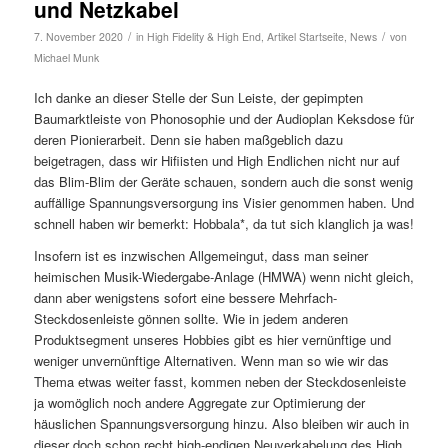
und Netzkabel
/
/
7. November 2020
in
High Fidelity & High End
,
Artikel Startseite
,
News
von
Michael Munk
Ich danke an dieser Stelle der Sun Leiste, der gepimpten
Baumarktleiste von Phonosophie und der Audioplan Keksdose für
deren Pionierarbeit. Denn sie haben maßgeblich dazu
beigetragen, dass wir Hifiisten und High Endlichen nicht nur auf
das Blim-Blim der Geräte schauen, sondern auch die sonst wenig
auffällige Spannungsversorgung ins Visier genommen haben. Und
schnell haben wir bemerkt: Hobbala*, da tut sich klanglich ja was!
Insofern ist es inzwischen Allgemeingut, dass man seiner
heimischen Musik-Wiedergabe-Anlage (HMWA) wenn nicht gleich,
dann aber wenigstens sofort eine bessere Mehrfach-
Steckdosenleiste gönnen sollte. Wie in jedem anderen
Produktsegment unseres Hobbies gibt es hier vernünftige und
weniger unvernünftige Alternativen. Wenn man so wie wir das
Thema etwas weiter fasst, kommen neben der Steckdosenleiste
ja womöglich noch andere Aggregate zur Optimierung der
häuslichen Spannungsversorgung hinzu. Also bleiben wir auch in
dieser doch schon recht high-endigen Neuverkabelung des High