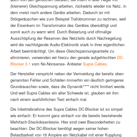
(kleinerer) Gleichspannung arbeiten, rückwärts wieder ins Netz, in
dem meist noch andere Geräte arbeiten. Dadurch ist mit
Störgeräuschen wie zum Beispiel Trafobrummen zu rechnen, weil
der Eisenkern im Transformator des Gerätes übersättigt und
somit auch zu warm wird. Durch Belastung und oftmalige
Ausschöpfung der Reserven des Netzteils durch Nachregelung
wird die nachfolgende Audio-Elektronik stark in ihrer eigentlichen
Arbeit beeinträchtigt. Um diese Gleichspannungsanteile zu
eliminieren, verwenden wir hierzu den gerade aufgefrischten
DC-
Blocker 3.1
vom No-Nonsense- Anbieter
Supra Cables
.
Der Hersteller verspricht neben der Vermeidung der bereits oben
genannten Fehler und Schäden immerhin ein deutlich geringeres
Grundrauschen sowie, dass die Dynamik**** nicht limitiert werde.
Und weil Supra Cables ein alter Schwede ist, glauben wir ihm
nach einem ausführlichen Test einfach mal.
Die Inbetriebnahme des Supra Cables DC-Blocker ist so simpel
wie einfach: Er kommt ganz einfach vor die bereits bestehende
Mehrfach-Steckdosenleiste. Hier sind zwei Besonderheiten zu
beachten: Der DC-Blocker benötigt wegen seiner hohen
Belastbarkeit von 16 Ampère ein Netzkabel mit einer Kupplung