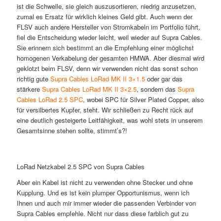
ist die Schwelle, sie gleich auszusortieren, niedrig anzusetzen,
zumal es Ersatz für wirklich kleines Geld gibt. Auch wenn der
FLSV auch andere Hersteller von Stromkabeln im Portfolio führt,
fiel die Entscheidung wieder leicht, weil wieder auf Supra Cables.
Sie erinnern sich bestimmt an die Empfehlung einer möglichst
homogenen Verkabelung der gesamten HMWA. Aber diesmal wird
geklotzt beim FLSV, denn wir verwenden nicht das sonst schon
richtig gute
Supra Cables LoRad MK II 3×1.5
oder gar das
stärkere
Supra Cables LoRad MK II 3×2.5
, sondern das
Supra
Cables LoRad 2.5 SPC
, wobei SPC für Silver Plated Copper, also
für versilbertes Kupfer, steht. Wir schließen zu Recht rück auf
eine deutlich gesteigerte Leitfähigkeit, was wohl stets in unserem
Gesamtsinne stehen sollte, stimmt’s?!
LoRad Netzkabel 2.5 SPC von Supra Cables
Aber ein Kabel ist nicht zu verwenden ohne Stecker und ohne
Kupplung. Und es ist kein plumper Opportunismus, wenn ich
Ihnen und auch mir immer wieder die passenden Verbinder von
Supra Cables empfehle. Nicht nur dass diese farblich gut zu