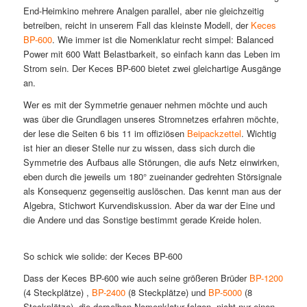
End-Heimkino mehrere Analgen parallel, aber nie gleichzeitig
betreiben, reicht in unserem Fall das kleinste Modell, der
Keces
BP-600
. Wie immer ist die Nomenklatur recht simpel: Balanced
Power mit 600 Watt Belastbarkeit, so einfach kann das Leben im
Strom sein. Der Keces BP-600 bietet zwei gleichartige Ausgänge
an.
Wer es mit der Symmetrie genauer nehmen möchte und auch
was über die Grundlagen unseres Stromnetzes erfahren möchte,
der lese die Seiten 6 bis 11 im offiziösen
Beipackzettel
. Wichtig
ist hier an dieser Stelle nur zu wissen, dass sich durch die
Symmetrie des Aufbaus alle Störungen, die aufs Netz einwirken,
eben durch die jeweils um 180° zueinander gedrehten Störsignale
als Konsequenz gegenseitig auslöschen. Das kennt man aus der
Algebra, Stichwort Kurvendiskussion. Aber da war der Eine und
die Andere und das Sonstige bestimmt gerade Kreide holen.
So schick wie solide: der Keces BP-600
Dass der Keces BP-600 wie auch seine größeren Brüder
BP-1200
(4 Steckplätze) ,
BP-2400
(8 Steckplätze) und
BP-5000
(8
Steckplätze), die derselben Nomenklatur folgen, nicht nur einen