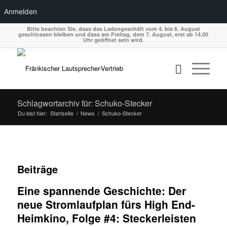
Anmelden
Bitte beachten Sie, dass das Ladengeschäft vom 4. bis 6. August
geschlossen bleiben und dass am Freitag, dem 7. August, erst ab 14.00
Uhr geöffnet sein wird.
Schlagwortarchiv für: Schuko-Stecker
Du bist hier:
Startseite
/
News
/
Schuko-Stecker
Beiträge
Eine spannende Geschichte: Der
neue Stromlaufplan fürs High End-
Heimkino, Folge #4: Steckerleisten