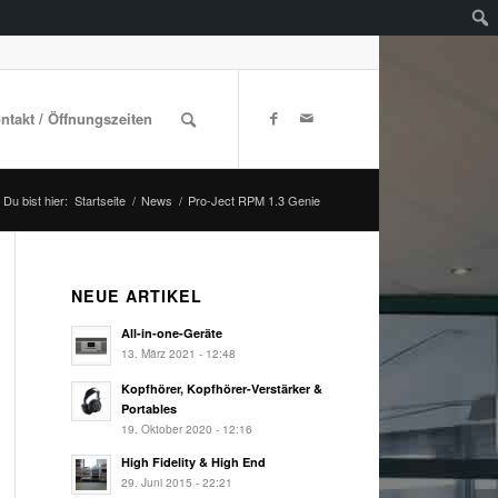
ontakt / Öffnungszeiten
Du bist hier:
Startseite
/
News
/
Pro-Ject RPM 1.3 Genie
NEUE ARTIKEL
All-in-one-Geräte
13. März 2021 - 12:48
Kopfhörer, Kopfhörer-Verstärker &
Portables
19. Oktober 2020 - 12:16
High Fidelity & High End
29. Juni 2015 - 22:21