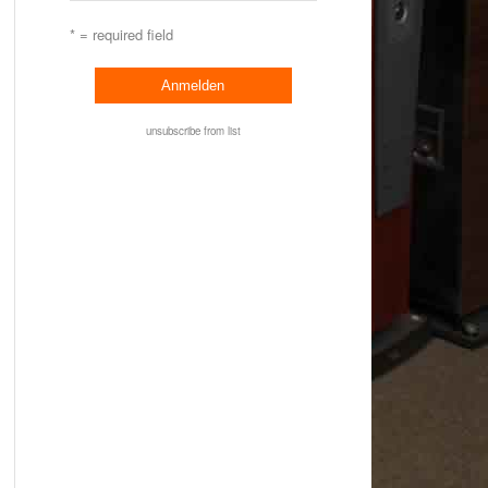
* = required field
unsubscribe from list