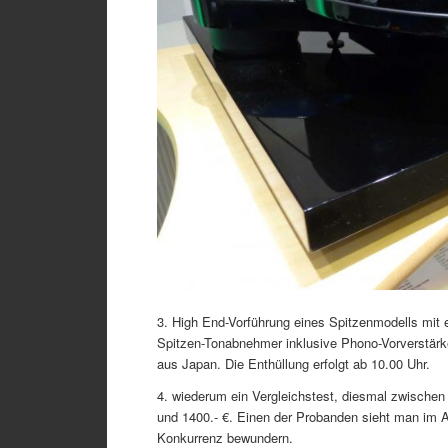
3. High End-Vorführung eines Spitzenmodells mit 
Spitzen-Tonabnehmer inklusive Phono-Vorverstärke
aus Japan. Die Enthüllung erfolgt ab 10.00 Uhr.
4. wiederum ein Vergleichstest, diesmal zwischen 
und 1400.- €. Einen der Probanden sieht man im
Konkurrenz bewundern.