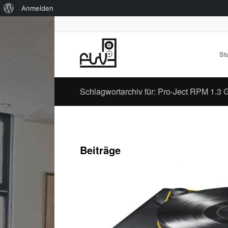
Über
Anmelden
WordPress
St
Schlagwortarchiv für: Pro-Ject RPM 1.3 
Beiträge