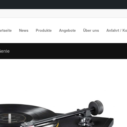
artseite
News
Produkte
Angebote
Über uns
Anfahrt / K
Genie