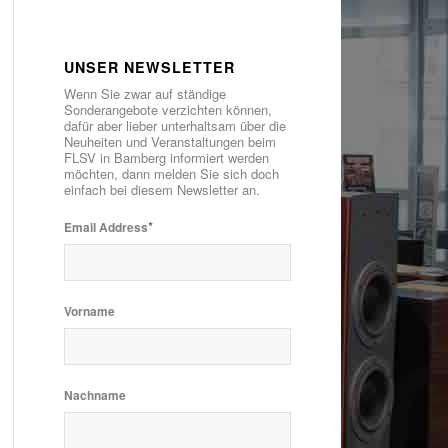
UNSER NEWSLETTER
Wenn Sie zwar auf ständige
Sonderangebote verzichten können,
dafür aber lieber unterhaltsam über die
Neuheiten und Veranstaltungen beim
FLSV in Bamberg informiert werden
möchten, dann melden Sie sich doch
einfach bei diesem Newsletter an.
*
Email Address
Vorname
Nachname