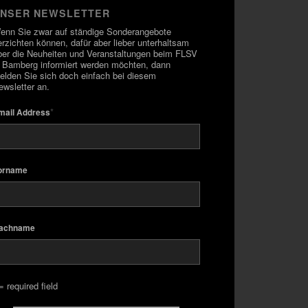
NSER NEWSLETTER
enn Sie zwar auf ständige Sonderangebote
erzichten können, dafür aber lieber unterhaltsam
ber die Neuheiten und Veranstaltungen beim FLSV
n Bamberg informiert werden möchten, dann
elden Sie sich doch einfach bei diesem
ewsletter an.
*
mail Address
orname
achname
= required field