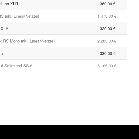
dition XLR
360,00 €
 inkl. Linear-Netzteil
1.475,00 €
e XLR
320,00 €
 RS Mono inkl. Linear-Netzteil
2.205,00 €
ra
330,00 €
f Solidsteel SS-6
5.105,00 €