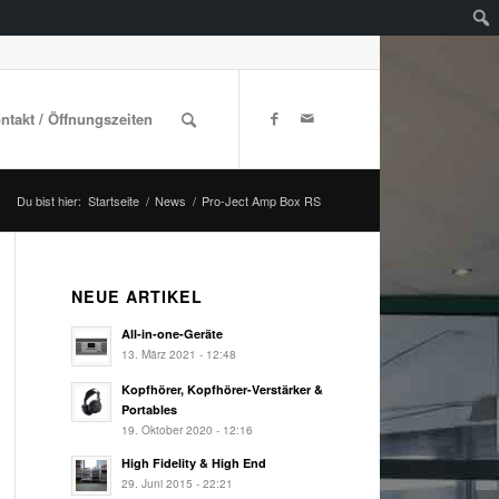
ontakt / Öffnungszeiten
Du bist hier:
Startseite
/
News
/
Pro-Ject Amp Box RS
NEUE ARTIKEL
All-in-one-Geräte
13. März 2021 - 12:48
Kopfhörer, Kopfhörer-Verstärker &
Portables
19. Oktober 2020 - 12:16
High Fidelity & High End
29. Juni 2015 - 22:21