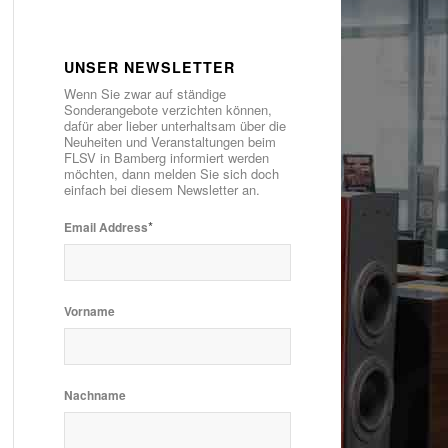
UNSER NEWSLETTER
Wenn Sie zwar auf ständige
Sonderangebote verzichten können,
dafür aber lieber unterhaltsam über die
Neuheiten und Veranstaltungen beim
FLSV in Bamberg informiert werden
möchten, dann melden Sie sich doch
einfach bei diesem Newsletter an.
*
Email Address
Vorname
Nachname