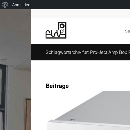
Über
Anmelden
WordPress
St
Schlagwortarchiv für: Pro-Ject Amp Box
Beiträge