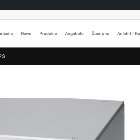
artseite
News
Produkte
Angebote
Über uns
Anfahrt / K
 RS