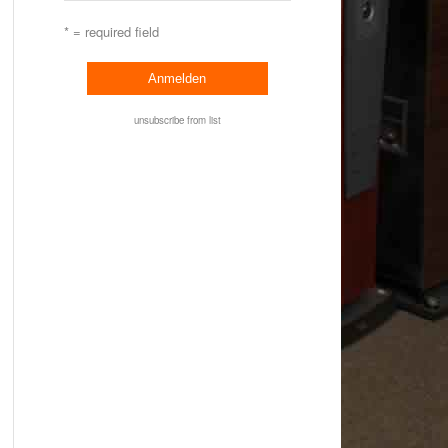
* = required field
unsubscribe from list