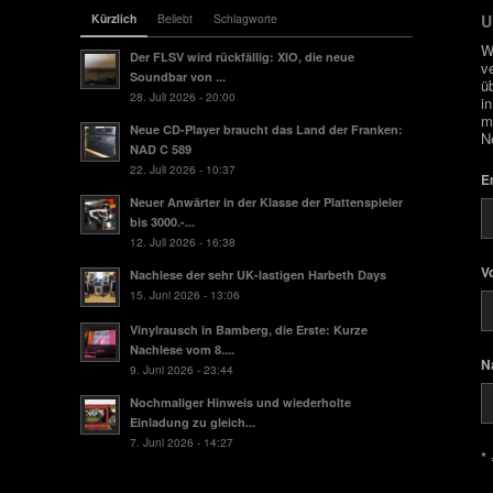
Kürzlich
Beliebt
Schlagworte
U
W
Der FLSV wird rückfällig: XIO, die neue
v
Soundbar von ...
ü
28. Juli 2026 - 20:00
i
m
Neue CD-Player braucht das Land der Franken:
N
NAD C 589
22. Juli 2026 - 10:37
E
Neuer Anwärter in der Klasse der Plattenspieler
bis 3000.-...
12. Juli 2026 - 16:38
V
Nachlese der sehr UK-lastigen Harbeth Days
15. Juni 2026 - 13:06
Vinylrausch in Bamberg, die Erste: Kurze
Nachlese vom 8....
N
9. Juni 2026 - 23:44
Nochmaliger Hinweis und wiederholte
Einladung zu gleich...
7. Juni 2026 - 14:27
* 