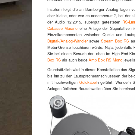
Insofern folgt die an Bamberger Analog-Tagen vo
aber kleine, oder war es andersherum?, bei der k
der Audio 12.2015, supergut getesteten
RS-Lin
Cabasse Murano
eine Anlage der Superlative ni
Einzelkomponenten zwischen Quelle und Lauts
Digital-/Analog-Wandler
sowie
Stream Box RS
auf
Meter-Grenze touchieren würde. Naja, jedenfalls 
Sie bei einem Besuch dort oben im High End-Ki
Box RS
als auch beide
Amp Box RS Mono
jeweil
Grundsätzlich wird in dieser Konstellation das 
bis hin zu den Lautsprecheranschlüsssen der b
mit hochwertigen
Goldkabel
n geführt. Wundern S
Anlagen üblichen Rauschwellen über Sie hereinsc