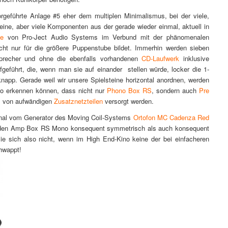
rgeführte Anlage #5 eher dem multiplen Minimalismus, bei der viele,
leine, aber viele Komponenten aus der gerade wieder einmal, aktuell in
ie
von Pro-Ject Audio Systems im Verbund mit der phänomenalen
cht nur für die größere Puppenstube bildet. Immerhin werden sieben
precher und ohne die ebenfalls vorhandenen
CD-Laufwerk
inklusive
geführt, die, wenn man sie auf einander stellen würde, locker die 1-
knapp. Gerade weil wir unsere Spielsteine horizontal anordnen, werden
no erkennen können, dass nicht nur
Phono Box RS
, sondern auch
Pre
s von aufwändigen
Zusatznetzteilen
versorgt werden.
Signal vom Generator des Moving Coil-Systems
Ortofon MC Cadenza Red
eiden Amp Box RS Mono konsequent symmetrisch als auch konsequent
ie sich also nicht, wenn im High End-Kino keine der bei einfacheren
hwappt!