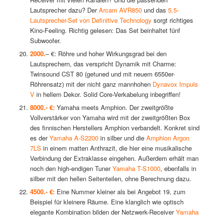
Lautsprecher dazu? Der
Arcam AVR850
und das
5.5-
Lautsprecher-Set von Definitive Technology
sorgt richtiges
Kino-Feeling. Richtig gelesen: Das Set beinhaltet fünf
Subwoofer.
2000.
– €: Röhre und hoher Wirkungsgrad bei den
Lautsprechern, das verspricht Dynamik mit Charme:
Twinsound CST 80 (getuned und mit neuem 6550er-
Röhrensatz) mit der nicht ganz mannhohen
Dynavox Impuls
V
in hellem Dekor. Solid Core-Verkabelung inbegriffen!
8000.- €:
Yamaha meets Amphion. Der zweitgrößte
Vollverstärker von Yamaha wird mit der zweitgrößten Box
des finnischen Herstellers Amphion verbandelt. Konkret sind
es der
Yamaha A-S2200
in silber und die
Amphion Argon
7LS
in einem matten Anthrazit, die hier eine musikalische
Verbindung der Extraklasse eingehen. Außerdem erhält man
noch den high-endigen Tuner
Yamaha T-S1000
, ebenfalls in
silber mit den hellen Seitenteilen, ohne Berechnung dazu.
4500.- €:
Eine Nummer kleiner als bei Angebot 19, zum
Beispiel für kleinere Räume. Eine klanglich wie optisch
elegante Kombination bilden der Netzwerk-Receiver
Yamaha