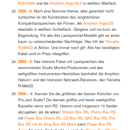
R-N1000A
und die
Amphion Argon3LS
in weißem Mattlack.
3500.- €:
Noch eine Nummer kleiner, aber garantiert nicht
schlechter ist die Kombination des ranghöchsten
Kompaktlautsprechers der Finnen, der
Amphion Argon3S
ebenfalls in weißem Schleiflack. Übrigens und nur kurz als
Begründung: Für alle drei Lautsprecher-Modelle gibt es einen
kaum zu unterscheidenden Nachfolger. Hier tritt der
Yamaha
R-N800D
in Aktion. Und immer noch gilt: Alle hier benötigten
Kabel sind im Preis inbegriffen.
2000.- €:
Das kleinste Paket mit Lautsprechern des
renommierten Studio Monitor-Produzenten und des
weltgrößten Instrumenten-Herstellers beinhaltet die Amphion
Helium1 und den kleinsten Netzwerk-Receivers, den Yamaha
R-N600D.
5000.
– €: Kennen Sie die größeren der kleinen Kistchen von
Pro-Ject Audio? Die damals größte und heute zweitgrößte
Baureihe nennt sich RS. Hiervon sind insgesamt 10 Geräte
abzugeben, als da wären:
Stream Box RS
,
Phono Box RS
mit
Power Box Phono RS
,
CD Box RS, DAC Box RS
,
Pre
Box RS mit 2x Amp Box RS Mono
samt
Power Box RS