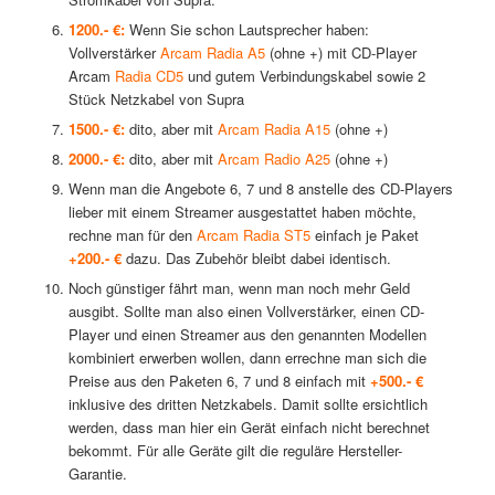
1200.- €:
Wenn Sie schon Lautsprecher haben:
Vollverstärker
Arcam Radia A5
(ohne +) mit CD-Player
Arcam
Radia CD5
und gutem Verbindungskabel sowie 2
Stück Netzkabel von Supra
1500.- €:
dito, aber mit
Arcam Radia A15
(ohne +)
2000.- €:
dito, aber mit
Arcam Radio A25
(ohne +)
Wenn man die Angebote 6, 7 und 8 anstelle des CD-Players
lieber mit einem Streamer ausgestattet haben möchte,
rechne man für den
Arcam Radia ST5
einfach je Paket
+200.- €
dazu. Das Zubehör bleibt dabei identisch.
Noch günstiger fährt man, wenn man noch mehr Geld
ausgibt. Sollte man also einen Vollverstärker, einen CD-
Player und einen Streamer aus den genannten Modellen
kombiniert erwerben wollen, dann errechne man sich die
Preise aus den Paketen 6, 7 und 8 einfach mit
+500.- €
inklusive des dritten Netzkabels. Damit sollte ersichtlich
werden, dass man hier ein Gerät einfach nicht berechnet
bekommt. Für alle Geräte gilt die reguläre Hersteller-
Garantie.