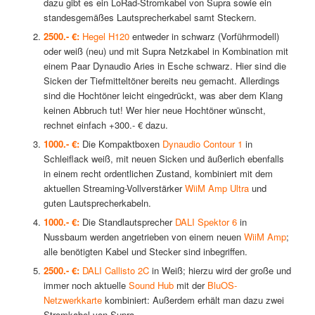
dazu gibt es ein LoRad-Stromkabel von Supra sowie ein
standesgemäßes Lautsprecherkabel samt Steckern.
2500.- €:
Hegel H120
entweder in schwarz (Vorführmodell)
oder weiß (neu) und mit Supra Netzkabel in Kombination mit
einem Paar Dynaudio Aries in Esche schwarz. Hier sind die
Sicken der Tiefmitteltöner bereits neu gemacht. Allerdings
sind die Hochtöner leicht eingedrückt, was aber dem Klang
keinen Abbruch tut! Wer hier neue Hochtöner wünscht,
rechnet einfach +300.- € dazu.
1000.- €:
Die Kompaktboxen
Dynaudio Contour 1
in
Schleiflack weiß, mit neuen Sicken und äußerlich ebenfalls
in einem recht ordentlichen Zustand, kombiniert mit dem
aktuellen Streaming-Vollverstärker
WiiM Amp Ultra
und
guten Lautsprecherkabeln.
1000.- €:
Die Standlautsprecher
DALI Spektor 6
in
Nussbaum werden angetrieben von einem neuen
WiiM Amp
;
alle benötigten Kabel und Stecker sind inbegriffen.
2500.- €:
DALI Callisto 2C
in Weiß; hierzu wird der große und
immer noch aktuelle
Sound Hub
mit der
BluOS-
Netzwerkkarte
kombiniert: Außerdem erhält man dazu zwei
Stromkabel von Supra.