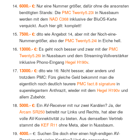
6000.- €:
Nur eine Nummer größer, dafür ohne die ansonsten
benötigten Stands: Die
PMC Twenty5.23i
in Nussbaum
werden mit dem
NAD C368
inklusive der BluOS-Karte
verquickt. Auch hier gilt: komplett!
7500.- €:
dito wie Angebot 14, aber mit der Noch-eine-
Nummer-größer, also der
PMC Twenty5.24i
in Eiche hell.
13000.- €:
Es geht noch besser und zwar mit der
PMC
Twenty5.26i
in Nussbaum und dem Streaming-Vollverstärker
inklusive Phono-Eingang
Hegel H190v
.
13000.- €:
dito wie 16: Nicht besser, aber anders und
trotzdem PMC: Fürs gleiche Geld bekommt man die
eigentlich noch deutlich teurere
PMC fact.8 signature
in
superelegantem Anthrazit, wieder mit dem
Hegel H190v
und
allem Zubehör.
5000.- €:
Ein AV-Receiver mit nur zwei Kanälen? Ja, der
Arcam SR250
betreibt nur Links und Rechts, hat aber die
volle AV-Konnektivität zu bieten. Aus demselben Vertrieb
stammt die
KEF R11
ohne Meta, aber in Nussbaum.
4000.
– €: Suchen Sie doch eher einen high-endigen AV-
Receiver mit vielen Kanälen? Und die passenden