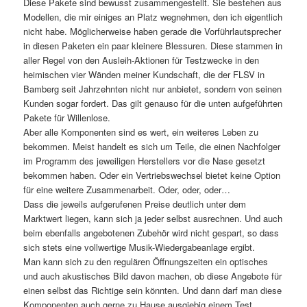
Diese Pakete sind bewusst zusammengestellt. Sie bestehen aus
Modellen, die mir einiges an Platz wegnehmen, den ich eigentlich
nicht habe. Möglicherweise haben gerade die Vorführlautsprecher
in diesen Paketen ein paar kleinere Blessuren. Diese stammen in
aller Regel von den Ausleih-Aktionen für Testzwecke in den
heimischen vier Wänden meiner Kundschaft, die der FLSV in
Bamberg seit Jahrzehnten nicht nur anbietet, sondern von seinen
Kunden sogar fordert. Das gilt genauso für die unten aufgeführten
Pakete für Willenlose.
Aber alle Komponenten sind es wert, ein weiteres Leben zu
bekommen. Meist handelt es sich um Teile, die einen Nachfolger
im Programm des jeweiligen Herstellers vor die Nase gesetzt
bekommen haben. Oder ein Vertriebswechsel bietet keine Option
für eine weitere Zusammenarbeit. Oder, oder, oder…
Dass die jeweils aufgerufenen Preise deutlich unter dem
Marktwert liegen, kann sich ja jeder selbst ausrechnen. Und auch
beim ebenfalls angebotenen Zubehör wird nicht gespart, so dass
sich stets eine vollwertige Musik-Wiedergabeanlage ergibt.
Man kann sich zu den regulären Öffnungszeiten ein optisches
und auch akustisches Bild davon machen, ob diese Angebote für
einen selbst das Richtige sein könnten. Und dann darf man diese
Komponenten auch gerne zu Hause ausgiebig einem Test