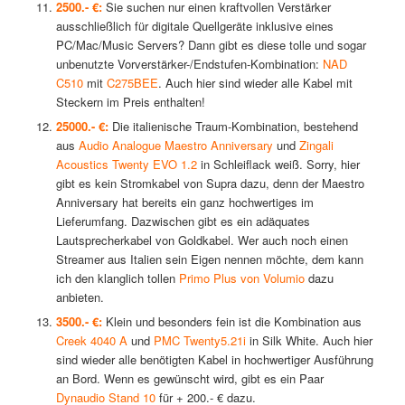
2500.- €:
Sie suchen nur einen kraftvollen Verstärker
ausschließlich für digitale Quellgeräte inklusive eines
PC/Mac/Music Servers? Dann gibt es diese tolle und sogar
unbenutzte Vorverstärker-/Endstufen-Kombination:
NAD
C510
mit
C275BEE
. Auch hier sind wieder alle Kabel mit
Steckern im Preis enthalten!
25000.- €:
Die italienische Traum-Kombination, bestehend
aus
Audio Analogue Maestro Anniversary
und
Zingali
Acoustics Twenty EVO 1.2
in Schleiflack weiß. Sorry, hier
gibt es kein Stromkabel von Supra dazu, denn der Maestro
Anniversary hat bereits ein ganz hochwertiges im
Lieferumfang. Dazwischen gibt es ein adäquates
Lautsprecherkabel von Goldkabel. Wer auch noch einen
Streamer aus Italien sein Eigen nennen möchte, dem kann
ich den klanglich tollen
Primo Plus von Volumio
dazu
anbieten.
3500.- €:
Klein und besonders fein ist die Kombination aus
Creek 4040 A
und
PMC Twenty5.21i
in Silk White. Auch hier
sind wieder alle benötigten Kabel in hochwertiger Ausführung
an Bord. Wenn es gewünscht wird, gibt es ein Paar
Dynaudio Stand 10
für + 200.- € dazu.