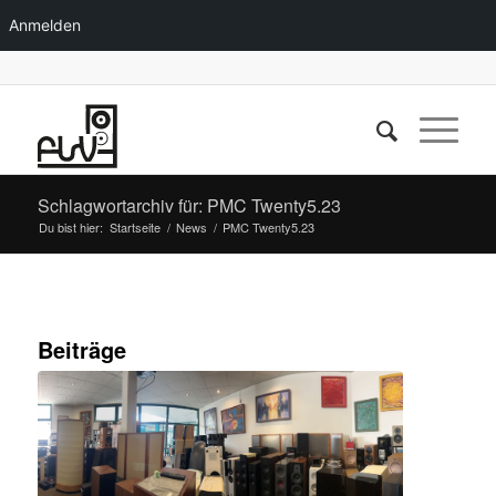
Anmelden
Schlagwortarchiv für: PMC Twenty5.23
Du bist hier:
Startseite
/
News
/
PMC Twenty5.23
Beiträge