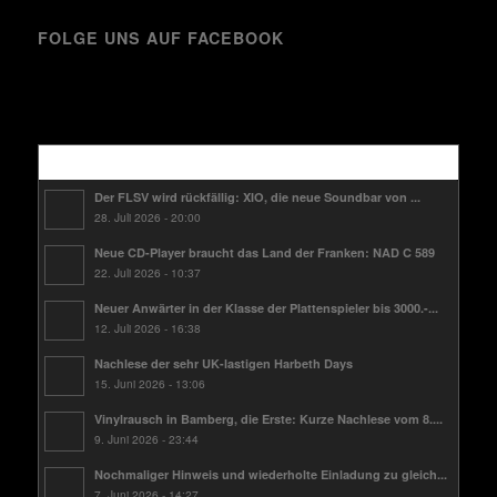
FOLGE UNS AUF FACEBOOK
Kürzlich
Der FLSV wird rückfällig: XIO, die neue Soundbar von ...
28. Juli 2026 - 20:00
Neue CD-Player braucht das Land der Franken: NAD C 589
22. Juli 2026 - 10:37
Neuer Anwärter in der Klasse der Plattenspieler bis 3000.-...
12. Juli 2026 - 16:38
Nachlese der sehr UK-lastigen Harbeth Days
15. Juni 2026 - 13:06
Vinylrausch in Bamberg, die Erste: Kurze Nachlese vom 8....
9. Juni 2026 - 23:44
Nochmaliger Hinweis und wiederholte Einladung zu gleich...
7. Juni 2026 - 14:27