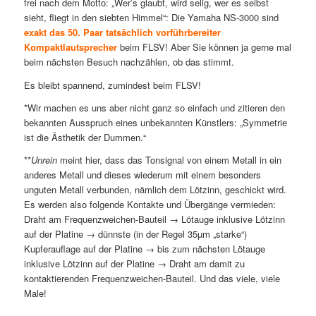
frei nach dem Motto: „Wer’s glaubt, wird selig, wer es selbst
sieht, fliegt in den siebten Himmel“: Die Yamaha NS-3000 sind
exakt das 50. Paar tatsächlich vorführbereiter
Kompaktlautsprecher
beim FLSV! Aber Sie können ja gerne mal
beim nächsten Besuch nachzählen, ob das stimmt.
Es bleibt spannend, zumindest beim FLSV!
*Wir machen es uns aber nicht ganz so einfach und zitieren den
bekannten Ausspruch eines unbekannten Künstlers: „Symmetrie
ist die Ästhetik der Dummen.“
**
Unrein
meint hier, dass das Tonsignal von einem Metall in ein
anderes Metall und dieses wiederum mit einem besonders
unguten Metall verbunden, nämlich dem Lötzinn, geschickt wird.
Es werden also folgende Kontakte und Übergänge vermieden:
Draht am Frequenzweichen-Bauteil → Lötauge inklusive Lötzinn
auf der Platine → dünnste (in der Regel 35µm „starke“)
Kupferauflage auf der Platine → bis zum nächsten Lötauge
inklusive Lötzinn auf der Platine → Draht am damit zu
kontaktierenden Frequenzweichen-Bauteil. Und das viele, viele
Male!