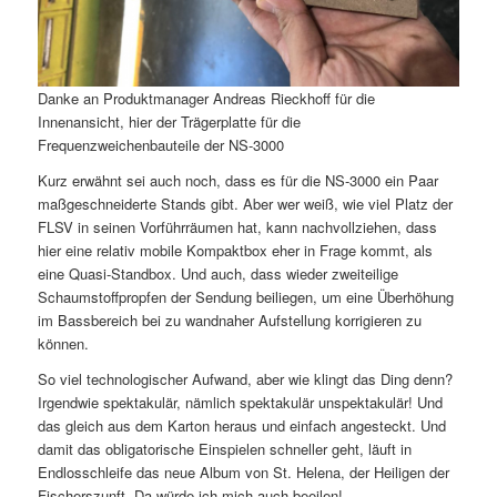
Danke an Produktmanager Andreas Rieckhoff für die
Innenansicht, hier der Trägerplatte für die
Frequenzweichenbauteile der NS-3000
Kurz erwähnt sei auch noch, dass es für die NS-3000 ein Paar
maßgeschneiderte Stands gibt. Aber wer weiß, wie viel Platz der
FLSV in seinen Vorführräumen hat, kann nachvollziehen, dass
hier eine relativ mobile Kompaktbox eher in Frage kommt, als
eine Quasi-Standbox. Und auch, dass wieder zweiteilige
Schaumstoffpropfen der Sendung beiliegen, um eine Überhöhung
im Bassbereich bei zu wandnaher Aufstellung korrigieren zu
können.
So viel technologischer Aufwand, aber wie klingt das Ding denn?
Irgendwie spektakulär, nämlich spektakulär unspektakulär! Und
das gleich aus dem Karton heraus und einfach angesteckt. Und
damit das obligatorische Einspielen schneller geht, läuft in
Endlosschleife das neue Album von St. Helena, der Heiligen der
Fischerszunft. Da würde ich mich auch beeilen!