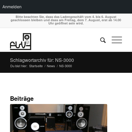
Anmelden
Bitte beachten Sie, dass das Ladengeschäft vom 4. bis 6. August
geschlossen bleiben und dass am Freitag, dem 7. August, erst ab 14.00
Uhr geöffnet sein wird.
Schlagwortarchiv für: NS-3000
Du bist hier:
Startseite
/
News
/
NS-3000
Beiträge