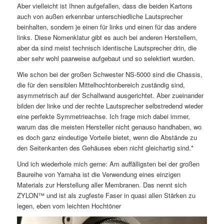
Aber vielleicht ist Ihnen aufgefallen, dass die beiden Kartons
auch von außen erkennbar unterschiedliche Lautsprecher
beinhalten, sondern je einen für links und einen für das andere
links. Diese Nomenklatur gibt es auch bei anderen Herstellern,
aber da sind meist technisch identische Lautsprecher drin, die
aber sehr wohl paarweise aufgebaut und so selektiert wurden.
Wie schon bei der großen Schwester NS-5000 sind die Chassis,
die für den sensiblen Mittelhochtonbereich zuständig sind,
asymmetrisch auf der Schallwand ausgerichtet. Aber zueinander
bilden der linke und der rechte Lautsprecher selbstredend wieder
eine perfekte Symmetrieachse. Ich frage mich dabei immer,
warum das die meisten Hersteller nicht genauso handhaben, wo
es doch ganz eindeutige Vorteile bietet, wenn die Abstände zu
den Seitenkanten des Gehäuses eben nicht gleichartig sind.*
Und ich wiederhole mich gerne: Am auffälligsten bei der großen
Baureihe von Yamaha ist die Verwendung eines einzigen
Materials zur Herstellung aller Membranen. Das nennt sich
ZYLON™ und ist als zugfeste Faser in quasi allen Stärken zu
legen, eben vom leichten Hochtöner