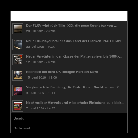
Kürzlich
Der FLSV wird rückfällig: XIO, die neue Soundbar von ...
28. Juli 2026 - 20:00
Neue CD-Player braucht das Land der Franken: NAD C 589
22. Juli 2026 - 10:37
Neuer Anwärter in der Klasse der Plattenspieler bis 3000.-...
12. Juli 2026 - 16:38
Nachlese der sehr UK-lastigen Harbeth Days
15. Juni 2026 - 13:06
Vinylrausch in Bamberg, die Erste: Kurze Nachlese vom 8....
9. Juni 2026 - 23:44
Nochmaliger Hinweis und wiederholte Einladung zu gleich...
7. Juni 2026 - 14:27
Beliebt
Schlagworte