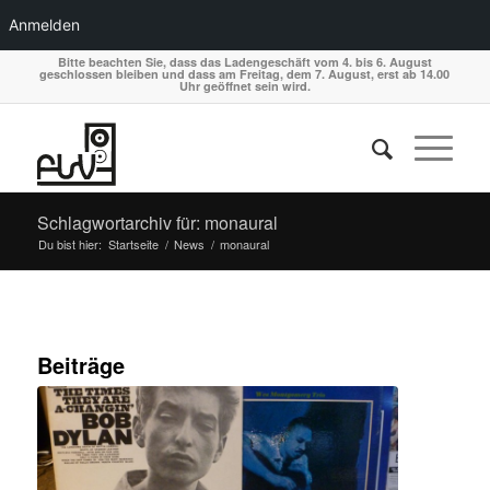
Anmelden
Bitte beachten Sie, dass das Ladengeschäft vom 4. bis 6. August
geschlossen bleiben und dass am Freitag, dem 7. August, erst ab 14.00
Uhr geöffnet sein wird.
Schlagwortarchiv für: monaural
Du bist hier:
Startseite
/
News
/
monaural
Beiträge