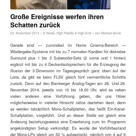
Große Ereignisse werfen ihren
Schatten zurück
/
/
23. November 2014
in
News
,
High Fidelity & High End
von
Michael Munk
Gerade sind — zumindest im Home Cinema-Bereich —
Wiedergabe-Systeme mit bis zu 7 normalen Kanälen für diskretes
Surround plus 1 bis 3 Subwoofer-Sets (2 vorne und 1 hinten)
ergänzt mit bis zu 4 Deckenlautsprechern für die Erzeugung der
Illusion der 3.Dimension im Tagesgespräch ganz oben auf der
Liste, da gibt es beim FLSV gleich fünf vermeintliche Schritte
zurück. Denn auf den Bamberger Analog-Tagen am 28. Und 29.
November 2014, jeweils von 10 bis 18.00 Uhr, wird es neben
vielen anderen eine Vorführung geben, die uns Hörer
möglicherweise in vielerlei Hinsicht ratlos dastehen lässt, denn
es werden tatsächlich Mono-Schallplatten, das heißt Ein-Kanal-
Schallplatten, vorgeführt. Und an dieser Stelle sei gleich eine
Änderung beziehungsweise eine Erweiterung zum im Programm
angekündigten Setup verkündigt: Es wurde der Vorführbestand
der Mono-LPs gleich um 50 % aufgestockt, nämlich von 4 auf 6