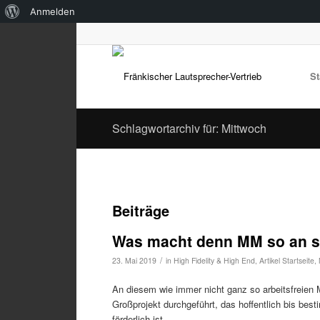
Über
Anmelden
WordPress
St
Schlagwortarchiv für: Mittwoch
Beiträge
Was macht denn MM so an se
/
23. Mai 2019
in
High Fidelity & High End
,
Artikel Startseite
,
An diesem wie immer nicht ganz so arbeitsfreien
Großprojekt durchgeführt, das hoffentlich bis be
förderlich ist.