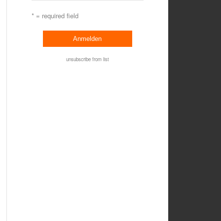
* = required field
unsubscribe from list