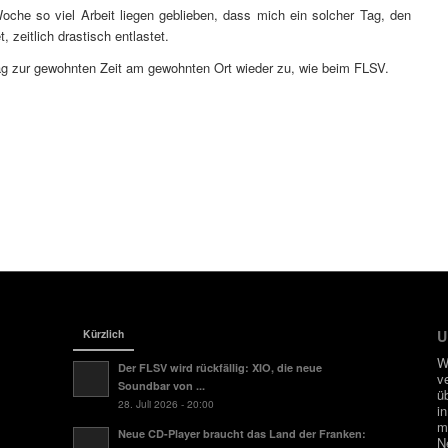
Woche so viel Arbeit liegen geblieben, dass mich ein solcher Tag, den
 zeitlich drastisch entlastet.
g zur gewohnten Zeit am gewohnten Ort wieder zu, wie beim FLSV.
Kürzlich
U
W
Der FLSV wird rückfällig: XIO, die neue
v
Soundbar von ...
ü
28. Juli 2026 - 20:00
i
m
Neue CD-Player braucht das Land der Franken:
N