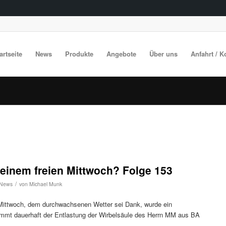
artseite
News
Produkte
Angebote
Über uns
Anfahrt / K
inem freien Mittwoch? Folge 153
/
News
von
Michael Munk
 Mittwoch, dem durchwachsenen Wetter sei Dank, wurde ein
stimmt dauerhaft der Entlastung der Wirbelsäule des Herrn MM aus BA