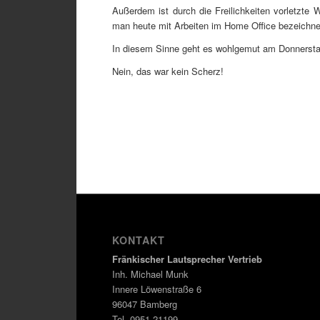
Außerdem ist durch die Freilichkeiten vorletzte 
man heute mit Arbeiten im Home Office bezeichnet,
In diesem Sinne geht es wohlgemut am Donnersta
Nein, das war kein Scherz!
KONTAKT
Fränkischer Lautsprecher Vertrieb
Inh. Michael Munk
Innere Löwenstraße 6
96047 Bamberg
Tel. 0951 21199