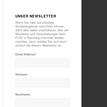
UNSER NEWSLETTER
Wenn Sie zwar auf ständige
Sonderangebote verzichten können,
dafür aber lieber unterhaltsam über die
Neuheiten und Veranstaltungen beim
FLSV in Bamberg informiert werden
möchten, dann melden Sie sich doch
einfach bei diesem Newsletter an.
*
Email Address
Vorname
Nachname