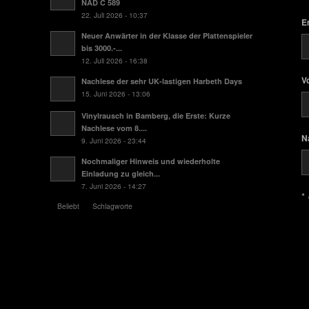
NAD C 589
22. Juli 2026 - 10:37
E
Neuer Anwärter in der Klasse der Plattenspieler
bis 3000.-...
12. Juli 2026 - 16:38
V
Nachlese der sehr UK-lastigen Harbeth Days
15. Juni 2026 - 13:06
Vinylrausch in Bamberg, die Erste: Kurze
Nachlese vom 8....
N
9. Juni 2026 - 23:44
Nochmaliger Hinweis und wiederholte
Einladung zu gleich...
7. Juni 2026 - 14:27
* 
Beliebt
Schlagworte