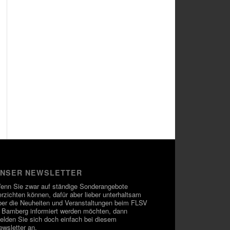
NSER NEWSLETTER
enn Sie zwar auf ständige Sonderangebote
erzichten können, dafür aber lieber unterhaltsam
ber die Neuheiten und Veranstaltungen beim FLSV
n Bamberg informiert werden möchten, dann
elden Sie sich doch einfach bei diesem
ewsletter an.