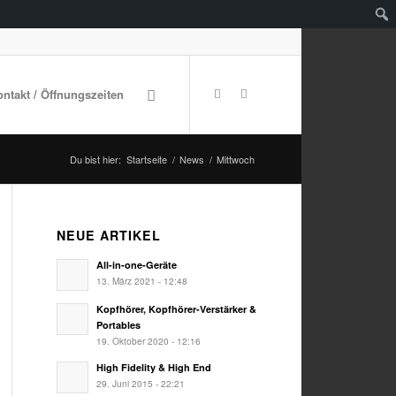
ontakt / Öffnungszeiten
Du bist hier:
Startseite
/
News
/
Mittwoch
NEUE ARTIKEL
All-in-one-Geräte
13. März 2021 - 12:48
Kopfhörer, Kopfhörer-Verstärker &
Portables
19. Oktober 2020 - 12:16
High Fidelity & High End
29. Juni 2015 - 22:21