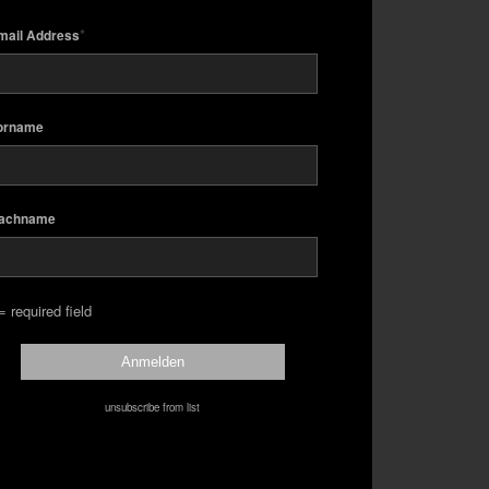
*
mail Address
orname
achname
= required field
unsubscribe from list