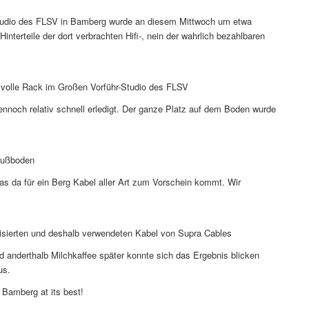
tudio des FLSV in Bamberg wurde an diesem Mittwoch um etwa
terteile der dort verbrachten Hifi-, nein der wahrlich bezahlbaren
llvolle Rack im Großen Vorführ-Studio des FLSV
noch relativ schnell erledigt. Der ganze Platz auf dem Boden wurde
 Fußboden
as da für ein Berg Kabel aller Art zum Vorschein kommt. Wir
orisierten und deshalb verwendeten Kabel von Supra Cables
anderthalb Milchkaffee später konnte sich das Ergebnis blicken
us.
n Bamberg at its best!