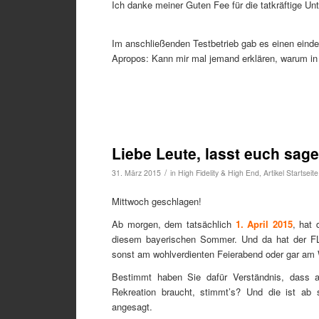
Ich danke meiner Guten Fee für die tatkräftige Un
Im anschließenden Testbetrieb gab es einen einde
Apropos: Kann mir mal jemand erklären, warum in
Liebe Leute, lasst euch sag
/
31. März 2015
in
High Fidelity & High End
,
Artikel Startseite
Mittwoch geschlagen!
Ab morgen, dem tatsächlich
1. April 2015
, hat
diesem bayerischen Sommer. Und da hat der FLSV
sonst am wohlverdienten Feierabend oder gar am
Bestimmt haben Sie dafür Verständnis, dass 
Rekreation braucht, stimmt’s? Und die ist a
angesagt.