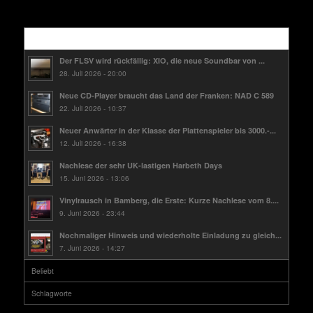
Kürzlich
Der FLSV wird rückfällig: XIO, die neue Soundbar von ...
28. Juli 2026 - 20:00
Neue CD-Player braucht das Land der Franken: NAD C 589
22. Juli 2026 - 10:37
Neuer Anwärter in der Klasse der Plattenspieler bis 3000.-...
12. Juli 2026 - 16:38
Nachlese der sehr UK-lastigen Harbeth Days
15. Juni 2026 - 13:06
Vinylrausch in Bamberg, die Erste: Kurze Nachlese vom 8....
9. Juni 2026 - 23:44
Nochmaliger Hinweis und wiederholte Einladung zu gleich...
7. Juni 2026 - 14:27
Beliebt
Schlagworte