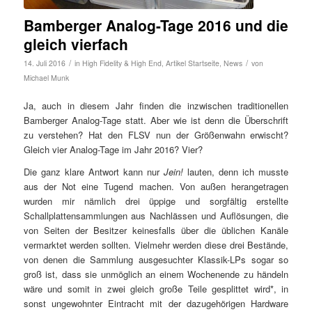
Bamberger Analog-Tage 2016 und die
gleich vierfach
/
/
14. Juli 2016
in
High Fidelity & High End
,
Artikel Startseite
,
News
von
Michael Munk
Ja, auch in diesem Jahr finden die inzwischen traditionellen
Bamberger Analog-Tage statt. Aber wie ist denn die Überschrift
zu verstehen? Hat den FLSV nun der Größenwahn erwischt?
Gleich vier Analog-Tage im Jahr 2016? Vier?
Die ganz klare Antwort kann nur
Jein!
lauten, denn ich musste
aus der Not eine Tugend machen. Von außen herangetragen
wurden mir nämlich drei üppige und sorgfältig erstellte
Schallplattensammlungen aus Nachlässen und Auflösungen, die
von Seiten der Besitzer keinesfalls über die üblichen Kanäle
vermarktet werden sollten. Vielmehr werden diese drei Bestände,
von denen die Sammlung ausgesuchter Klassik-LPs sogar so
groß ist, dass sie unmöglich an einem Wochenende zu händeln
wäre und somit in zwei gleich große Teile gesplittet wird*, in
sonst ungewohnter Eintracht mit der dazugehörigen Hardware