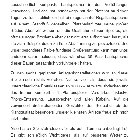
ausschließlich kompakte Lautsprecher in den Vorführungen
verwenden. Und das hat keineswegs mit der Platznot an diesen
Tagen zu tun, schließlich hat ein sogenannter Regallautsprecher
auf einem Standfuß denselben Platzbedarf wie seine großen
Brüder. Aber wir wissen um die Qualitäten dieser Spezies, die
oftmals sogar Probleme eher gar nicht erst aufkommen lässt, als
sie zum Beispiel durch zu tiefe Abstimmung zu provozieren. Und
unser besonderes Faible für diese Größengattung kann man unter
anderem daran ablesen, dass wir etwa 35 Paar Lautsprecher
dieser Bauart tatsächlich vorführbereit halten.
Zu den sechs geplanten Anlagenkonstellationen wird an dieser
Stelle noch nichts verraten. Nur so viel, als dass sie jeweils
unterschiedliche Preisklassen ab 1000.- € aufwärts abdecken und
das immer komplett mit Plattenspieler, Verstärker inklusive
Phono-Entzerrung, Lautsprecher und allen Kabeln. Auf die
verwundert dreinschauenden Gesichter der Besucher ob der
Klangqualität besonders unserer kleinsten Anlage freue ich mich
jetzt schon!
Also halten Sie sich diese vier bis acht Termine unbedingt frei.
Es gibt schließlich Wichtigeres, als auf besseres Wetter zu