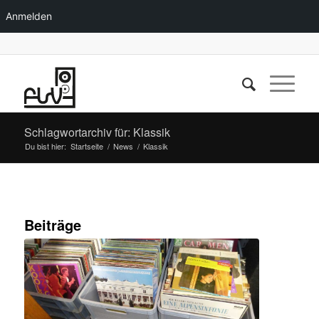
Anmelden
Schlagwortarchiv für: Klassik
Du bist hier:
Startseite
/
News
/
Klassik
Beiträge