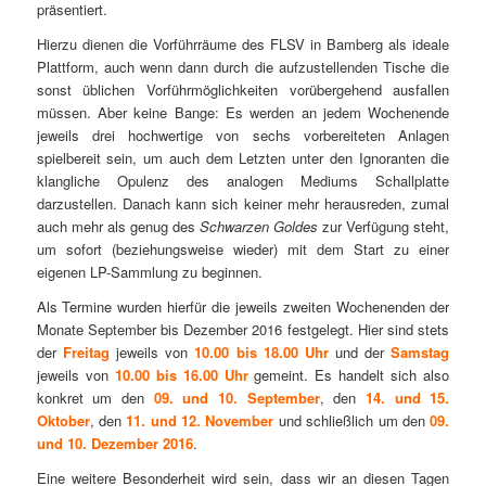
präsentiert.
Hierzu dienen die Vorführräume des FLSV in Bamberg als ideale
Plattform, auch wenn dann durch die aufzustellenden Tische die
sonst üblichen Vorführmöglichkeiten vorübergehend ausfallen
müssen. Aber keine Bange: Es werden an jedem Wochenende
jeweils drei hochwertige von sechs vorbereiteten Anlagen
spielbereit sein, um auch dem Letzten unter den Ignoranten die
klangliche Opulenz des analogen Mediums Schallplatte
darzustellen. Danach kann sich keiner mehr herausreden, zumal
auch mehr als genug des
Schwarzen Goldes
zur Verfügung steht,
um sofort (beziehungsweise wieder) mit dem Start zu einer
eigenen LP-Sammlung zu beginnen.
Als Termine wurden hierfür die jeweils zweiten Wochenenden der
Monate September bis Dezember 2016 festgelegt. Hier sind stets
der
Freitag
jeweils von
10.00 bis 18.00 Uhr
und der
Samstag
jeweils von
10.00 bis 16.00 Uhr
gemeint. Es handelt sich also
konkret um den
09. und 10. September
, den
14. und 15.
Oktober
, den
11. und 12. November
und schließlich um den
09.
und 10. Dezember 2016
.
Eine weitere Besonderheit wird sein, dass wir an diesen Tagen