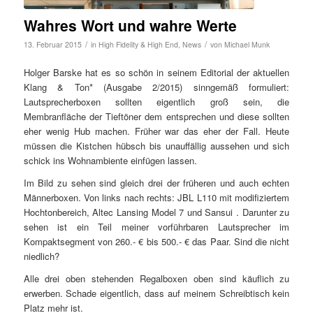
Wahres Wort und wahre Werte
/
/
13. Februar 2015
in
High Fidelity & High End
,
News
von
Michael Munk
Holger Barske hat es so schön in seinem Editorial der aktuellen
Klang & Ton* (Ausgabe 2/2015) sinngemäß formuliert:
Lautsprecherboxen sollten eigentlich groß sein, die
Membranfläche der Tieftöner dem entsprechen und diese sollten
eher wenig Hub machen. Früher war das eher der Fall. Heute
müssen die Kistchen hübsch bis unauffällig aussehen und sich
schick ins Wohnambiente einfügen lassen.
Im Bild zu sehen sind gleich drei der früheren und auch echten
Männerboxen. Von links nach rechts: JBL L110 mit modifiziertem
Hochtonbereich, Altec Lansing Model 7 und Sansui . Darunter zu
sehen ist ein Teil meiner vorführbaren Lautsprecher im
Kompaktsegment von 260.- € bis 500.- € das Paar. Sind die nicht
niedlich?
Alle drei oben stehenden Regalboxen oben sind käuflich zu
erwerben. Schade eigentlich, dass auf meinem Schreibtisch kein
Platz mehr ist.