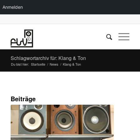
Anmelden
Schlagwortarchiv für: Klang & Ton
Du bist hier:
Startseite
/
News
/
Klang & Ton
Beiträge