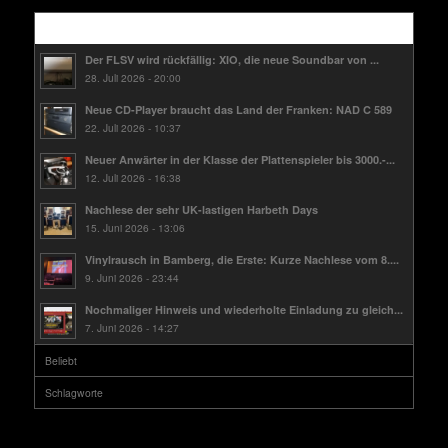
Kürzlich
Der FLSV wird rückfällig: XIO, die neue Soundbar von ...
28. Juli 2026 - 20:00
Neue CD-Player braucht das Land der Franken: NAD C 589
22. Juli 2026 - 10:37
Neuer Anwärter in der Klasse der Plattenspieler bis 3000.-...
12. Juli 2026 - 16:38
Nachlese der sehr UK-lastigen Harbeth Days
15. Juni 2026 - 13:06
Vinylrausch in Bamberg, die Erste: Kurze Nachlese vom 8....
9. Juni 2026 - 23:44
Nochmaliger Hinweis und wiederholte Einladung zu gleich...
7. Juni 2026 - 14:27
Beliebt
Schlagworte