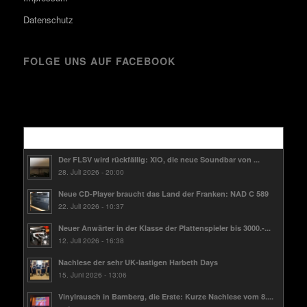
Datenschutz
FOLGE UNS AUF FACEBOOK
Kürzlich
Der FLSV wird rückfällig: XIO, die neue Soundbar von ...
28. Juli 2026 - 20:00
Neue CD-Player braucht das Land der Franken: NAD C 589
22. Juli 2026 - 10:37
Neuer Anwärter in der Klasse der Plattenspieler bis 3000.-...
12. Juli 2026 - 16:38
Nachlese der sehr UK-lastigen Harbeth Days
15. Juni 2026 - 13:06
Vinylrausch in Bamberg, die Erste: Kurze Nachlese vom 8....