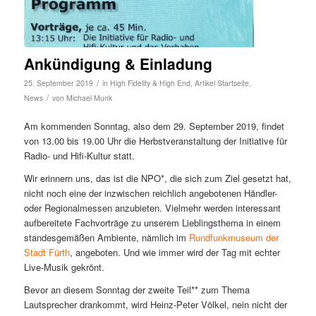
Ankündigung & Einladung
/
25. September 2019
in
High Fidelity & High End
,
Artikel Startseite
,
/
News
von
Michael Munk
Am kommenden Sonntag, also dem 29. September 2019, findet
von 13.00 bis 19.00 Uhr die Herbstveranstaltung der Initiative für
Radio- und Hifi-Kultur statt.
Wir erinnern uns, das ist die NPO*, die sich zum Ziel gesetzt hat,
nicht noch eine der inzwischen reichlich angebotenen Händler-
oder Regionalmessen anzubieten. Vielmehr werden interessant
aufbereitete Fachvorträge zu unserem Lieblingsthema in einem
standesgemäßen Ambiente, nämlich im
Rundfunkmuseum der
Stadt Fürth
, angeboten. Und wie immer wird der Tag mit echter
Live-Musik gekrönt.
Bevor an diesem Sonntag der zweite Teil** zum Thema
Lautsprecher drankommt, wird Heinz-Peter Völkel, nein nicht der