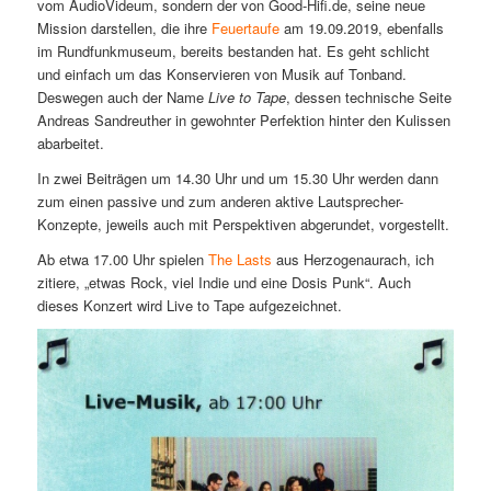
vom AudioVideum, sondern der von Good-Hifi.de, seine neue
Mission darstellen, die ihre
Feuertaufe
am 19.09.2019, ebenfalls
im Rundfunkmuseum, bereits bestanden hat. Es geht schlicht
und einfach um das Konservieren von Musik auf Tonband.
Deswegen auch der Name
Live to Tape
, dessen technische Seite
Andreas Sandreuther in gewohnter Perfektion hinter den Kulissen
abarbeitet.
In zwei Beiträgen um 14.30 Uhr und um 15.30 Uhr werden dann
zum einen passive und zum anderen aktive Lautsprecher-
Konzepte, jeweils auch mit Perspektiven abgerundet, vorgestellt.
Ab etwa 17.00 Uhr spielen
The Lasts
aus Herzogenaurach, ich
zitiere, „etwas Rock, viel Indie und eine Dosis Punk“. Auch
dieses Konzert wird Live to Tape aufgezeichnet.