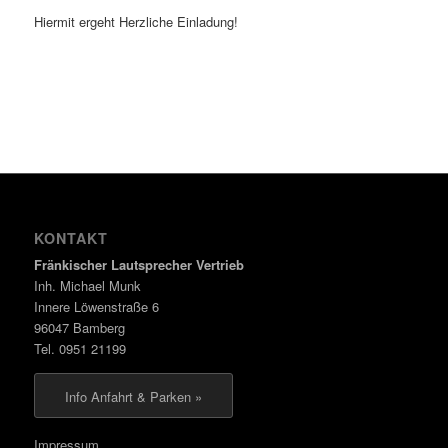
Hiermit ergeht Herzliche Einladung!
KONTAKT
Fränkischer Lautsprecher Vertrieb
Inh. Michael Munk
Innere Löwenstraße 6
96047 Bamberg
Tel. 0951 21199
Info Anfahrt & Parken »
Impressum