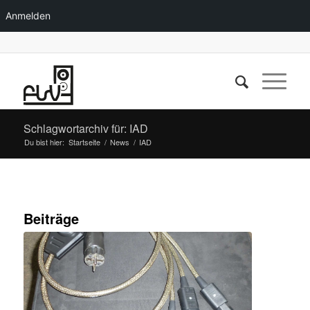
Anmelden
Schlagwortarchiv für: IAD
Du bist hier:
Startseite
/
News
/
IAD
Beiträge