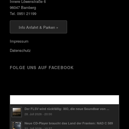
Innere Löwenstraße 6
96047 Bamberg
Tel. 0951 21199
Info Anfahrt & Parken »
Impressum
Datenschutz
FOLGE UNS AUF FACEBOOK
Kürzlich
Der FLSV wird rückfällig: XIO, die neue Soundbar von ...
28. Juli 2026 - 20:00
Neue CD-Player braucht das Land der Franken: NAD C 589
22. Juli 2026 - 10:37