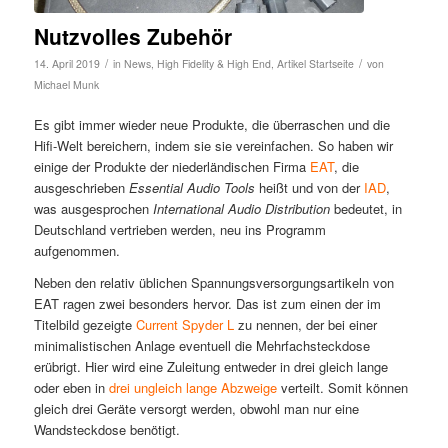
Nutzvolles Zubehör
/
/
14. April 2019
in
News
,
High Fidelity & High End
,
Artikel Startseite
von
Michael Munk
Es gibt immer wieder neue Produkte, die überraschen und die
Hifi-Welt bereichern, indem sie sie vereinfachen. So haben wir
einige der Produkte der niederländischen Firma
EAT
, die
ausgeschrieben
Essential Audio Tools
heißt und von der
IAD
,
was ausgesprochen
International Audio Distribution
bedeutet, in
Deutschland vertrieben werden, neu ins Programm
aufgenommen.
Neben den relativ üblichen Spannungsversorgungsartikeln von
EAT ragen zwei besonders hervor. Das ist zum einen der im
Titelbild gezeigte
Current Spyder L
zu nennen, der bei einer
minimalistischen Anlage eventuell die Mehrfachsteckdose
erübrigt. Hier wird eine Zuleitung entweder in drei gleich lange
oder eben in
drei ungleich lange Abzweige
verteilt. Somit können
gleich drei Geräte versorgt werden, obwohl man nur eine
Wandsteckdose benötigt.