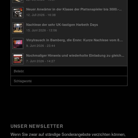
Neuer Anwärter in der Klasse der Plattenspieler bis 3000.-...
12. Juli 2026 - 16:38
Nachlese der sehr UK-lastigen Harbeth Days
15. Juni 2026 - 13:06
Vinylrausch in Bamberg, die Erste: Kurze Nachlese vom 8....
9. Juni 2026 - 23:44
Nochmaliger Hinweis und wiederholte Einladung zu gleich...
7. Juni 2026 - 14:27
Beliebt
Schlagworte
UNSER NEWSLETTER
Wenn Sie zwar auf ständige Sonderangebote verzichten können,