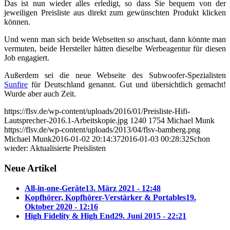
Das ist nun wieder alles erledigt, so dass Sie bequem von der
jeweiligen Preisliste aus direkt zum gewünschten Produkt klicken
können.
Und wenn man sich beide Webseiten so anschaut, dann könnte man
vermuten, beide Hersteller hätten dieselbe Werbeagentur für diesen
Job engagiert.
Außerdem sei die neue Webseite des Subwoofer-Spezialisten
Sunfire
für Deutschland genannt. Gut und übersichtlich gemacht!
Wurde aber auch Zeit.
https://flsv.de/wp-content/uploads/2016/01/Preisliste-Hifi-
Lautsprecher-2016.1-Arbeitskopie.jpg
1240
1754
Michael Munk
https://flsv.de/wp-content/uploads/2013/04/flsv-bamberg.png
Michael Munk
2016-01-02 20:14:37
2016-01-03 00:28:32
Schon
wieder: Aktualisierte Preislisten
Neue Artikel
All-in-one-Geräte
13. März 2021 - 12:48
Kopfhörer, Kopfhörer-Verstärker & Portables
19.
Oktober 2020 - 12:16
High Fidelity & High End
29. Juni 2015 - 22:21