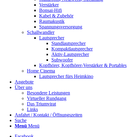
Verstärker
Bonsai-Hifi
Kabel & Zubehör
Raumakustik
Spannungsversorgung
Schallwandler
Lautsprecher
Standlautsprecher
Kompaktlautsprecher
Aktiv-Lautsprecher
Subwoofer
Kopfhörer, Kopfhörer-Verstärker & Portables
Home Cinema
Lautsprecher fürs Heimkino
Angebote
Über uns
Besondere Leistungen
Virtueller Rundgang
Das Triumvirat
Links
Anfahrt / Kontakt / Öffnungszeiten
Suche
Menü
Menü
Facebook