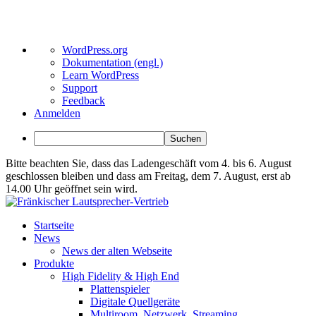
Über
WordPress.org
WordPress
Dokumentation (engl.)
Learn WordPress
Support
Feedback
Anmelden
Suchen
Bitte beachten Sie, dass das Ladengeschäft vom 4. bis 6. August
geschlossen bleiben und dass am Freitag, dem 7. August, erst ab
14.00 Uhr geöffnet sein wird.
Startseite
News
News der alten Webseite
Produkte
High Fidelity & High End
Plattenspieler
Digitale Quellgeräte
Multiroom, Netzwerk, Streaming