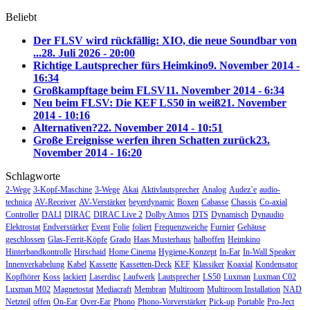
Beliebt
Der FLSV wird rückfällig: XIO, die neue Soundbar von
...
28. Juli 2026 - 20:00
Richtige Lautsprecher fürs Heimkino
9. November 2014 -
16:34
Großkampftage beim FLSV
11. November 2014 - 6:34
Neu beim FLSV: Die KEF LS50 in weiß
21. November
2014 - 10:16
Alternativen?
22. November 2014 - 10:51
Große Ereignisse werfen ihren Schatten zurück
23.
November 2014 - 16:20
Schlagworte
2-Wege
3-Kopf-Maschine
3-Wege
Akai
Aktivlautsprecher
Analog
Audez`e
audio-
technica
AV-Receiver
AV-Verstärker
beyerdynamic
Boxen
Cabasse
Chassis
Co-axial
Controller
DALI
DIRAC
DIRAC Live 2
Dolby Atmos
DTS
Dynamisch
Dynaudio
Elektrostat
Endverstärker
Event
Folie
foliert
Frequenzweiche
Furnier
Gehäuse
geschlossen
Glas-Ferrit-Köpfe
Grado
Haas Musterhaus
halboffen
Heimkino
Hinterbandkontrolle
Hirschaid
Home Cinema
Hygiene-Konzept
In-Ear
In-Wall Speaker
Innenverkabelung
Kabel
Kassette
Kassetten-Deck
KEF
Klassiker
Koaxial
Kondensator
Kopfhörer
Koss
lackiert
Laserdisc
Laufwerk
Lautsprecher
LS50
Luxman
Luxman C02
Luxman M02
Magnetostat
Mediacraft
Membran
Multiroom
Multiroom Installation
NAD
Netzteil
offen
On-Ear
Over-Ear
Phono
Phono-Vorverstärker
Pick-up
Portable
Pro-Ject