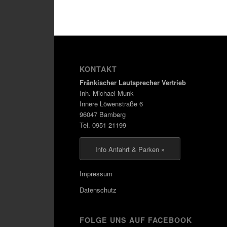
KONTAKT
Fränkischer Lautsprecher Vertrieb
Inh. Michael Munk
Innere Löwenstraße 6
96047 Bamberg
Tel. 0951 21199
Info Anfahrt & Parken »
Impressum
Datenschutz
FOLGE UNS AUF FACEBOOK