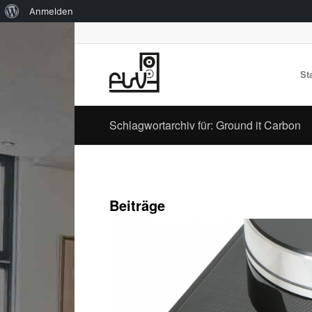
Über
Anmelden
WordPress
St
Schlagwortarchiv für: Ground it Carbon
Beiträge