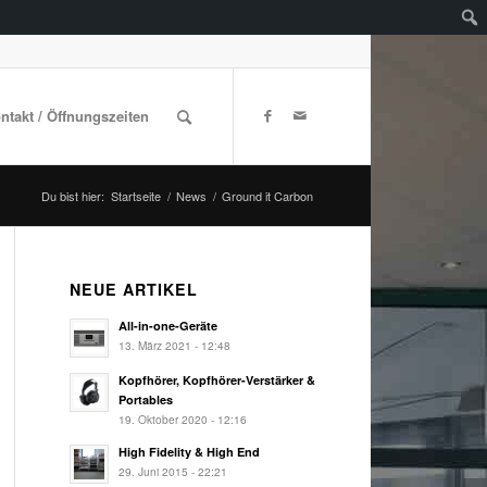
ontakt / Öffnungszeiten
Du bist hier:
Startseite
/
News
/
Ground it Carbon
NEUE ARTIKEL
All-in-one-Geräte
13. März 2021 - 12:48
Kopfhörer, Kopfhörer-Verstärker &
Portables
19. Oktober 2020 - 12:16
High Fidelity & High End
29. Juni 2015 - 22:21