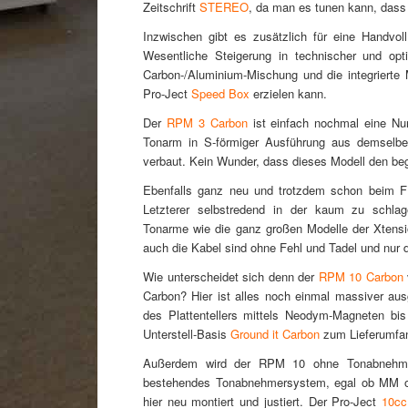
Zeitschrift
STEREO
, da man es tunen kann, dass
Inzwischen gibt es zusätzlich für eine Handvol
Wesentliche Steigerung in technischer und opti
Carbon-/Aluminium-Mischung und die integrierte
Pro-Ject
Speed Box
erzielen kann.
Der
RPM 3 Carbon
ist einfach nochmal eine Num
Tonarm in S-förmiger Ausführung aus demselb
verbaut. Kein Wunder, dass dieses Modell den be
Ebenfalls ganz neu und trotzdem schon beim 
Letzterer selbstredend in der kaum zu schla
Tonarme wie die ganz großen Modelle der Xtens
auch die Kabel sind ohne Fehl und Tadel und nur d
Wie unterscheidet sich denn der
RPM 10 Carbon
Carbon? Hier ist alles noch einmal massiver aus
des Plattentellers mittels Neodym-Magneten b
Unterstell-Basis
Ground it Carbon
zum Lieferumfan
Außerdem wird der RPM 10 ohne Tonabnehmer 
bestehendes Tonabnehmersystem, egal ob MM o
hier neu montiert und justiert. Der Pro-Ject
10cc