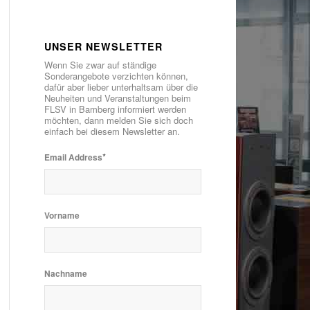
UNSER NEWSLETTER
Wenn Sie zwar auf ständige
Sonderangebote verzichten können,
dafür aber lieber unterhaltsam über die
Neuheiten und Veranstaltungen beim
FLSV in Bamberg informiert werden
möchten, dann melden Sie sich doch
einfach bei diesem Newsletter an.
*
Email Address
Vorname
Nachname