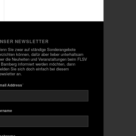
NSER NEWSLETTER
enn Sie zwar auf ständige Sonderangebote
erzichten können, dafür aber lieber unterhaltsam
ber die Neuheiten und Veranstaltungen beim FLSV
n Bamberg informiert werden möchten, dann
elden Sie sich doch einfach bei diesem
ewsletter an.
*
mail Address
orname