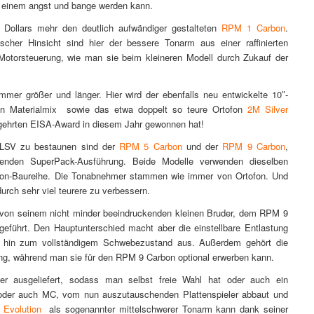
 einem angst und bange werden kann.
l Dollars mehr den deutlich aufwändiger gestalteten
RPM 1 Carbon
.
scher Hinsicht sind hier der bessere Tonarm aus einer raffinierten
 Motorsteuerung, wie man sie beim kleineren Modell durch Zukauf der
mer größer und länger. Hier wird der ebenfalls neu entwickelte 10″-
en Materialmix sowie das etwa doppelt so teure Ortofon
2M Silver
gehrten EISA-Award in diesem Jahr gewonnen hat!
FLSV zu bestaunen sind der
RPM 5 Carbon
und der
RPM 9 Carbon
,
genden SuperPack-Ausführung. Beide Modelle verwenden dieselben
ion-Baureihe. Die Tonabnehmer stammen wie immer von Ortofon. Und
urch sehr viel teurere zu verbessern.
von seinem nicht minder beeindruckenden kleinen Bruder, dem RPM 9
geführt. Den Hauptunterschied macht aber die einstellbare Entlastung
is hin zum vollständigem Schwebezustand aus. Außerdem gehört die
g, während man sie für den RPM 9 Carbon optional erwerben kann.
ausgeliefert, sodass man selbst freie Wahl hat oder auch ein
der auch MC, vom nun auszutauschenden Plattenspieler abbaut und
 Evolution
als sogenannter mittelschwerer Tonarm kann dank seiner