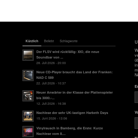
Kürzlich
Beliebt
Schlagworte
U
W
Der FLSV wird rückfällig: XIO, die neue
v
Soundbar von ...
ü
28. Juli 2026 - 20:00
i
m
Neue CD-Player braucht das Land der Franken:
N
NAD C 589
22. Juli 2026 - 10:37
E
Neuer Anwärter in der Klasse der Plattenspieler
bis 3000.-...
12. Juli 2026 - 16:38
V
Nachlese der sehr UK-lastigen Harbeth Days
15. Juni 2026 - 13:06
Vinylrausch in Bamberg, die Erste: Kurze
Nachlese vom 8....