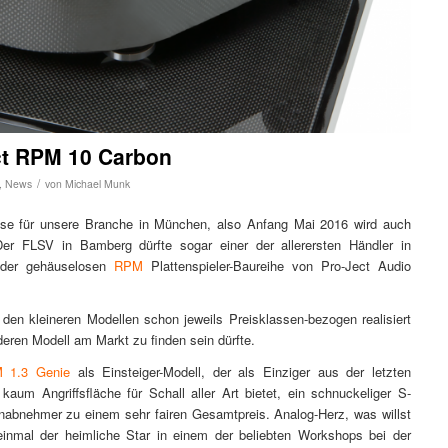
ect RPM 10 Carbon
/
,
News
von
Michael Munk
esse für unsere Branche in München, also Anfang Mai 2016 wird auch
er FLSV in Bamberg dürfte sogar einer der allerersten Händler in
f der gehäuselosen
RPM
Plattenspieler-Baureihe von Pro-Ject Audio
n den kleineren Modellen schon jeweils Preisklassen-bezogen realisiert
ren Modell am Markt zu finden sein dürfte.
 1.3 Genie
als Einsteiger-Modell, der als Einziger aus der letzten
kaum Angriffsfläche für Schall aller Art bietet, ein schnuckeliger S-
onabnehmer zu einem sehr fairen Gesamtpreis. Analog-Herz, was willst
inmal der heimliche Star in einem der beliebten Workshops bei der