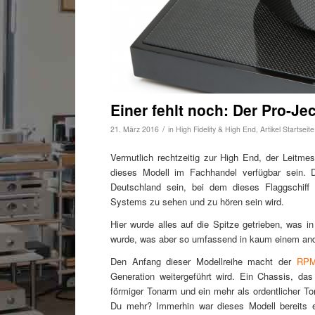
Einer fehlt noch: Der Pro-J
/
21. März 2016
in
High Fidelity & High End
,
Artikel Startseite
Vermutlich rechtzeitig zur High End, der Leitm
dieses Modell im Fachhandel verfügbar sein. D
Deutschland sein, bei dem dieses Flaggschif
Systems zu sehen und zu hören sein wird.
Hier wurde alles auf die Spitze getrieben, was i
wurde, was aber so umfassend in kaum einem ande
Den Anfang dieser Modellreihe macht der
RPM
Generation weitergeführt wird. Ein Chassis, das 
förmiger Tonarm und ein mehr als ordentlicher T
Du mehr? Immerhin war dieses Modell bereits e