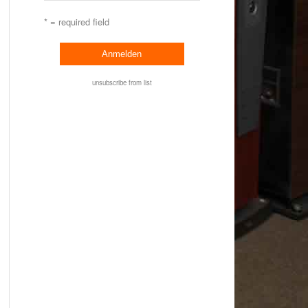
* = required field
unsubscribe from list