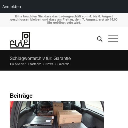
Anmelden
Bitte beachten Sie, dass das Ladengeschäft vom 4. bis 6. August
geschlossen bleiben und dass am Freitag, dem 7. August, erst ab 14.00
Uhr geöffnet sein wird.
Schlagwortarchiv für: Garantie
Du bist hier:
Startseite
/
News
/
Garantie
Beiträge