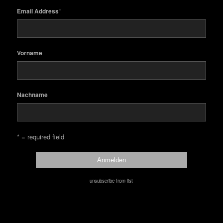
*
Email Address
Vorname
Nachname
* = required field
unsubscribe from list