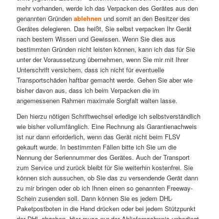
mehr vorhanden, werde ich das Verpacken des Gerätes aus den
genannten Gründen
ablehnen
und somit an den Besitzer des
Gerätes delegieren. Das heißt, Sie selbst verpacken Ihr Gerät
nach bestem Wissen und Gewissen. Wenn Sie dies aus
bestimmten Gründen nicht leisten können, kann ich das für Sie
unter der Voraussetzung übernehmen, wenn Sie mir mit Ihrer
Unterschrift versichern, dass ich nicht für eventuelle
Transportschäden haftbar gemacht werde. Gehen Sie aber wie
bisher davon aus, dass ich beim Verpacken die im
angemessenen Rahmen maximale Sorgfalt walten lasse.
Den hierzu nötigen Schriftwechsel erledige ich selbstverständlich
wie bisher vollumfänglich. Eine Rechnung als Garantienachweis
ist nur dann erforderlich, wenn das Gerät nicht beim FLSV
gekauft wurde. In bestimmten Fällen bitte ich Sie um die
Nennung der Seriennummer des Gerätes. Auch der Transport
zum Service und zurück bleibt für Sie weiterhin kostenfrei. Sie
können sich aussuchen, ob Sie das zu versendende Gerät dann
zu mir bringen oder ob ich Ihnen einen so genannten Freeway-
Schein zusenden soll. Dann können Sie es jedem DHL-
Paketpostboten in die Hand drücken oder bei jedem Stützpunkt
der DHL abgeben. Hier muss nur der Abliefernachweis unbedingt