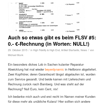
Auch so etwas gibt es beim FLSV #5:
0.- €-Rechnung (in Worten: NULL!)
/
/
29. Oktober 2015
in
High Fidelity & High End
,
Artikel Startseite
,
News
von
Michael Munk
Ein besonders dickes Lob in Sachen kulanter Reparatur-
Abwicklung hat mal wieder
beyerdynamic
in Heilbronn abgeliefert.
Zwei Kopfhörer, deren Garantiezeit längst abgelaufen ist, wurden
zum Service gesandt. Und beide kamen mit Lieferschein und
Rechnung zurück nach Bamberg. Und was steht auf der
Rechnung? Null Euro, kein Cent, nix!
Ich bedanke mich auch und erst recht im Namen meiner Kunden
für diese mehr als unübliche Kulanz! Hier sollten sich andere