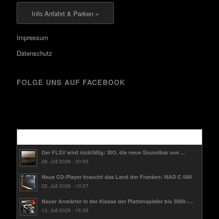
Info Anfahrt & Parken »
Impressum
Datenschutz
FOLGE UNS AUF FACEBOOK
Kürzlich
Der FLSV wird rückfällig: XIO, die neue Soundbar von ...
28. Juli 2026 - 20:00
Neue CD-Player braucht das Land der Franken: NAD C 589
22. Juli 2026 - 10:37
Neuer Anwärter in der Klasse der Plattenspieler bis 3000.-...
12. Juli 2026 - 16:38