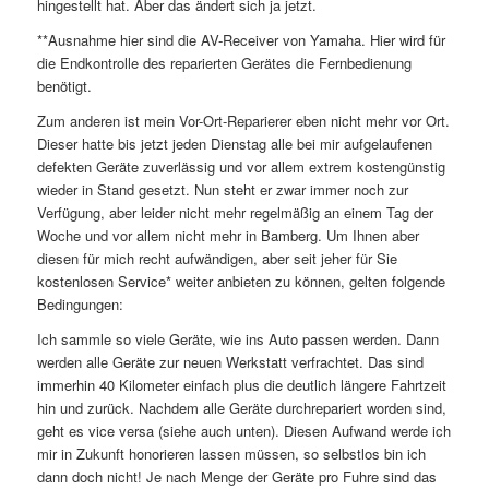
hingestellt hat. Aber das ändert sich ja jetzt.
**Ausnahme hier sind die AV-Receiver von Yamaha. Hier wird für
die Endkontrolle des reparierten Gerätes die Fernbedienung
benötigt.
Zum anderen ist mein Vor-Ort-Reparierer eben nicht mehr vor Ort.
Dieser hatte bis jetzt jeden Dienstag alle bei mir aufgelaufenen
defekten Geräte zuverlässig und vor allem extrem kostengünstig
wieder in Stand gesetzt. Nun steht er zwar immer noch zur
Verfügung, aber leider nicht mehr regelmäßig an einem Tag der
Woche und vor allem nicht mehr in Bamberg. Um Ihnen aber
diesen für mich recht aufwändigen, aber seit jeher für Sie
kostenlosen Service* weiter anbieten zu können, gelten folgende
Bedingungen:
Ich sammle so viele Geräte, wie ins Auto passen werden. Dann
werden alle Geräte zur neuen Werkstatt verfrachtet. Das sind
immerhin 40 Kilometer einfach plus die deutlich längere Fahrtzeit
hin und zurück. Nachdem alle Geräte durchrepariert worden sind,
geht es vice versa (siehe auch unten). Diesen Aufwand werde ich
mir in Zukunft honorieren lassen müssen, so selbstlos bin ich
dann doch nicht! Je nach Menge der Geräte pro Fuhre sind das