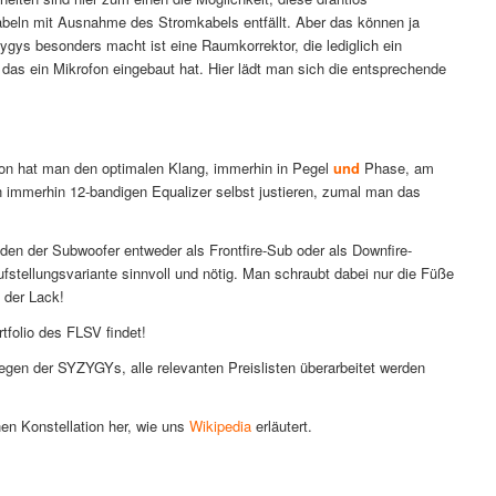
beln mit Ausnahme des Stromkabels entfällt. Aber das können ja
gys besonders macht ist eine Raumkorrektor, die lediglich ein
das ein Mikrofon eingebaut hat. Hier lädt man sich die entsprechende
hon hat man den optimalen Klang, immerhin in Pegel
und
Phase, am
n immerhin 12-bandigen Equalizer selbst justieren, zumal man das
 jeden der Subwoofer entweder als Frontfire-Sub oder als Downfire-
fstellungsvariante sinnvoll und nötig. Man schraubt dabei nur die Füße
t der Lack!
rtfolio des FLSV findet!
egen der SYZYGYs, alle relevanten Preislisten überarbeitet werden
en Konstellation her, wie uns
Wikipedia
erläutert.