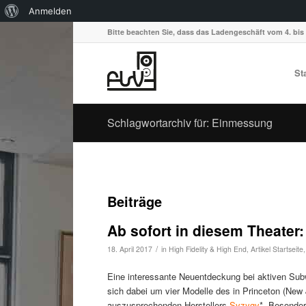
Über
Anmelden
WordPress
Bitte beachten Sie, dass das Ladengeschäft vom 4. bis 
St
Schlagwortarchiv für: Einmessung
Beiträge
Ab sofort in diesem Theater
/
18. April 2017
in
High Fidelity & High End
,
Artikel Startseite
Eine interessante Neuentdeckung bei aktiven Su
sich dabei um vier Modelle des in Princeton (New
auszusprechenden Herstellers
Syzygy
*. Besonder