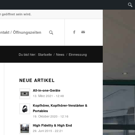
 geöffnet sein wird.
ontakt / Öffnungszeiten
Du bist hier:
Startseite
/
News
/
Einmessung
NEUE ARTIKEL
All-in-one-Geräte
13. März 2021 - 12:48
Kopfhörer, Kopfhörer-Verstärker &
Portables
19. Oktober 2020 - 12:16
High Fidelity & High End
29. Juni 2015 - 22:21