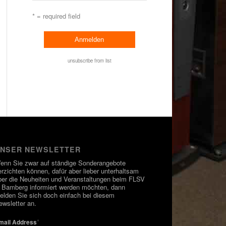
* = required field
unsubscribe from list
NSER NEWSLETTER
enn Sie zwar auf ständige Sonderangebote
erzichten können, dafür aber lieber unterhaltsam
ber die Neuheiten und Veranstaltungen beim FLSV
n Bamberg informiert werden möchten, dann
elden Sie sich doch einfach bei diesem
ewsletter an.
*
mail Address