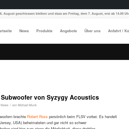
6. August geschlossen bleiben und dass am Freitag, dem 7. August, erst ab 14.00 Uhr
artseite
News
Produkte
Angebote
Über uns
Anfahrt / K
: Subwoofer von Syzygy Acoustics
/
,
News
von
Michael Munk
bwoofern brachte
Robert Ross
persönlich beim FLSV vorbei. Es handelt
 Jersey, USA) beheimateten und gar nicht so schwer
heiten sind hier zum einen die Möglichkeit, diese drahtlos