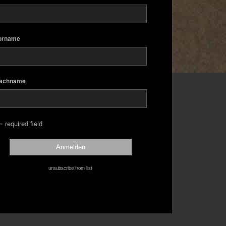
orname
achname
= required field
unsubscribe from list