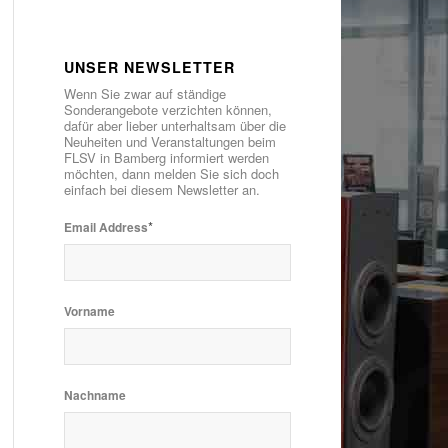
UNSER NEWSLETTER
Wenn Sie zwar auf ständige
Sonderangebote verzichten können,
dafür aber lieber unterhaltsam über die
Neuheiten und Veranstaltungen beim
FLSV in Bamberg informiert werden
möchten, dann melden Sie sich doch
einfach bei diesem Newsletter an.
*
Email Address
Vorname
Nachname