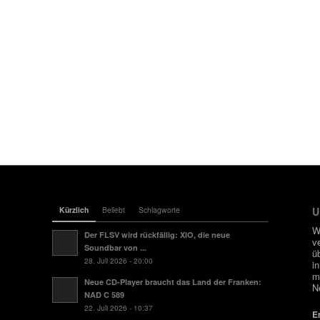
Kürzlich
Beliebt
Schlagworte
U
W
Der FLSV wird rückfällig: XIO, die neue
v
Soundbar von ...
ü
28. Juli 2026 - 20:00
i
m
Neue CD-Player braucht das Land der Franken:
N
NAD C 589
22. Juli 2026 - 10:37
E