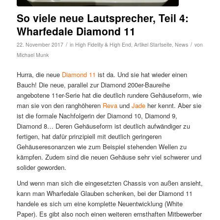
So viele neue Lautsprecher, Teil 4:
Wharfedale Diamond 11
/
/
22. November 2017
in
High Fidelity & High End
,
Artikel Startseite
,
News
von
Michael Munk
Hurra, die neue
Diamond 11
ist da. Und sie hat wieder einen
Bauch! Die neue, parallel zur Diamond 200er-Baureihe
angebotene 11er-Serie hat die deutlich rundere Gehäuseform, wie
man sie von den ranghöheren
Reva
und
Jade
her kennt. Aber sie
ist die formale Nachfolgerin der Diamond 10, Diamond 9,
Diamond 8… Deren Gehäuseform ist deutlich aufwändiger zu
fertigen, hat dafür prinzipiell mit deutlich geringeren
Gehäuseresonanzen wie zum Beispiel stehenden Wellen zu
kämpfen. Zudem sind die neuen Gehäuse sehr viel schwerer und
solider geworden.
Und wenn man sich die eingesetzten Chassis von außen ansieht,
kann man Wharfedale Glauben schenken, bei der Diamond 11
handele es sich um eine komplette Neuentwicklung (White
Paper). Es gibt also noch einen weiteren ernsthaften Mitbewerber