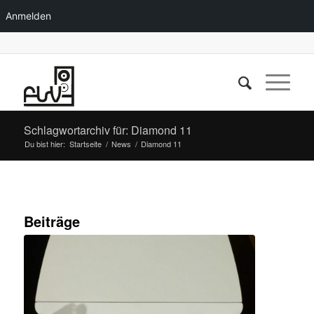
Anmelden
Schlagwortarchiv für: Diamond 11
Du bist hier:
Startseite
/
News
/
Diamond 11
Beiträge