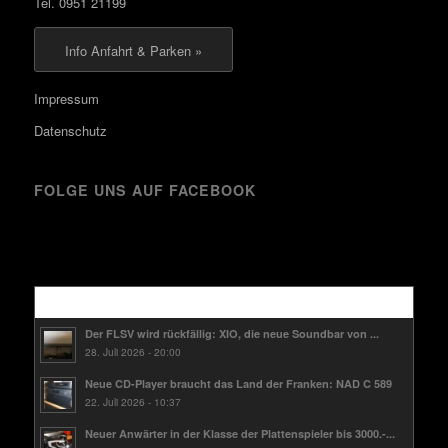
Tel. 0951 21199
Info Anfahrt & Parken »
Impressum
Datenschutz
FOLGE UNS AUF FACEBOOK
Kürzlich
Der FLSV wird rückfällig: XIO, die neue Soundbar von ...
28. Juli 2026 - 20:00
Neue CD-Player braucht das Land der Franken: NAD C 589
22. Juli 2026 - 10:37
Neuer Anwärter in der Klasse der Plattenspieler bis 3000.-...