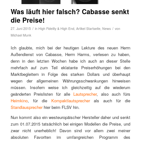
Was läuft hier falsch? Cabasse senkt
die Preise!
/
/
27. Juni 2015
in
High Fidelity & High End
,
Artikel Startseite
,
News
von
Michael Munk
Ich glaubte, mich bei der heutigen Lekture des neuen Herrn
Außendienst von Cabasse, Herrn Harms, verlesen zu haben,
denn in den letzten Wochen habe ich auch an dieser Stelle
mehrfach auf zum Teil eklatante Preiserhöhungen bei den
Marktbegleitern in Folge des starken Dollars und überhaupt
wegen der allgemeinen Währungsschwankungen hinweisen
müssen. Insofern weise ich gleichzeitig auf die wiederum
geänderten Preislisten für alle
Lautsprecher
, also auch fürs
Heimkino
, für die
Kompaktlautsprecher
als auch für die
Standlausprecher
hier beim FLSV hin.
Nun kommt also ein westeuropäischer Hersteller daher und senkt
zum 01.07.2015 tatsächlich bei einigen Modellen die Preise, und
zwar nicht unerheblich! Davon sind vor allem zwei meiner
absoluten Favoriten im umfangreichen Programm des