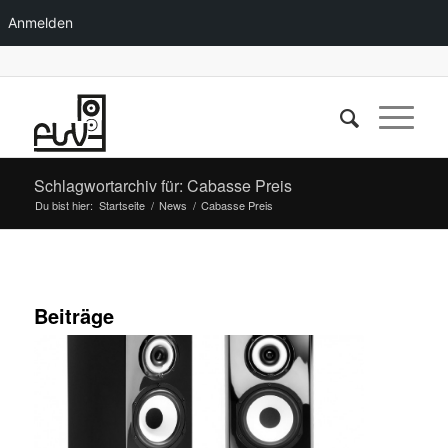
Anmelden
Schlagwortarchiv für: Cabasse Preis
Du bist hier:
Startseite
/
News
/
Cabasse Preis
Beiträge