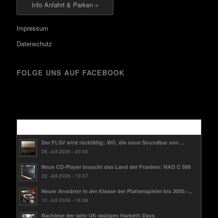
Info Anfahrt & Parken »
Impressum
Datenschutz
FOLGE UNS AUF FACEBOOK
Kürzlich
Der FLSV wird rückfällig: XIO, die neue Soundbar von ...
28. Juli 2026 - 20:00
Neue CD-Player braucht das Land der Franken: NAD C 589
22. Juli 2026 - 10:37
Neuer Anwärter in der Klasse der Plattenspieler bis 3000.-...
12. Juli 2026 - 16:38
Nachlese der sehr UK-lastigen Harbeth Days