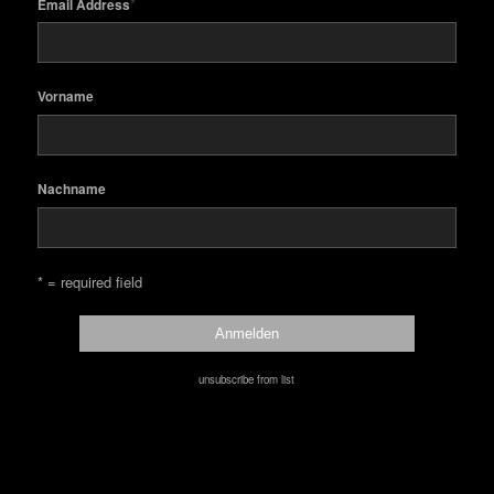
*
Email Address
Vorname
Nachname
* = required field
unsubscribe from list