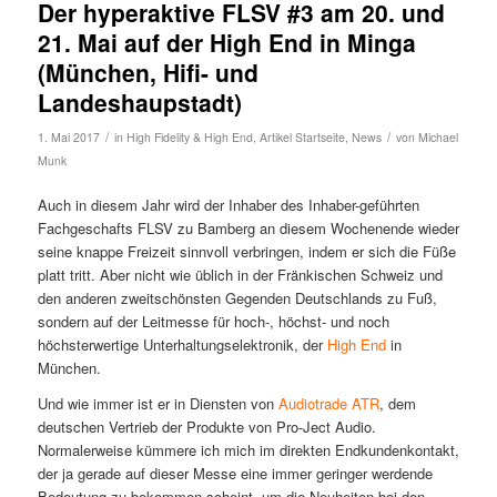
Der hyperaktive FLSV #3 am 20. und
21. Mai auf der High End in Minga
(München, Hifi- und
Landeshaupstadt)
/
/
1. Mai 2017
in
High Fidelity & High End
,
Artikel Startseite
,
News
von
Michael
Munk
Auch in diesem Jahr wird der Inhaber des Inhaber-geführten
Fachgeschafts FLSV zu Bamberg an diesem Wochenende wieder
seine knappe Freizeit sinnvoll verbringen, indem er sich die Füße
platt tritt. Aber nicht wie üblich in der Fränkischen Schweiz und
den anderen zweitschönsten Gegenden Deutschlands zu Fuß,
sondern auf der Leitmesse für hoch-, höchst- und noch
höchsterwertige Unterhaltungselektronik, der
High End
in
München.
Und wie immer ist er in Diensten von
Audiotrade ATR
, dem
deutschen Vertrieb der Produkte von Pro-Ject Audio.
Normalerweise kümmere ich mich im direkten Endkundenkontakt,
der ja gerade auf dieser Messe eine immer geringer werdende
Bedeutung zu bekommen scheint, um die Neuheiten bei den