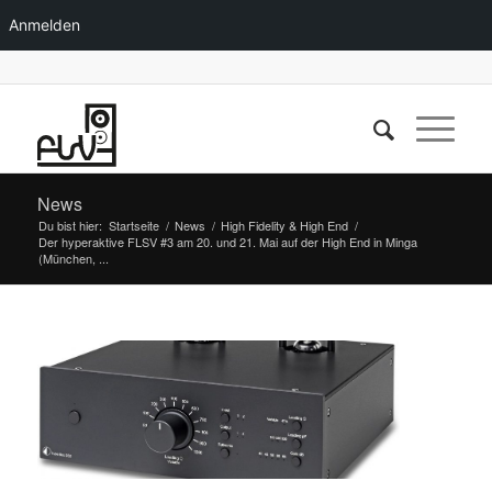
Anmelden
News
Du bist hier:
Startseite
/
News
/
High Fidelity & High End
/
Der hyperaktive FLSV #3 am 20. und 21. Mai auf der High End in Minga
(München, ...