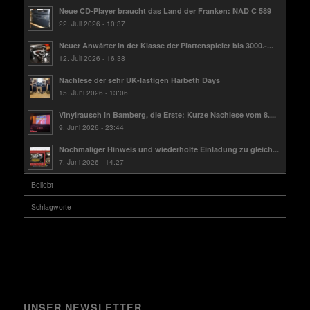
Neue CD-Player braucht das Land der Franken: NAD C 589
22. Juli 2026 - 10:37
Neuer Anwärter in der Klasse der Plattenspieler bis 3000.-...
12. Juli 2026 - 16:38
Nachlese der sehr UK-lastigen Harbeth Days
15. Juni 2026 - 13:06
Vinylrausch in Bamberg, die Erste: Kurze Nachlese vom 8....
9. Juni 2026 - 23:44
Nochmaliger Hinweis und wiederholte Einladung zu gleich...
7. Juni 2026 - 14:27
Beliebt
Schlagworte
UNSER NEWSLETTER