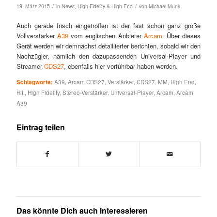
/
/
19. März 2015
in
News
,
High Fidelity & High End
von
Michael Munk
Auch gerade frisch eingetroffen ist der fast schon ganz große
Vollverstärker
A39
vom englischen Anbieter
Arcam
. Über dieses
Gerät werden wir demnächst detaillierter berichten, sobald wir den
Nachzügler, nämlich den dazupassenden Universal-Player und
Streamer
CDS27
, ebenfalls hier vorführbar haben werden.
Schlagworte:
A39
,
Arcam CDS27
,
Verstärker
,
CDS27
,
MM
,
High End
,
Hifi
,
High Fidelity
,
Stereo-Verstärker
,
Universal-Player
,
Arcam
,
Arcam
A39
Eintrag teilen
Das könnte Dich auch interessieren