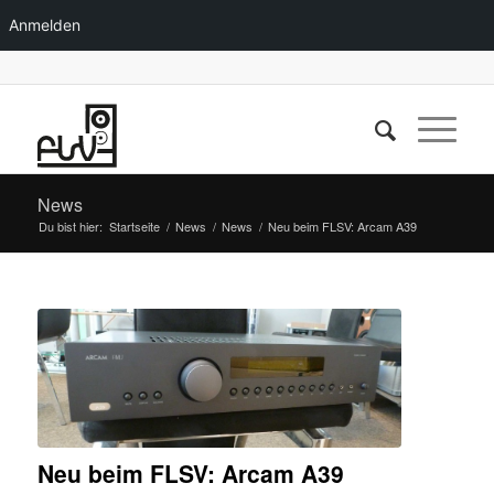
Anmelden
News
Du bist hier:
Startseite
/
News
/
News
/
Neu beim FLSV: Arcam A39
Neu beim FLSV: Arcam A39