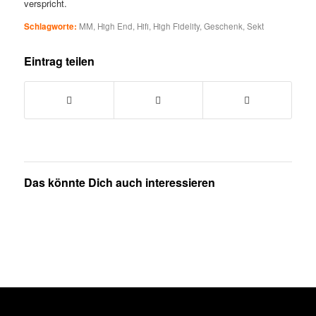
verspricht.
Schlagworte:
MM
,
High End
,
Hifi
,
High Fidelity
,
Geschenk
,
Sekt
Eintrag teilen
Das könnte Dich auch interessieren