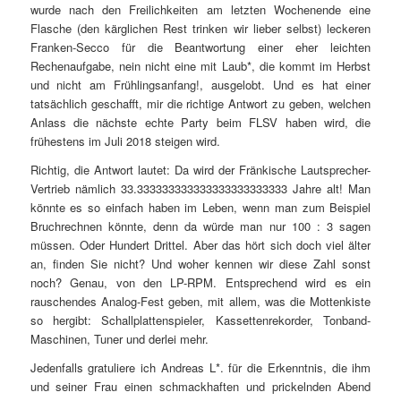
wurde nach den Freilichkeiten am letzten Wochenende eine
Flasche (den kärglichen Rest trinken wir lieber selbst) leckeren
Franken-Secco für die Beantwortung einer eher leichten
Rechenaufgabe, nein nicht eine mit Laub*, die kommt im Herbst
und nicht am Frühlingsanfang!, ausgelobt. Und es hat einer
tatsächlich geschafft, mir die richtige Antwort zu geben, welchen
Anlass die nächste echte Party beim FLSV haben wird, die
frühestens im Juli 2018 steigen wird.
Richtig, die Antwort lautet: Da wird der Fränkische Lautsprecher-
Vertrieb nämlich 33.333333333333333333333333 Jahre alt! Man
könnte es so einfach haben im Leben, wenn man zum Beispiel
Bruchrechnen könnte, denn da würde man nur 100 : 3 sagen
müssen. Oder Hundert Drittel. Aber das hört sich doch viel älter
an, finden Sie nicht? Und woher kennen wir diese Zahl sonst
noch? Genau, von den LP-RPM. Entsprechend wird es ein
rauschendes Analog-Fest geben, mit allem, was die Mottenkiste
so hergibt: Schallplattenspieler, Kassettenrekorder, Tonband-
Maschinen, Tuner und derlei mehr.
Jedenfalls gratuliere ich Andreas L*. für die Erkenntnis, die ihm
und seiner Frau einen schmackhaften und prickelnden Abend