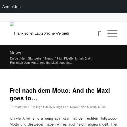
Anmelden
News
Du bist hier:
Startseite
/
News
/
High Fidelity & High End
/
Frei nach dem Motto: And the Maxi goes to…
Frei nach dem Motto: And the Maxi
goes to…
/
/
27. März 2015
in
High Fidelity & High End
,
News
von
Michael Munk
Ich weiß, wir sind a weng spät dran mit dem echten Hollywood-
Motto und deswegen haben wir es auch leicht abgewandelt. Hier