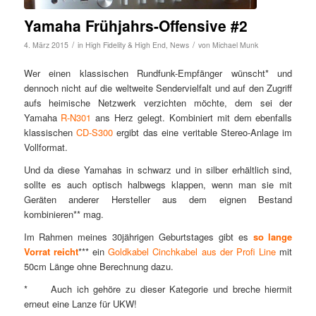
Yamaha Frühjahrs-Offensive #2
/
/
4. März 2015
in
High Fidelity & High End
,
News
von
Michael Munk
Wer einen klassischen Rundfunk-Empfänger wünscht* und
dennoch nicht auf die weltweite Sendervielfalt und auf den Zugriff
aufs heimische Netzwerk verzichten möchte, dem sei der
Yamaha
R-N301
ans Herz gelegt. Kombiniert mit dem ebenfalls
klassischen
CD-S300
ergibt das eine veritable Stereo-Anlage im
Vollformat.
Und da diese Yamahas in schwarz und in silber erhältlich sind,
sollte es auch optisch halbwegs klappen, wenn man sie mit
Geräten anderer Hersteller aus dem eignen Bestand
kombinieren** mag.
Im Rahmen meines 30jährigen Geburtstages gibt es
so lange
Vorrat reicht
*** ein
Goldkabel Cinchkabel aus der Profi Line
mit
50cm Länge ohne Berechnung dazu.
* Auch ich gehöre zu dieser Kategorie und breche hiermit
erneut eine Lanze für UKW!