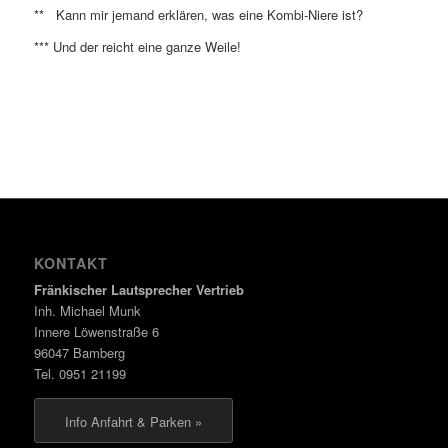
** Kann mir jemand erklären, was eine Kombi-Niere ist?
*** Und der reicht eine ganze Weile!
KONTAKT
Fränkischer Lautsprecher Vertrieb
Inh. Michael Munk
Innere Löwenstraße 6
96047 Bamberg
Tel. 0951 21199
Info Anfahrt & Parken »