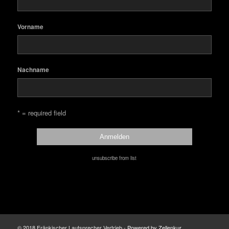
Vorname
Nachname
* = required field
unsubscribe from list
© 2018 Fränkischer Lautsprecher Vertrieb -
Powered by Zellenkur