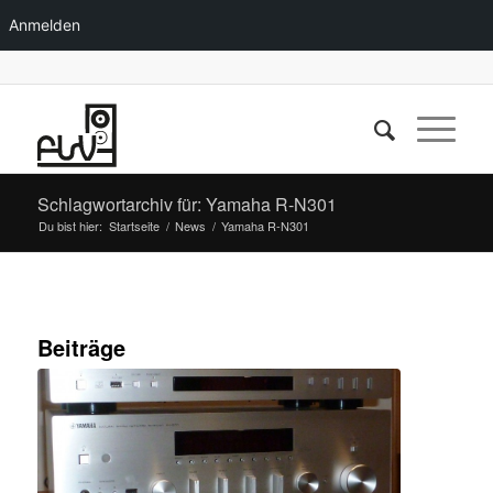
Anmelden
Schlagwortarchiv für: Yamaha R-N301
Du bist hier:
Startseite
/
News
/
Yamaha R-N301
Beiträge