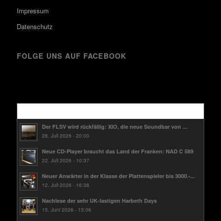
Impressum
Datenschutz
FOLGE UNS AUF FACEBOOK
Kürzlich
Der FLSV wird rückfällig: XIO, die neue Soundbar von ...
28. Juli 2026 - 20:00
Neue CD-Player braucht das Land der Franken: NAD C 589
22. Juli 2026 - 10:37
Neuer Anwärter in der Klasse der Plattenspieler bis 3000.-...
12. Juli 2026 - 16:38
Nachlese der sehr UK-lastigen Harbeth Days
15. Juni 2026 - 13:06