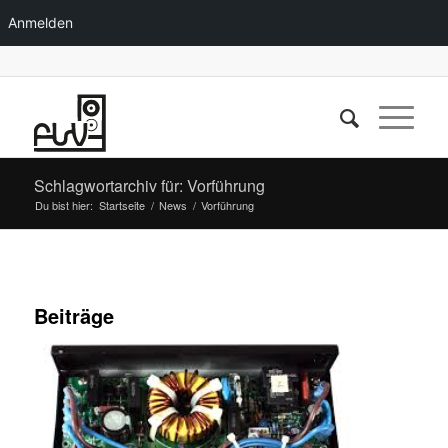
Anmelden
Schlagwortarchiv für: Vorführung
Du bist hier:
Startseite
/
News
/
Vorführung
Beiträge