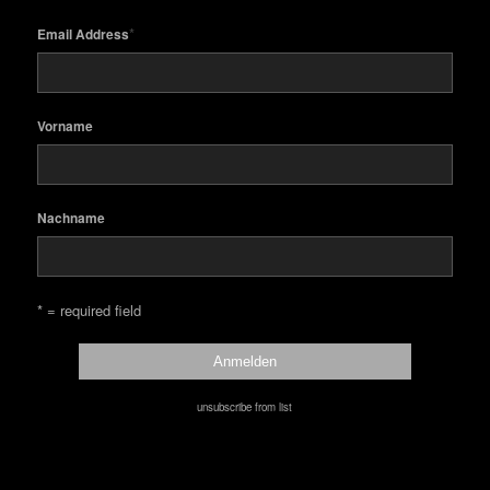
*
Email Address
Vorname
Nachname
* = required field
unsubscribe from list