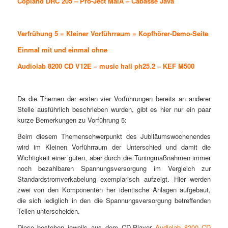
Copland DRC 205
–
Pro-Ject MaiA
–
Cabasse Java
Verfrühung 5 = Kleiner Vorführraum = Kopfhörer-Demo-Seite
Einmal mit und einmal ohne
Audiolab 8200 CD V12E
–
music hall ph25.2
–
KEF M500
Da die Themen der ersten vier Vorführungen bereits an anderer
Stelle ausführlich beschrieben wurden, gibt es hier nur ein paar
kurze Bemerkungen zu Vorführung 5:
Beim diesem Themenschwerpunkt des Jubiläumswochenendes
wird im Kleinen Vorführraum der Unterschied und damit die
Wichtigkeit einer guten, aber durch die Tuningmaßnahmen immer
noch bezahlbaren Spannungsversorgung im Vergleich zur
Standardstromverkabelung exemplarisch aufzeigt. Hier werden
zwei von den Komponenten her identische Anlagen aufgebaut,
die sich lediglich in den die Spannungsversorgung betreffenden
Teilen unterscheiden.
Diese bestehen jeweils aus dem CD-Player
Audiolab 8200 CD