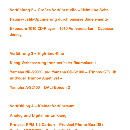
Vorfühlung 2 = Großes Vorführstudio = Heimkino-Seite
Raumakustik-Optimierung durch passive Bauelemente
Exposure 1010 CD-Player
–
1010
Vollverstärker
–
Cabasse
Jersey
Verführung 3 = High End-Kino
Klang-Verbesserung trotz perfekter Raumakustik
Yamaha NP-S2000
und
Yamaha CD-S2100
–
Trinnov ST2 Hifi
und/oder
Trinnov Amethyst
–
Yamaha A-S2100
–
DALI Epicon 2
Vorfrühling 4 = Kleiner Vorführraum
Analog und Digital im Einklang
Pro-Ject RPM 1.3 Carbon
–
Pro-Ject Phono Box DS+
–