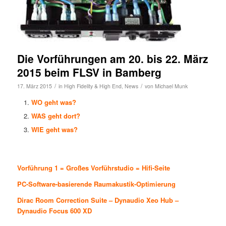
Die Vorführungen am 20. bis 22. März
2015 beim FLSV in Bamberg
/
/
17. März 2015
in
High Fidelity & High End
,
News
von
Michael Munk
WO geht was?
WAS geht dort?
WIE geht was?
Vorführung 1 = Großes Vorführstudio = Hifi-Seite
PC-Software-basierende Raumakustik-Optimierung
Dirac Room Correction Suite
–
Dynaudio Xeo Hub
–
Dynaudio Focus 600 XD