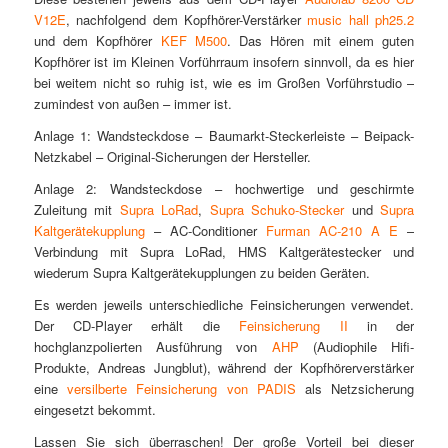
V12E
, nachfolgend dem Kopfhörer-Verstärker
music hall ph25.2
und dem Kopfhörer
KEF M500
. Das Hören mit einem guten
Kopfhörer ist im Kleinen Vorführraum insofern sinnvoll, da es hier
bei weitem nicht so ruhig ist, wie es im Großen Vorführstudio –
zumindest von außen – immer ist.
Anlage 1: Wandsteckdose – Baumarkt-Steckerleiste – Beipack-
Netzkabel – Original-Sicherungen der Hersteller.
Anlage 2: Wandsteckdose – hochwertige und geschirmte
Zuleitung mit
Supra LoRad
,
Supra Schuko-Stecker
und
Supra
Kaltgerätekupplung
– AC-Conditioner
Furman AC-210 A E
–
Verbindung mit Supra LoRad, HMS Kaltgerätestecker und
wiederum Supra Kaltgerätekupplungen zu beiden Geräten.
Es werden jeweils unterschiedliche Feinsicherungen verwendet.
Der CD-Player erhält die
Feinsicherung II
in der
hochglanzpolierten Ausführung von
AHP
(Audiophile Hifi-
Produkte, Andreas Jungblut), während der Kopfhörerverstärker
eine
versilberte Feinsicherung von PADIS
als Netzsicherung
eingesetzt bekommt.
Lassen Sie sich überraschen! Der große Vorteil bei dieser