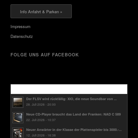
Info Anfahrt & Parken »
Impressum
Datenschutz
FOLGE UNS AUF FACEBOOK
Kürzlich
Der FLSV wird rückfällig: XIO, die neue Soundbar von ...
28. Juli 2026 - 20:00
Neue CD-Player braucht das Land der Franken: NAD C 589
22. Juli 2026 - 10:37
Neuer Anwärter in der Klasse der Plattenspieler bis 3000.-...
12. Juli 2026 - 16:38