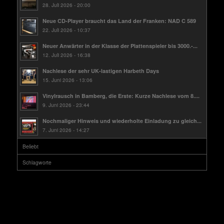
28. Juli 2026 - 20:00
Neue CD-Player braucht das Land der Franken: NAD C 589
22. Juli 2026 - 10:37
Neuer Anwärter in der Klasse der Plattenspieler bis 3000.-...
12. Juli 2026 - 16:38
Nachlese der sehr UK-lastigen Harbeth Days
15. Juni 2026 - 13:06
Vinylrausch in Bamberg, die Erste: Kurze Nachlese vom 8....
9. Juni 2026 - 23:44
Nochmaliger Hinweis und wiederholte Einladung zu gleich...
7. Juni 2026 - 14:27
Beliebt
Schlagworte