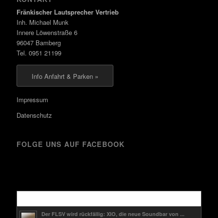
Fränkischer Lautsprecher Vertrieb
Inh. Michael Munk
Innere Löwenstraße 6
96047 Bamberg
Tel. 0951 21199
Info Anfahrt & Parken »
Impressum
Datenschutz
FOLGE UNS AUF FACEBOOK
Kürzlich
Der FLSV wird rückfällig: XIO, die neue Soundbar von ...