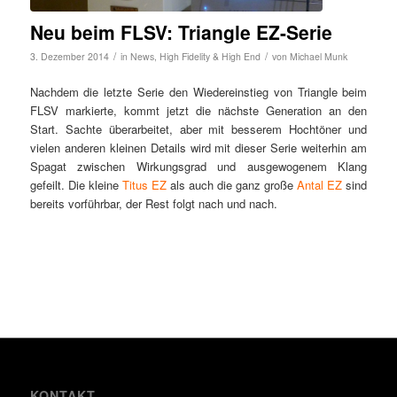
Neu beim FLSV: Triangle EZ-Serie
/
/
3. Dezember 2014
in
News
,
High Fidelity & High End
von
Michael Munk
Nachdem die letzte Serie den Wiedereinstieg von Triangle beim
FLSV markierte, kommt jetzt die nächste Generation an den
Start. Sachte überarbeitet, aber mit besserem Hochtöner und
vielen anderen kleinen Details wird mit dieser Serie weiterhin am
Spagat zwischen Wirkungsgrad und ausgewogenem Klang
gefeilt. Die kleine
Titus EZ
als auch die ganz große
Antal EZ
sind
bereits vorführbar, der Rest folgt nach und nach.
KONTAKT