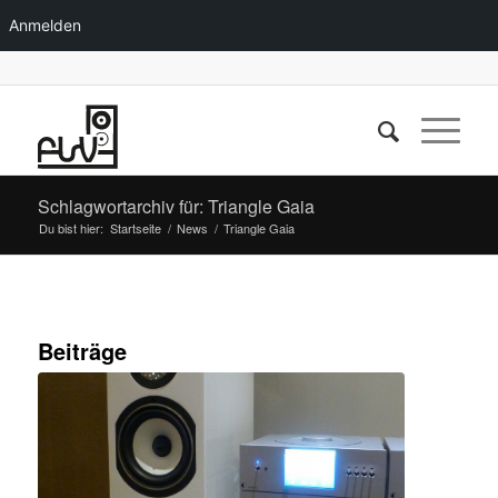
Anmelden
Schlagwortarchiv für: Triangle Gaia
Du bist hier:
Startseite
/
News
/
Triangle Gaia
Beiträge