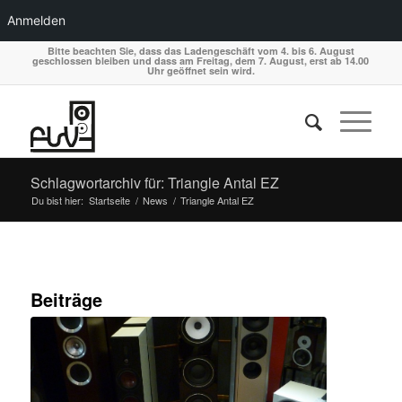
Anmelden
Bitte beachten Sie, dass das Ladengeschäft vom 4. bis 6. August
geschlossen bleiben und dass am Freitag, dem 7. August, erst ab 14.00
Uhr geöffnet sein wird.
Schlagwortarchiv für: Triangle Antal EZ
Du bist hier:
Startseite
/
News
/
Triangle Antal EZ
Beiträge