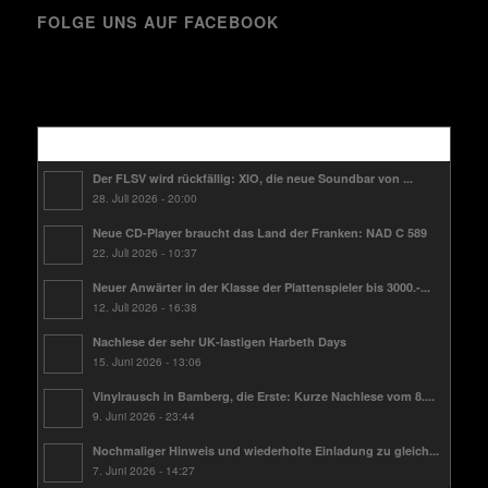
FOLGE UNS AUF FACEBOOK
Kürzlich
Der FLSV wird rückfällig: XIO, die neue Soundbar von ...
28. Juli 2026 - 20:00
Neue CD-Player braucht das Land der Franken: NAD C 589
22. Juli 2026 - 10:37
Neuer Anwärter in der Klasse der Plattenspieler bis 3000.-...
12. Juli 2026 - 16:38
Nachlese der sehr UK-lastigen Harbeth Days
15. Juni 2026 - 13:06
Vinylrausch in Bamberg, die Erste: Kurze Nachlese vom 8....
9. Juni 2026 - 23:44
Nochmaliger Hinweis und wiederholte Einladung zu gleich...
7. Juni 2026 - 14:27