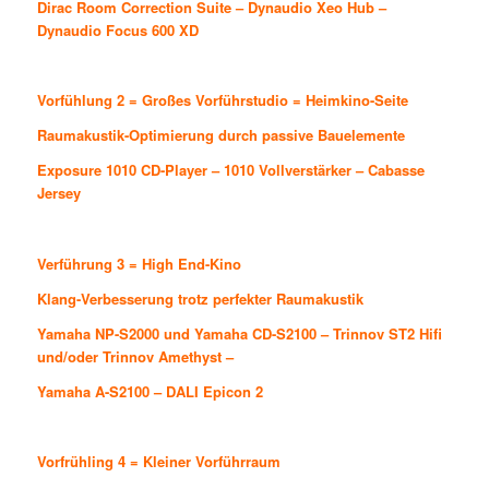
Dirac Room Correction Suite
–
Dynaudio Xeo Hub
–
Dynaudio Focus 600 XD
Vorfühlung 2 = Großes Vorführstudio = Heimkino-Seite
Raumakustik-Optimierung durch passive Bauelemente
Exposure 1010 CD-Player
–
1010
Vollverstärker
–
Cabasse
Jersey
Verführung 3 = High End-Kino
Klang-Verbesserung trotz perfekter Raumakustik
Yamaha NP-S2000
und
Yamaha CD-S2100
–
Trinnov ST2 Hifi
und/oder
Trinnov Amethyst
–
Yamaha A-S2100
–
DALI Epicon 2
Vorfrühling 4 = Kleiner Vorführraum