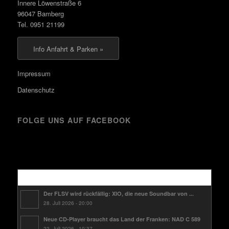
Innere Löwenstraße 6
96047 Bamberg
Tel. 0951 21199
Info Anfahrt & Parken »
Impressum
Datenschutz
FOLGE UNS AUF FACEBOOK
Kürzlich
Der FLSV wird rückfällig: XIO, die neue Soundbar von ...
28. Juli 2026 - 20:00
Neue CD-Player braucht das Land der Franken: NAD C 589
22. Juli 2026 - 10:37