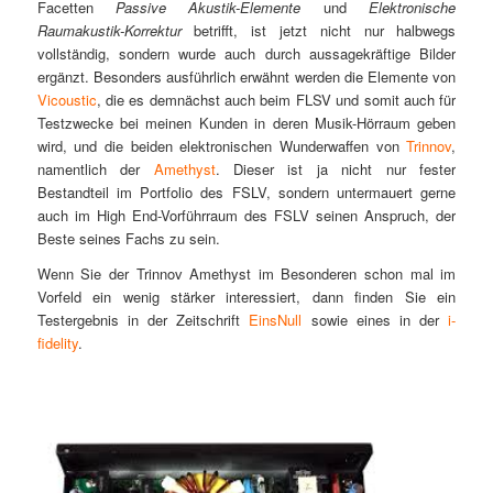
Facetten
Passive Akustik-Elemente
und
Elektronische
Raumakustik-Korrektur
betrifft, ist jetzt nicht nur halbwegs
vollständig, sondern wurde auch durch aussagekräftige Bilder
ergänzt. Besonders ausführlich erwähnt werden die Elemente von
Vicoustic
, die es demnächst auch beim FLSV und somit auch für
Testzwecke bei meinen Kunden in deren Musik-Hörraum geben
wird, und die beiden elektronischen Wunderwaffen von
Trinnov
,
namentlich der
Amethyst
. Dieser ist ja nicht nur fester
Bestandteil im Portfolio des FSLV, sondern untermauert gerne
auch im High End-Vorführraum des FSLV seinen Anspruch, der
Beste seines Fachs zu sein.
Wenn Sie der Trinnov Amethyst im Besonderen schon mal im
Vorfeld ein wenig stärker interessiert, dann finden Sie ein
Testergebnis in der Zeitschrift
EinsNull
sowie eines in der
i-
fidelity
.