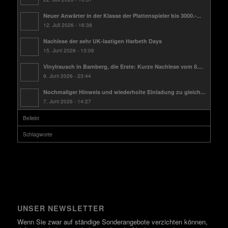
Neuer Anwärter in der Klasse der Plattenspieler bis 3000.-...
12. Juli 2026 - 16:38
Nachlese der sehr UK-lastigen Harbeth Days
15. Juni 2026 - 13:06
Vinylrausch in Bamberg, die Erste: Kurze Nachlese vom 8....
9. Juni 2026 - 23:44
Nochmaliger Hinweis und wiederholte Einladung zu gleich...
7. Juni 2026 - 14:27
Beliebt
Schlagworte
UNSER NEWSLETTER
Wenn Sie zwar auf ständige Sonderangebote verzichten können,