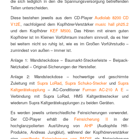
die sich lediglich in den die Spannungsversorgung betreffenden
Teilen unterscheiden.
Diese bestehen jeweils aus dem CD-Player
Audiolab 8200 CD
V12E
, nachfolgend dem Kopfhörer-Verstärker
music hall ph25.2
und dem Kopfhörer
KEF M500
. Das Hören mit einem guten
Kopfhörer ist im Kleinen Vorführraum insofern sinnvoll, da es hier
bei weitem nicht so ruhig ist, wie es im Großen Vorführstudio –
zumindest von außen – immer ist.
Anlage 1: Wandsteckdose – Baumarkt-Steckerleiste – Beipack-
Netzkabel – Original-Sicherungen der Hersteller.
Anlage 2: Wandsteckdose – hochwertige und geschirmte
Zuleitung mit
Supra LoRad
,
Supra Schuko-Stecker
und
Supra
Kaltgerätekupplung
– AC-Conditioner
Furman AC-210 A E
–
Verbindung mit Supra LoRad, HMS Kaltgerätestecker und
wiederum Supra Kaltgerätekupplungen zu beiden Geräten.
Es werden jeweils unterschiedliche Feinsicherungen verwendet.
Der CD-Player erhält die
Feinsicherung II
in der
hochglanzpolierten Ausführung von
AHP
(Audiophile Hifi-
Produkte, Andreas Jungblut), während der Kopfhörerverstärker
eine
versilberte Feinsicherung von PADIS
als Netzsicherung