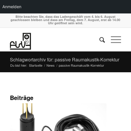
Anmelden
Bitte beachten Sie, dass das Ladengeschäft vom 4. bis 6. August
geschlossen bleiben und dass am Freitag, dem 7. August, erst ab 14.00
Uhr geöffnet sein wird.
Schlagwortarchiv für: passive Raumakustik-Korrektur
Du bist hier:
Startseite
/
News
/
passive Raumakustik-Korrektur
Beiträge