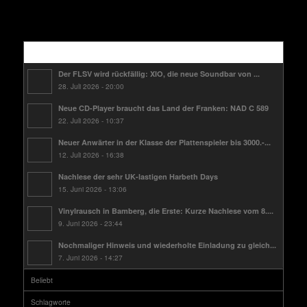
Kürzlich
Der FLSV wird rückfällig: XIO, die neue Soundbar von ...
28. Juli 2026 - 20:00
Neue CD-Player braucht das Land der Franken: NAD C 589
22. Juli 2026 - 10:37
Neuer Anwärter in der Klasse der Plattenspieler bis 3000.-...
12. Juli 2026 - 16:38
Nachlese der sehr UK-lastigen Harbeth Days
15. Juni 2026 - 13:06
Vinylrausch in Bamberg, die Erste: Kurze Nachlese vom 8....
9. Juni 2026 - 23:44
Nochmaliger Hinweis und wiederholte Einladung zu gleich...
7. Juni 2026 - 14:27
Beliebt
Schlagworte