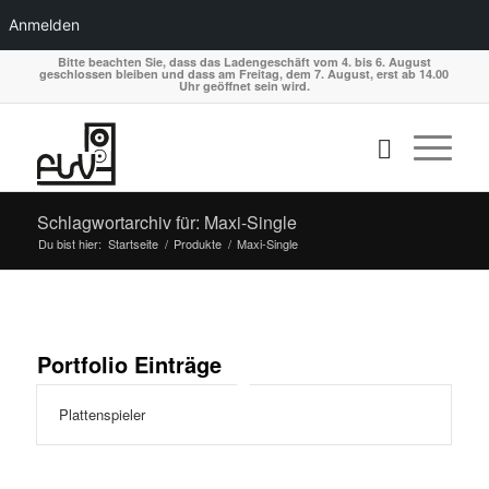
Anmelden
Bitte beachten Sie, dass das Ladengeschäft vom 4. bis 6. August
geschlossen bleiben und dass am Freitag, dem 7. August, erst ab 14.00
Uhr geöffnet sein wird.
Schlagwortarchiv für: Maxi-Single
Du bist hier:
Startseite
/
Produkte
/
Maxi-Single
Portfolio Einträge
Plattenspieler