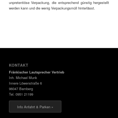
unpretentiöse Verpackung, die entsprechend günstig hergestellt
werden kann und die wenig Verpackungsmüll hinterlässt.
KONTAKT
Fränkischer Lautsprecher Vertrieb
Inh. Michael Munk
Innere Löwenstraße 6
96047 Bamberg
Tel. 0951 21199
Info Anfahrt & Parken »