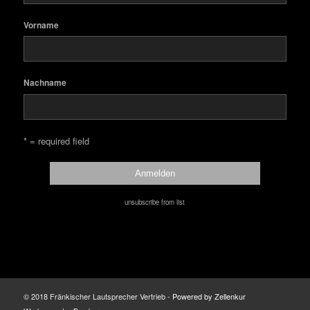
Vorname
Nachname
* = required field
unsubscribe from list
© 2018 Fränkischer Lautsprecher Vertrieb -
Powered by Zellenkur