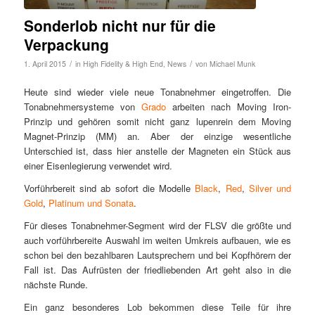
Sonderlob nicht nur für die
Verpackung
/
/
1. April 2015
in
High Fidelity & High End
,
News
von
Michael Munk
Heute sind wieder viele neue Tonabnehmer eingetroffen. Die
Tonabnehmersysteme von
Grado
arbeiten nach Moving Iron-
Prinzip und gehören somit nicht ganz lupenrein dem Moving
Magnet-Prinzip (MM) an. Aber der einzige wesentliche
Unterschied ist, dass hier anstelle der Magneten ein Stück aus
einer Eisenlegierung verwendet wird.
Vorführbereit sind ab sofort die Modelle
Black
,
Red
,
Silver und
Gold
,
Platinum und Sonata
.
Für dieses Tonabnehmer-Segment wird der FLSV die größte und
auch vorführbereite Auswahl im weiten Umkreis aufbauen, wie es
schon bei den bezahlbaren Lautsprechern und bei Kopfhörern der
Fall ist. Das Aufrüsten der friedliebenden Art geht also in die
nächste Runde.
Ein ganz besonderes Lob bekommen diese Teile für ihre