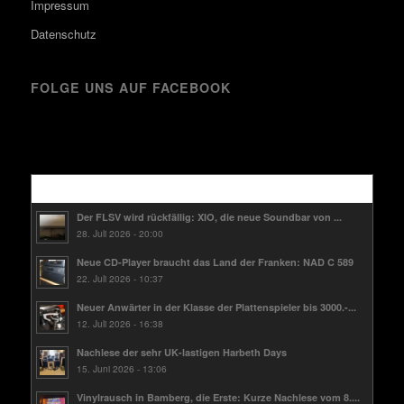
Impressum
Datenschutz
FOLGE UNS AUF FACEBOOK
Kürzlich
Der FLSV wird rückfällig: XIO, die neue Soundbar von ...
28. Juli 2026 - 20:00
Neue CD-Player braucht das Land der Franken: NAD C 589
22. Juli 2026 - 10:37
Neuer Anwärter in der Klasse der Plattenspieler bis 3000.-...
12. Juli 2026 - 16:38
Nachlese der sehr UK-lastigen Harbeth Days
15. Juni 2026 - 13:06
Vinylrausch in Bamberg, die Erste: Kurze Nachlese vom 8....