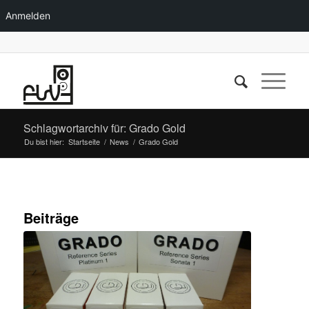
Anmelden
Schlagwortarchiv für: Grado Gold
Du bist hier:
Startseite
/
News
/
Grado Gold
Beiträge