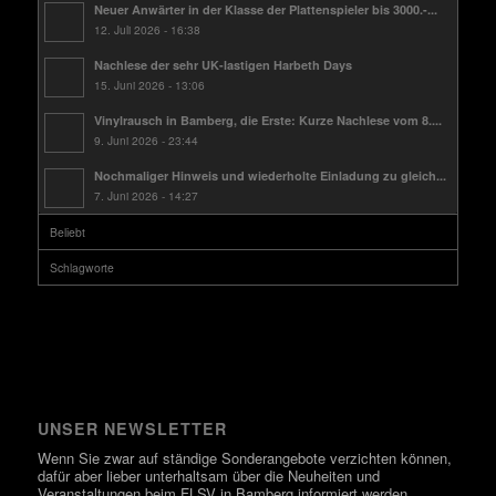
Neuer Anwärter in der Klasse der Plattenspieler bis 3000.-...
12. Juli 2026 - 16:38
Nachlese der sehr UK-lastigen Harbeth Days
15. Juni 2026 - 13:06
Vinylrausch in Bamberg, die Erste: Kurze Nachlese vom 8....
9. Juni 2026 - 23:44
Nochmaliger Hinweis und wiederholte Einladung zu gleich...
7. Juni 2026 - 14:27
Beliebt
Schlagworte
UNSER NEWSLETTER
Wenn Sie zwar auf ständige Sonderangebote verzichten können,
dafür aber lieber unterhaltsam über die Neuheiten und
Veranstaltungen beim FLSV in Bamberg informiert werden