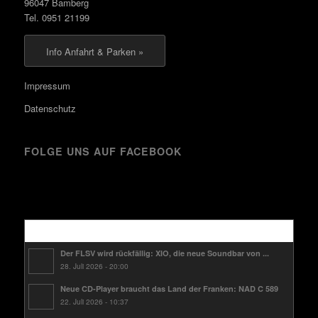
96047 Bamberg
Tel. 0951 21199
Info Anfahrt & Parken »
Impressum
Datenschutz
FOLGE UNS AUF FACEBOOK
Kürzlich
Der FLSV wird rückfällig: XIO, die neue Soundbar von ...
28. Juli 2026 - 20:00
Neue CD-Player braucht das Land der Franken: NAD C 589
22. Juli 2026 - 10:37