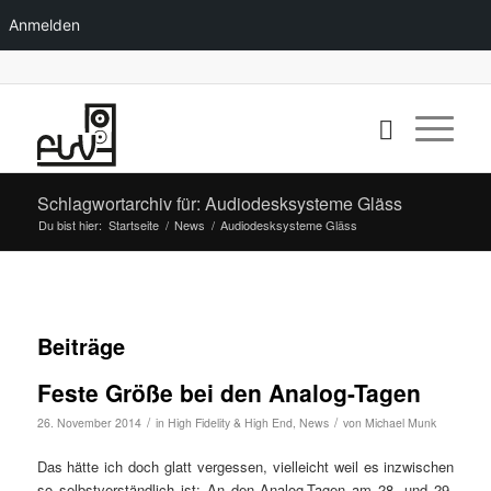
Anmelden
Schlagwortarchiv für: Audiodesksysteme Gläss
Du bist hier:
Startseite
/
News
/
Audiodesksysteme Gläss
Beiträge
Feste Größe bei den Analog-Tagen
/
/
26. November 2014
in
High Fidelity & High End
,
News
von
Michael Munk
Das hätte ich doch glatt vergessen, vielleicht weil es inzwischen
so selbstverständlich ist: An den Analog-Tagen am 28. und 29.