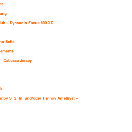
te
rung
Hub
–
Dynaudio Focus 600 XD
no-Seite
lemente
–
Cabasse Jersey
ik
nnov ST2 Hifi
und/oder
Trinnov Amethyst
–