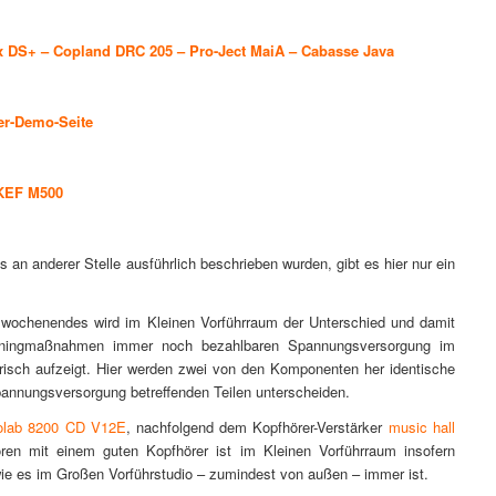
x DS+
–
Copland DRC 205
–
Pro-Ject MaiA
–
Cabasse Java
er-Demo-Seite
KEF M500
 an anderer Stelle ausführlich beschrieben wurden, gibt es hier nur ein
ochenendes wird im Kleinen Vorführraum der Unterschied und damit
 Tuningmaßnahmen immer noch bezahlbaren Spannungsversorgung im
risch aufzeigt. Hier werden zwei von den Komponenten her identische
Spannungsversorgung betreffenden Teilen unterscheiden.
olab 8200 CD V12E
, nachfolgend dem Kopfhörer-Verstärker
music hall
ren mit einem guten Kopfhörer ist im Kleinen Vorführraum insofern
, wie es im Großen Vorführstudio – zumindest von außen – immer ist.