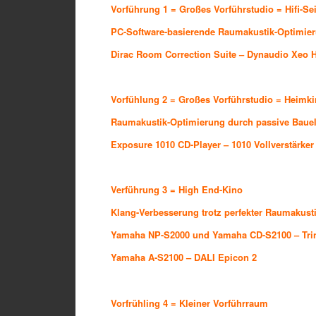
Vorführung 1 = Großes Vorführstudio = Hifi-Sei
PC-Software-basierende Raumakustik-Optimie
Dirac Room Correction Suite
–
Dynaudio Xeo 
Vorfühlung 2 = Großes Vorführstudio = Heimki
Raumakustik-Optimierung durch passive Baue
Exposure 1010 CD-Player
–
1010
Vollverstärker
Verführung 3 = High End-Kino
Klang-Verbesserung trotz perfekter Raumakust
Yamaha NP-S2000
und
Yamaha CD-S2100
–
Tri
Yamaha A-S2100
–
DALI Epicon 2
Vorfrühling 4 = Kleiner Vorführraum