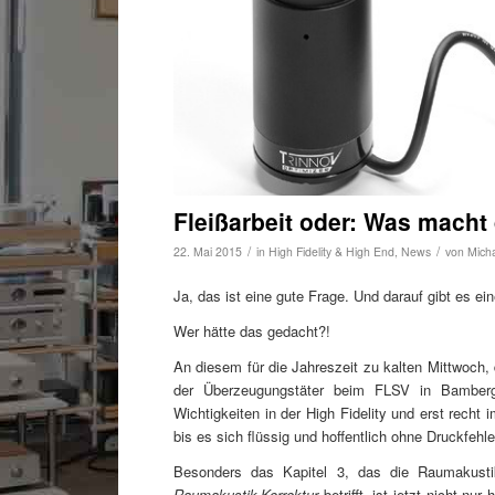
Fleißarbeit oder: Was mach
/
/
22. Mai 2015
in
High Fidelity & High End
,
News
von
Mich
Ja, das ist eine gute Frage. Und darauf gibt es ein
Wer hätte das gedacht?!
An diesem für die Jahreszeit zu kalten Mittwoch,
der Überzeugungstäter beim FLSV in Bambe
Wichtigkeiten in der High Fidelity und erst recht 
bis es sich flüssig und hoffentlich ohne Druckfehl
Besonders das Kapitel 3, das die Raumakust
Raumakustik-Korrektur
betrifft, ist jetzt nicht n