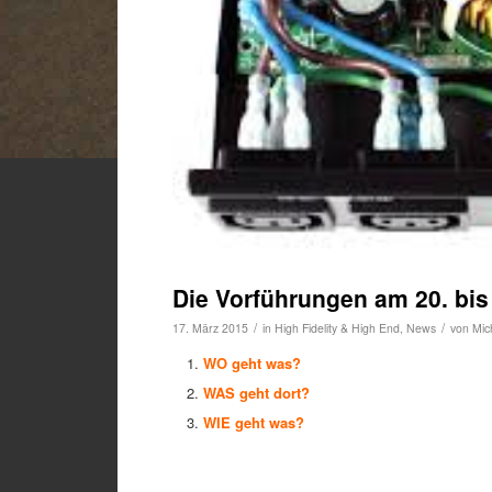
Die Vorführungen am 20. bi
/
/
17. März 2015
in
High Fidelity & High End
,
News
von
Mic
WO geht was?
WAS geht dort?
WIE geht was?