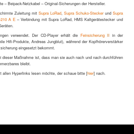
 – Beipack-Netzkabel – Original-Sicherungen der Hersteller.
chirmte Zuleitung mit
Supra LoRad
,
Supra Schuko-Stecker
und
Supra
-210 A E
– Verbindung mit Supra LoRad, HMS Kaltgerätestecker und
Geräten.
rungen verwendet. Der CD-Player erhält die
Feinsicherung II
in der
ile Hifi-Produkte, Andreas Jungblut), während der Kopfhörerverstärker
zsicherung eingesetzt bekommt.
bei dieser Maßnahme ist, dass man sie auch nach und nach durchführen
merzbares bleibt.
t allen Hyperlinks lesen möchte, der schaue bitte [
hier
] nach.