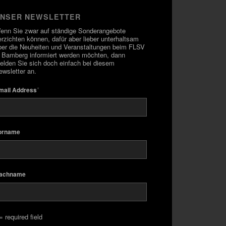
NSER NEWSLETTER
enn Sie zwar auf ständige Sonderangebote
erzichten können, dafür aber lieber unterhaltsam
ber die Neuheiten und Veranstaltungen beim FLSV
n Bamberg informiert werden möchten, dann
elden Sie sich doch einfach bei diesem
ewsletter an.
*
mail Address
orname
achname
= required field