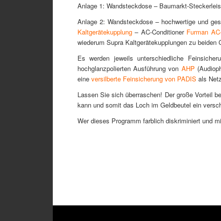
Anlage 1: Wandsteckdose – Baumarkt-Steckerleiste
Anlage 2: Wandsteckdose – hochwertige und ges
Kaltgerätekupplung
– AC-Conditioner
Furman AC
wiederum Supra Kaltgerätekupplungen zu beiden 
Es werden jeweils unterschiedliche Feinsiche
hochglanzpolierten Ausführung von
AHP
(Audioph
eine
versilberte Feinsicherung von PADIS
als Net
Lassen Sie sich überraschen! Der große Vorteil 
kann und somit das Loch im Geldbeutel ein versch
Wer dieses Programm farblich diskriminiert und mi