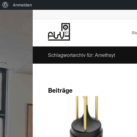
Über
Anmelden
WordPress
St
Schlagwortarchiv für: Amethsyt
Beiträge