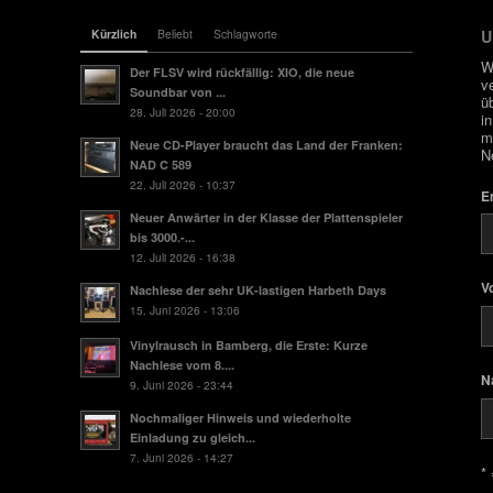
Kürzlich
Beliebt
Schlagworte
U
W
Der FLSV wird rückfällig: XIO, die neue
v
Soundbar von ...
ü
28. Juli 2026 - 20:00
i
m
Neue CD-Player braucht das Land der Franken:
N
NAD C 589
22. Juli 2026 - 10:37
E
Neuer Anwärter in der Klasse der Plattenspieler
bis 3000.-...
12. Juli 2026 - 16:38
V
Nachlese der sehr UK-lastigen Harbeth Days
15. Juni 2026 - 13:06
Vinylrausch in Bamberg, die Erste: Kurze
Nachlese vom 8....
N
9. Juni 2026 - 23:44
Nochmaliger Hinweis und wiederholte
Einladung zu gleich...
7. Juni 2026 - 14:27
* 