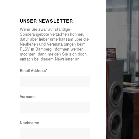
UNSER NEWSLETTER
Wenn Sie zwar auf ständige
Sonderangebote verzichten können,
dafür aber lieber unterhaltsam über die
Neuheiten und Veranstaltungen beim
FLSV in Bamberg informiert werden
möchten, dann melden Sie sich doch
einfach bei diesem Newsletter an.
*
Email Address
Vorname
Nachname