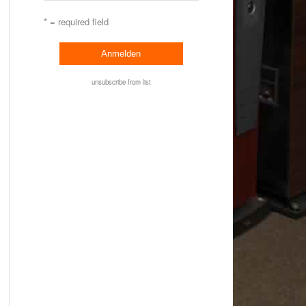
* = required field
unsubscribe from list