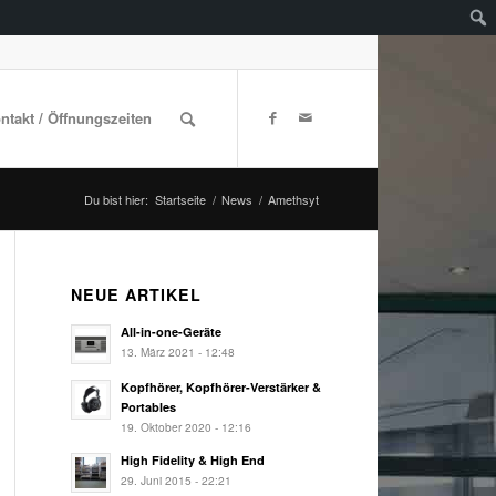
ontakt / Öffnungszeiten
Du bist hier:
Startseite
/
News
/
Amethsyt
NEUE ARTIKEL
All-in-one-Geräte
13. März 2021 - 12:48
Kopfhörer, Kopfhörer-Verstärker &
Portables
19. Oktober 2020 - 12:16
High Fidelity & High End
29. Juni 2015 - 22:21