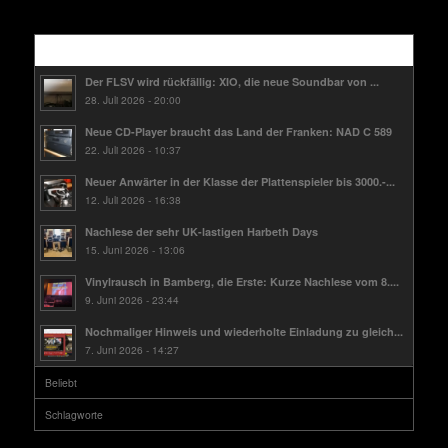
Kürzlich
Der FLSV wird rückfällig: XIO, die neue Soundbar von ...
28. Juli 2026 - 20:00
Neue CD-Player braucht das Land der Franken: NAD C 589
22. Juli 2026 - 10:37
Neuer Anwärter in der Klasse der Plattenspieler bis 3000.-...
12. Juli 2026 - 16:38
Nachlese der sehr UK-lastigen Harbeth Days
15. Juni 2026 - 13:06
Vinylrausch in Bamberg, die Erste: Kurze Nachlese vom 8....
9. Juni 2026 - 23:44
Nochmaliger Hinweis und wiederholte Einladung zu gleich...
7. Juni 2026 - 14:27
Beliebt
Schlagworte