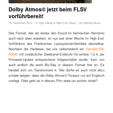
Dolby Atmos© jetzt beim FLSV
vorführbereit!
/
/
19. Dezember 2014
in
High Fidelity & High End
,
News
von
Michael Munk
Das Format, das als erstes den Sound im heimischen Heimkino
auch nach oben erweitert, ist nun seit einer Woche im High End-
Vorführkino des Fränkischen Lautsprecher-Vertriebs darstellbar.
Nachdem die Hardware, bei uns selbstredend ein
Yamaha RX-
A3040
mit zusätzlicher Zweikanal-Endstufe für echtes 7.2.4, per
Firmware-Update entsprechend freigeschaltet wurde, kam nun
auch endlich die erste Blu-Ray in diesem Format hier an. Es
handelt sich um Transformers 4. Hier dürfte es auch nicht allzu
schwer wiegen, dass die Dolby Atmos©-Tonspur nur auf Englisch
vorliegt. Oder geht es in diesem Film etwa um echten Inhalt?