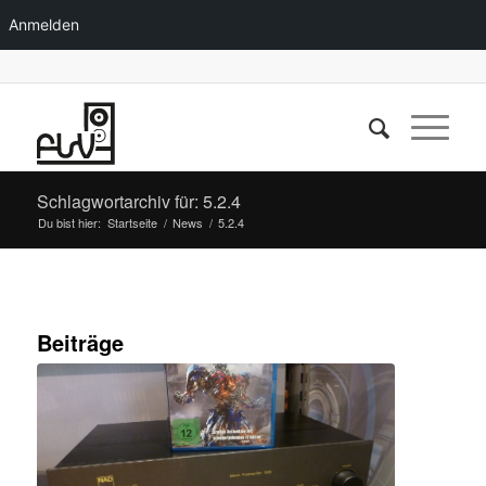
Anmelden
Schlagwortarchiv für: 5.2.4
Du bist hier:
Startseite
/
News
/
5.2.4
Beiträge