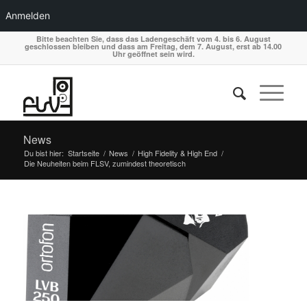
Anmelden
Bitte beachten Sie, dass das Ladengeschäft vom 4. bis 6. August
geschlossen bleiben und dass am Freitag, dem 7. August, erst ab 14.00
Uhr geöffnet sein wird.
News
Du bist hier:
Startseite
/
News
/
High Fidelity & High End
/
Die Neuheiten beim FLSV, zumindest theoretisch