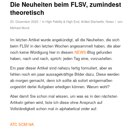
Die Neuheiten beim FLSV, zumindest
theoretisch
/
/
20. Dezember 2020
in
High Fidelity & High End
,
Artikel Startseite
,
News
von
Michael Munk
Im letzten Artikel wurde angekündigt, all die Neuheiten, die sich
beim FLSV in den letzten Wochen angesammelt haben, die aber
noch keine Würdigung hier in diesem
NEWS
-Blog gefunden
haben, nach und nach, sprich: jeden Tag eine, vorzustellen.
Ein paar dieser Artikel sind nahezu fertig formuliert, aber es
fehlen noch ein paar aussagekräftige Bilder dazu. Diese werden
ab morgen gemacht, denn ich sollte ab sofort einigermaßen
ungestört derlei Aufgaben erledigen können. Warum wohl?
Aber damit Sie schon mal wissen, um was es in den nächsten
Artikeln gehen wird, liste ich diese ohne Anspruch auf
Vollständigkeit schon mal
in alphabetical order
auf:
ATC SCM19A