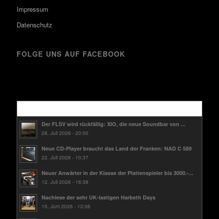
Impressum
Datenschutz
FOLGE UNS AUF FACEBOOK
Kürzlich
Der FLSV wird rückfällig: XIO, die neue Soundbar von ...
28. Juli 2026 - 20:00
Neue CD-Player braucht das Land der Franken: NAD C 589
22. Juli 2026 - 10:37
Neuer Anwärter in der Klasse der Plattenspieler bis 3000.-...
12. Juli 2026 - 16:38
Nachlese der sehr UK-lastigen Harbeth Days
15. Juni 2026 - 13:06