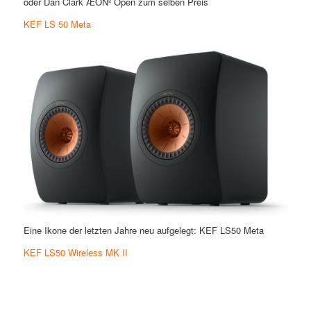
oder Dan Clark ÆON² Open zum selben Preis
KEF LS 50 Meta
Eine Ikone der letzten Jahre neu aufgelegt: KEF LS50 Meta
KEF LS50 Wireless MK II