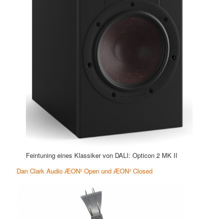
Feintuning eines Klassiker von DALI: Opticon 2 MK II
Dan Clark Audio ÆON² Open und ÆON² Closed