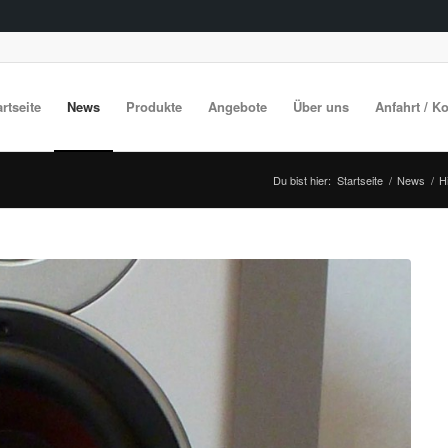
artseite
News
Produkte
Angebote
Über uns
Anfahrt / K
Du bist hier:
Startseite
/
News
/
H