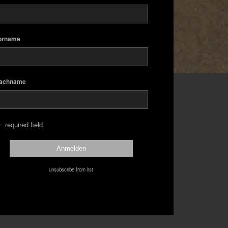
orname
achname
= required field
unsubscribe from list