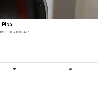
 Pico
/
News
von
Michael Munk