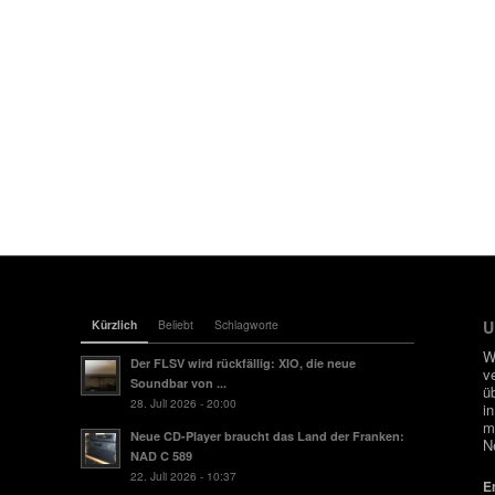
Kürzlich
Beliebt
Schlagworte
U
W
Der FLSV wird rückfällig: XIO, die neue
v
Soundbar von ...
ü
28. Juli 2026 - 20:00
i
m
Neue CD-Player braucht das Land der Franken:
N
NAD C 589
22. Juli 2026 - 10:37
E