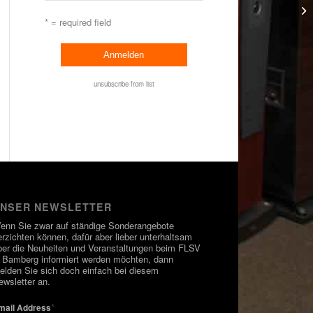
* = required field
unsubscribe from list
NSER NEWSLETTER
enn Sie zwar auf ständige Sonderangebote
erzichten können, dafür aber lieber unterhaltsam
ber die Neuheiten und Veranstaltungen beim FLSV
n Bamberg informiert werden möchten, dann
elden Sie sich doch einfach bei diesem
ewsletter an.
*
mail Address