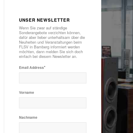
UNSER NEWSLETTER
Wenn Sie zwar auf ständige
Sonderangebote verzichten können,
dafür aber lieber unterhaltsam über die
Neuheiten und Veranstaltungen beim
FLSV in Bamberg informiert werden
möchten, dann melden Sie sich doch
einfach bei diesem Newsletter an.
*
Email Address
Vorname
Nachname