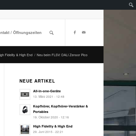
ontakt / Öffnungszeiten
igh Fidelity & High End
/
Neu beim FLSV: DALI Zensor Pico
NEUE ARTIKEL
All-in-one-Geräte
13. März 2021 - 12:48
Kopfhörer, Kopfhörer-Verstärker &
Portables
19. Oktober 2020 - 12:16
High Fidelity & High End
29. Juni 2015 - 22:21