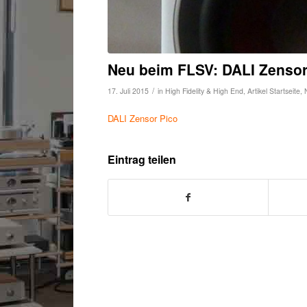
Neu beim FLSV: DALI Zensor
/
17. Juli 2015
in
High Fidelity & High End
,
Artikel Startseite
,
DALI Zensor Pico
Eintrag teilen
Sonoro Stereo