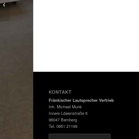
Sonderfarbe
mattschwarz
KONTAKT
Fränkischer Lautsprecher Vertrieb
Inh. Michael Munk
Innere Löwenstraße 6
96047 Bamberg
Tel. 0951 21199