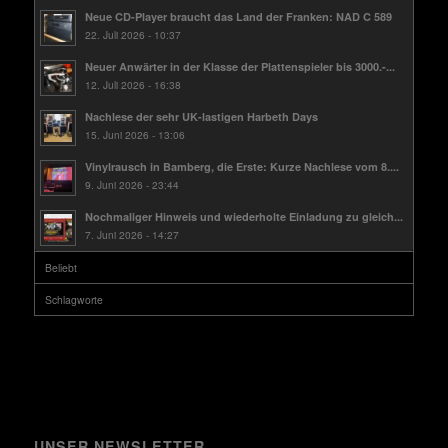
Neue CD-Player braucht das Land der Franken: NAD C 589
22. Juli 2026 - 10:37
Neuer Anwärter in der Klasse der Plattenspieler bis 3000.-...
12. Juli 2026 - 16:38
Nachlese der sehr UK-lastigen Harbeth Days
15. Juni 2026 - 13:06
Vinylrausch in Bamberg, die Erste: Kurze Nachlese vom 8....
9. Juni 2026 - 23:44
Nochmaliger Hinweis und wiederholte Einladung zu gleich...
7. Juni 2026 - 14:27
Beliebt
Schlagworte
UNSER NEWSLETTER