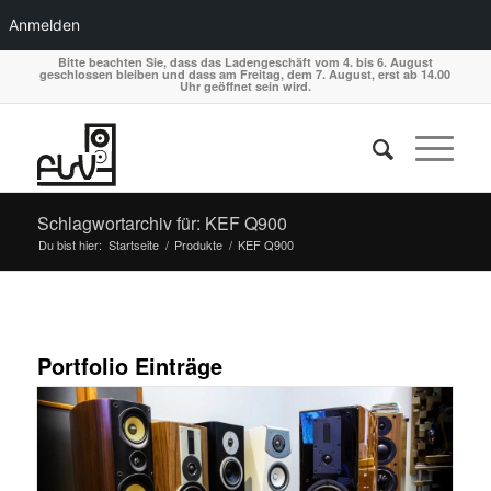
Anmelden
Bitte beachten Sie, dass das Ladengeschäft vom 4. bis 6. August
geschlossen bleiben und dass am Freitag, dem 7. August, erst ab 14.00
Uhr geöffnet sein wird.
Schlagwortarchiv für: KEF Q900
Du bist hier:
Startseite
/
Produkte
/
KEF Q900
Portfolio Einträge