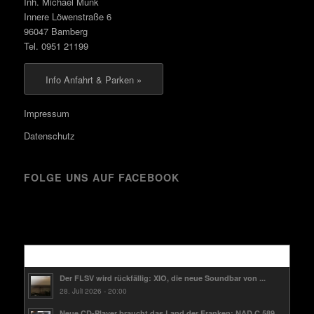
Inh. Michael Munk
Innere Löwenstraße 6
96047 Bamberg
Tel. 0951 21199
Info Anfahrt & Parken »
Impressum
Datenschutz
FOLGE UNS AUF FACEBOOK
Kürzlich
Der FLSV wird rückfällig: XIO, die neue Soundbar von ...
28. Juli 2026 - 20:00
Neue CD-Player braucht das Land der Franken: NAD C 589