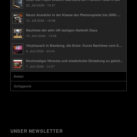
22. Juli 2026 - 10:37
Neuer Anwärter in der Klasse der Plattenspieler bis 3000.-...
12. Juli 2026 - 16:38
Nachlese der sehr UK-lastigen Harbeth Days
15. Juni 2026 - 13:06
Vinylrausch in Bamberg, die Erste: Kurze Nachlese vom 8....
9. Juni 2026 - 23:44
Nochmaliger Hinweis und wiederholte Einladung zu gleich...
7. Juni 2026 - 14:27
Beliebt
Schlagworte
UNSER NEWSLETTER