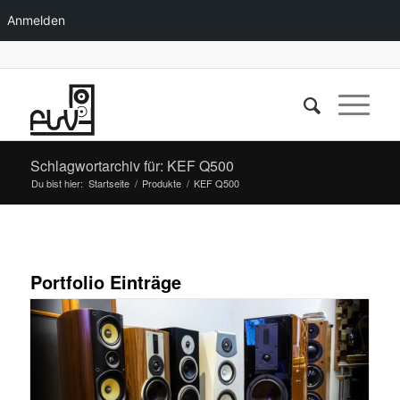
Anmelden
Schlagwortarchiv für: KEF Q500
Du bist hier:
Startseite
/
Produkte
/
KEF Q500
Portfolio Einträge