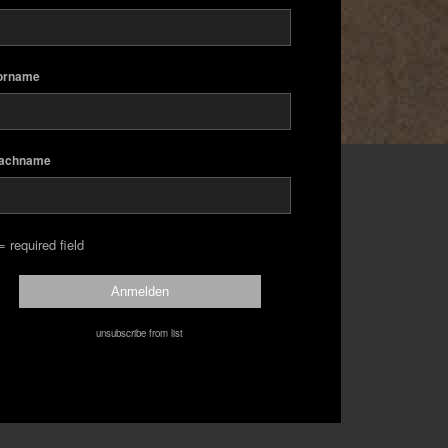
orname
achname
= required field
unsubscribe from list