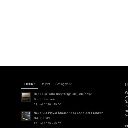
Kürzlich
Beliebt
Schlagworte
U
W
Der FLSV wird rückfällig: XIO, die neue
v
Soundbar von ...
ü
28. Juli 2026 - 20:00
i
m
Neue CD-Player braucht das Land der Franken:
N
NAD C 589
22. Juli 2026 - 10:37
E