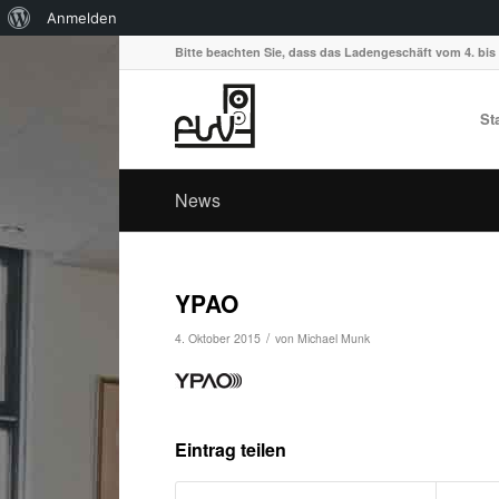
Über
Anmelden
WordPress
Bitte beachten Sie, dass das Ladengeschäft vom 4. bis 
St
News
YPAO
/
4. Oktober 2015
von
Michael Munk
Eintrag teilen