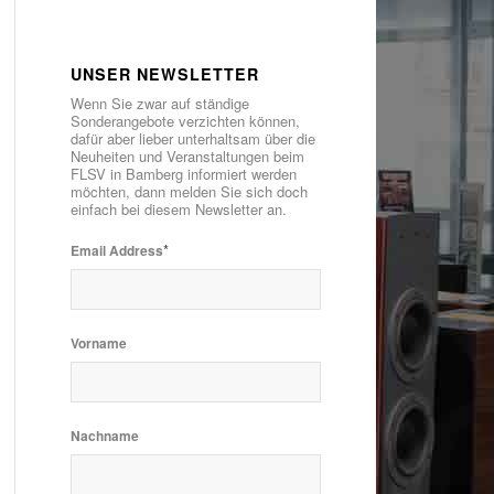
UNSER NEWSLETTER
Wenn Sie zwar auf ständige
Sonderangebote verzichten können,
dafür aber lieber unterhaltsam über die
Neuheiten und Veranstaltungen beim
FLSV in Bamberg informiert werden
möchten, dann melden Sie sich doch
einfach bei diesem Newsletter an.
*
Email Address
Vorname
Nachname