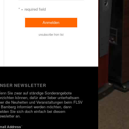
* = required field
unsubscribe from list
NSER NEWSLETTER
enn Sie zwar auf ständige Sonderangebote
erzichten können, dafür aber lieber unterhaltsam
ber die Neuheiten und Veranstaltungen beim FLSV
n Bamberg informiert werden möchten, dann
elden Sie sich doch einfach bei diesem
ewsletter an.
*
mail Address