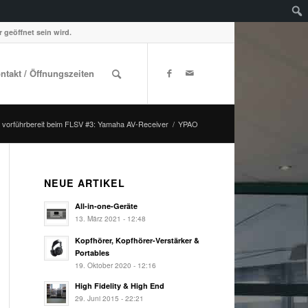
 geöffnet sein wird.
ontakt / Öffnungszeiten
 vorführbereit beim FLSV #3: Yamaha AV-Receiver
/
YPAO
NEUE ARTIKEL
All-in-one-Geräte
13. März 2021 - 12:48
Kopfhörer, Kopfhörer-Verstärker &
Portables
19. Oktober 2020 - 12:16
High Fidelity & High End
29. Juni 2015 - 22:21