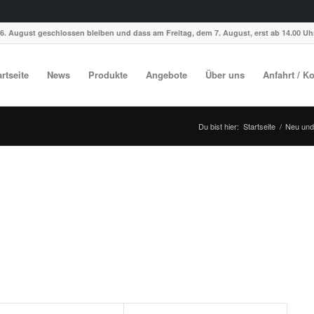
6. August geschlossen bleiben und dass am Freitag, dem 7. August, erst ab 14.00 Uhr
artseite
News
Produkte
Angebote
Über uns
Anfahrt / K
Du bist hier:
Startseite
/
Neu und