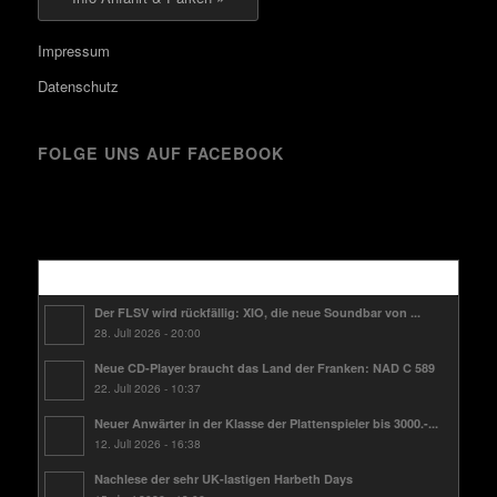
Impressum
Datenschutz
FOLGE UNS AUF FACEBOOK
Kürzlich
Der FLSV wird rückfällig: XIO, die neue Soundbar von ...
28. Juli 2026 - 20:00
Neue CD-Player braucht das Land der Franken: NAD C 589
22. Juli 2026 - 10:37
Neuer Anwärter in der Klasse der Plattenspieler bis 3000.-...
12. Juli 2026 - 16:38
Nachlese der sehr UK-lastigen Harbeth Days