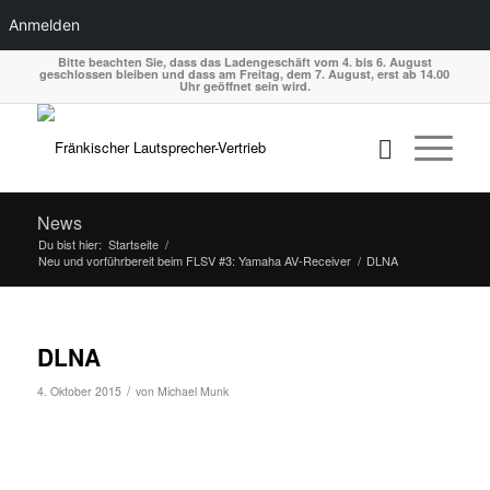
Anmelden
Bitte beachten Sie, dass das Ladengeschäft vom 4. bis 6. August
geschlossen bleiben und dass am Freitag, dem 7. August, erst ab 14.00
Uhr geöffnet sein wird.
News
Du bist hier:
Startseite
/
Neu und vorführbereit beim FLSV #3: Yamaha AV-Receiver
/
DLNA
DLNA
/
4. Oktober 2015
von
Michael Munk