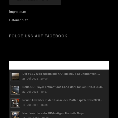
Impressum
Datenschutz
FOLGE UNS AUF FACEBOOK
Kürzlich
Der FLSV wird rückfällig: XIO, die neue Soundbar von ...
28. Juli 2026 - 20:00
Neue CD-Player braucht das Land der Franken: NAD C 589
22. Juli 2026 - 10:37
Neuer Anwärter in der Klasse der Plattenspieler bis 3000.-...
12. Juli 2026 - 16:38
Nachlese der sehr UK-lastigen Harbeth Days
15. Juni 2026 - 13:06