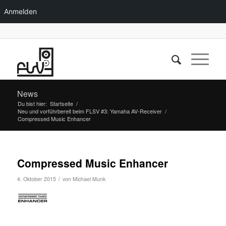
Anmelden
News
Du bist hier:
Startseite
/
Neu und vorführbereit beim FLSV #3: Yamaha AV-Receiver
/
Compressed Music Enhancer
Compressed Music Enhancer
/
4. Oktober 2015
von
Michael Munk